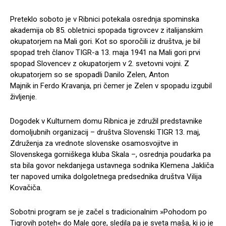
Preteklo soboto je v Ribnici potekala osrednja spominska
akademija ob 85. obletnici spopada tigrovcev z italijanskim
okupatorjem na Mali gori. Kot so sporočili iz društva, je bil
spopad treh članov TIGR-a 13. maja 1941 na Mali gori prvi
spopad Slovencev z okupatorjem v 2. svetovni vojni. Z
okupatorjem so se spopadli Danilo Zelen, Anton
Majnik in Ferdo Kravanja, pri čemer je Zelen v spopadu izgubil
življenje.
Dogodek v Kulturnem domu Ribnica je združil predstavnike
domoljubnih organizacij – društva Slovenski TIGR 13. maj,
Združenja za vrednote slovenske osamosvojitve in
Slovenskega gorniškega kluba Skala –, osrednja poudarka pa
sta bila govor nekdanjega ustavnega sodnika Klemena Jakliča
ter napoved umika dolgoletnega predsednika društva Vilija
Kovačiča.
Sobotni program se je začel s tradicionalnim »Pohodom po
Tigrovih poteh« do Male gore, sledila pa je sveta maša, ki jo je