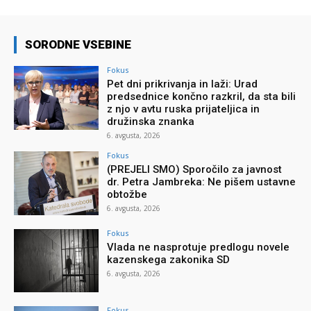
SORODNE VSEBINE
Fokus
Pet dni prikrivanja in laži: Urad
predsednice končno razkril, da sta bili
z njo v avtu ruska prijateljica in
družinska znanka
6. avgusta, 2026
Fokus
(PREJELI SMO) Sporočilo za javnost
dr. Petra Jambreka: Ne pišem ustavne
obtožbe
6. avgusta, 2026
Fokus
Vlada ne nasprotuje predlogu novele
kazenskega zakonika SD
6. avgusta, 2026
Fokus