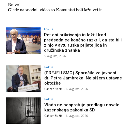
Fokus
Pet dni prikrivanja in laži: Urad
predsednice končno razkril, da sta bili
z njo v avtu ruska prijateljica in
družinska znanka
6. avgusta, 2026
Fokus
(PREJELI SMO) Sporočilo za javnost
dr. Petra Jambreka: Ne pišem ustavne
obtožbe
Gašper Blažič
-
6. avgusta, 2026
Fokus
Vlada ne nasprotuje predlogu novele
kazenskega zakonika SD
Gašper Blažič
-
6. avgusta, 2026