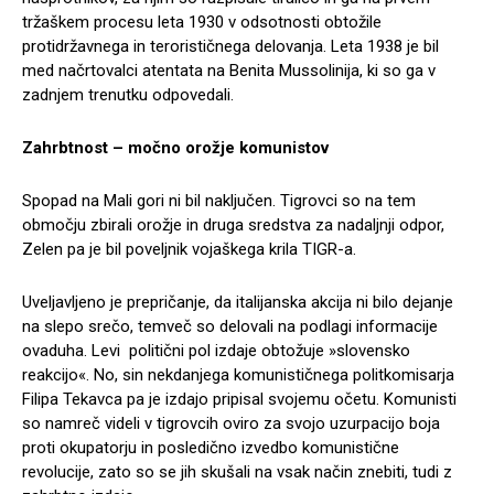
tržaškem procesu leta 1930 v odsotnosti obtožile
protidržavnega in terorističnega delovanja. Leta 1938 je bil
med načrtovalci atentata na Benita Mussolinija, ki so ga v
zadnjem trenutku odpovedali.
Zahrbtnost – močno orožje komunistov
Spopad na Mali gori ni bil naključen. Tigrovci so na tem
območju zbirali orožje in druga sredstva za nadaljnji odpor,
Zelen pa je bil poveljnik vojaškega krila TIGR-a.
Uveljavljeno je prepričanje, da italijanska akcija ni bilo dejanje
na slepo srečo, temveč so delovali na podlagi informacije
ovaduha. Levi politični pol izdaje obtožuje »slovensko
reakcijo«. No, sin nekdanjega komunističnega politkomisarja
Filipa Tekavca pa je izdajo pripisal svojemu očetu. Komunisti
so namreč videli v tigrovcih oviro za svojo uzurpacijo boja
proti okupatorju in posledično izvedbo komunistične
revolucije, zato so se jih skušali na vsak način znebiti, tudi z