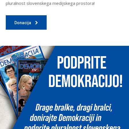
pluralnost slovenskega medijskega prostora!
Donacija