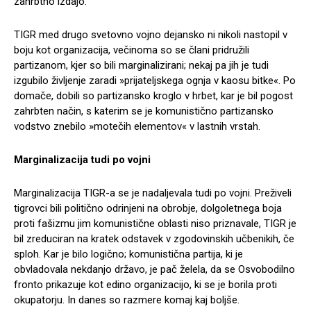
zahrbtno izdajo.
TIGR med drugo svetovno vojno dejansko ni nikoli nastopil v
boju kot organizacija, večinoma so se člani pridružili
partizanom, kjer so bili marginalizirani; nekaj pa jih je tudi
izgubilo življenje zaradi »prijateljskega ognja v kaosu bitke«. Po
domače, dobili so partizansko kroglo v hrbet, kar je bil pogost
zahrbten način, s katerim se je komunistično partizansko
vodstvo znebilo »motečih elementov« v lastnih vrstah.
Marginalizacija tudi po vojni
Marginalizacija TIGR-a se je nadaljevala tudi po vojni. Preživeli
tigrovci bili politično odrinjeni na obrobje, dolgoletnega boja
proti fašizmu jim komunistične oblasti niso priznavale, TIGR je
bil zreduciran na kratek odstavek v zgodovinskih učbenikih, če
sploh. Kar je bilo logično; komunistična partija, ki je
obvladovala nekdanjo državo, je pač želela, da se Osvobodilno
fronto prikazuje kot edino organizacijo, ki se je borila proti
okupatorju. In danes so razmere komaj kaj boljše.