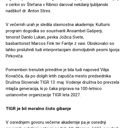
v cerkvi sv. Štefana v Ribnici daroval nekdanji ljubljanski
nadškof dr. Anton Stres.
V večernih urah je sledila slavnostna akademija. Kulturni
program dogodka so soustvarili Ansambel Gašperji,
tenorist Danilo Lukan, pevka Jožica Svete,
basbaritonist Marcos Fink ter Fantje z vasi. Obiskovalci so
lahko prisluhnili tudi interpretacijam domoljubnih pesmi Igorja
Pirkoviča.
Pomemben trenutek prireditve je bila tudi napoved Vilija
Kovačiča, da po dolgih letih zapušča mesto predsednika
Društva Slovenski TIGR 13. maj. Vodenje društva bo prevzela
mlajša generacija, ki jo čaka priprava na 100-letnico
ustanovitve organizacije TIGR leta 2027.
TIGR je bil moralno čisto gibanje
V osrednjem govoru večerne akademije pa je osrednji