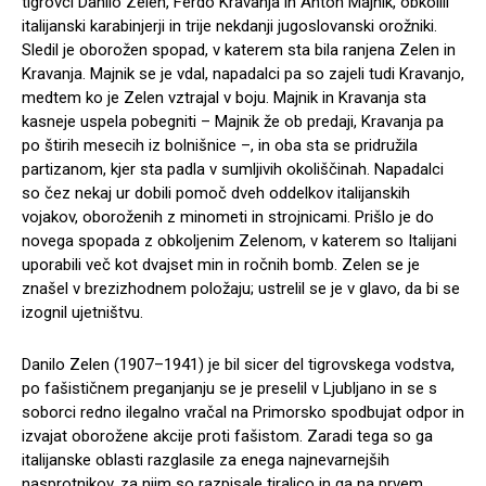
tigrovci Danilo Zelen, Ferdo Kravanja in Anton Majnik, obkolili
italijanski karabinjerji in trije nekdanji jugoslovanski orožniki.
Sledil je oborožen spopad, v katerem sta bila ranjena Zelen in
Kravanja. Majnik se je vdal, napadalci pa so zajeli tudi Kravanjo,
medtem ko je Zelen vztrajal v boju. Majnik in Kravanja sta
kasneje uspela pobegniti – Majnik že ob predaji, Kravanja pa
po štirih mesecih iz bolnišnice –, in oba sta se pridružila
partizanom, kjer sta padla v sumljivih okoliščinah. Napadalci
so čez nekaj ur dobili pomoč dveh oddelkov italijanskih
vojakov, oboroženih z minometi in strojnicami. Prišlo je do
novega spopada z obkoljenim Zelenom, v katerem so Italijani
uporabili več kot dvajset min in ročnih bomb. Zelen se je
znašel v brezizhodnem položaju; ustrelil se je v glavo, da bi se
izognil ujetništvu.
Danilo Zelen (1907–1941) je bil sicer del tigrovskega vodstva,
po fašističnem preganjanju se je preselil v Ljubljano in se s
soborci redno ilegalno vračal na Primorsko spodbujat odpor in
izvajat oborožene akcije proti fašistom. Zaradi tega so ga
italijanske oblasti razglasile za enega najnevarnejših
nasprotnikov, za njim so razpisale tiralico in ga na prvem