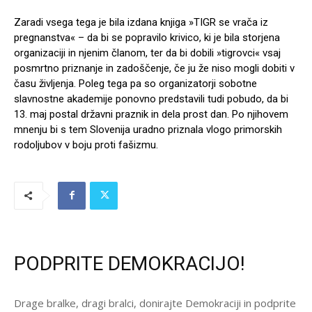
Zaradi vsega tega je bila izdana knjiga »TIGR se vrača iz
pregnanstva« – da bi se popravilo krivico, ki je bila storjena
organizaciji in njenim članom, ter da bi dobili »tigrovci« vsaj
posmrtno priznanje in zadoščenje, če ju že niso mogli dobiti v
času življenja. Poleg tega pa so organizatorji sobotne
slavnostne akademije ponovno predstavili tudi pobudo, da bi
13. maj postal državni praznik in dela prost dan. Po njihovem
mnenju bi s tem Slovenija uradno priznala vlogo primorskih
rodoljubov v boju proti fašizmu.
PODPRITE DEMOKRACIJO!
Drage bralke, dragi bralci, donirajte Demokraciji in podprite