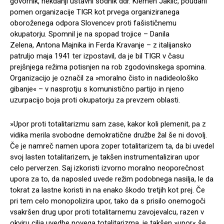
govornik, nekdanji ustavni sodnik ddr. Klemen Jaklič, poudaril
pomen organizacije TIGR kot prvega organiziranega
oboroženega odpora Slovencev proti fašističnemu
okupatorju. Spomnil je na spopad trojice – Danila
Zelena, Antona Majnika in Ferda Kravanje – z italijansko
patruljo maja 1941 ter izpostavil, da je bil TIGR v času
prejšnjega režima potisnjen na rob zgodovinskega spomina.
Organizacijo je označil za »moralno čisto in nadideološko
gibanje« – v nasprotju s komunistično partijo in njeno
uzurpacijo boja proti okupatorju za prevzem oblasti.
»Upor proti totalitarizmu sam zase, kakor koli plemenit, pa z
vidika merila svobodne demokratične družbe žal še ni dovolj.
Če je namreč namen upora zoper totalitarizem ta, da bi uvedel
svoj lasten totalitarizem, je takšen instrumentaliziran upor
celo perverzen. Saj izkoristi izvorno moralno neoporečnost
upora za to, da naposled uvede režim podobnega nasilja, le da
tokrat za lastne koristi in na enako škodo tretjih kot prej. Če
pri tem celo monopolizira upor, tako da s prisilo onemogoči
vsakršen drug upor proti totalitarnemu zavojevalcu, razen v
okviru cilja uvedbe novega totalitarizma, je takšen »upor« še