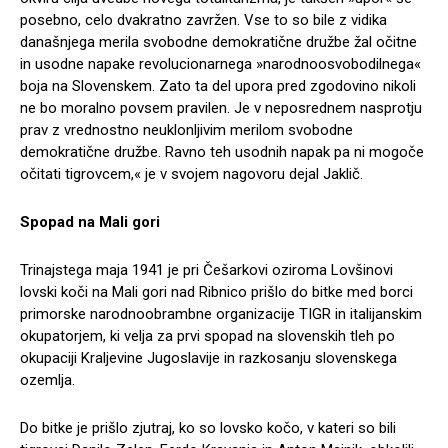
posebno, celo dvakratno zavržen. Vse to so bile z vidika
današnjega merila svobodne demokratične družbe žal očitne
in usodne napake revolucionarnega »narodnoosvobodilnega«
boja na Slovenskem. Zato ta del upora pred zgodovino nikoli
ne bo moralno povsem pravilen. Je v neposrednem nasprotju
prav z vrednostno neuklonljivim merilom svobodne
demokratične družbe. Ravno teh usodnih napak pa ni mogoče
očitati tigrovcem,« je v svojem nagovoru dejal Jaklič.
Spopad na Mali gori
Trinajstega maja 1941 je pri Češarkovi oziroma Lovšinovi
lovski koči na Mali gori nad Ribnico prišlo do bitke med borci
primorske narodnoobrambne organizacije TIGR in italijanskim
okupatorjem, ki velja za prvi spopad na slovenskih tleh po
okupaciji Kraljevine Jugoslavije in razkosanju slovenskega
ozemlja.
Do bitke je prišlo zjutraj, ko so lovsko kočo, v kateri so bili