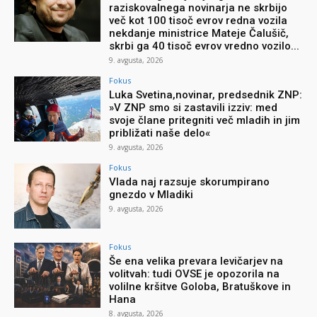
raziskovalnega novinarja ne skrbijo
več kot 100 tisoč evrov redna vozila
nekdanje ministrice Mateje Čalušič,
skrbi ga 40 tisoč evrov vredno vozilo...
9. avgusta, 2026
Fokus
Luka Svetina,novinar, predsednik ZNP:
»V ZNP smo si zastavili izziv: med
svoje člane pritegniti več mladih in jim
približati naše delo«
9. avgusta, 2026
Fokus
Vlada naj razsuje skorumpirano
gnezdo v Mladiki
9. avgusta, 2026
Fokus
Še ena velika prevara levičarjev na
volitvah: tudi OVSE je opozorila na
volilne kršitve Goloba, Bratuškove in
Hana
8. avgusta, 2026