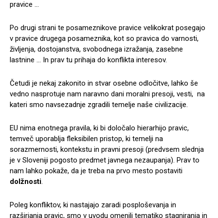
pravice …
Po drugi strani te posameznikove pravice velikokrat posegajo
v pravice drugega posameznika, kot so pravica do varnosti,
življenja, dostojanstva, svobodnega izražanja, zasebne
lastnine … In prav tu prihaja do konflikta interesov.
Četudi je nekaj zakonito in stvar osebne odločitve, lahko še
vedno nasprotuje nam naravno dani moralni presoji, vesti, na
kateri smo navsezadnje zgradili temelje naše civilizacije.
EU nima enotnega pravila, ki bi določalo hierarhijo pravic,
temveč uporablja fleksibilen pristop, ki temelji na
sorazmernosti, kontekstu in pravni presoji (predvsem slednja
je v Sloveniji pogosto predmet javnega nezaupanja). Prav to
nam lahko pokaže, da je treba na prvo mesto postaviti
dolžnosti
.
Poleg konfliktov, ki nastajajo zaradi posploševanja in
razširjanja pravic, smo v uvodu omenili tematiko stagniranja in