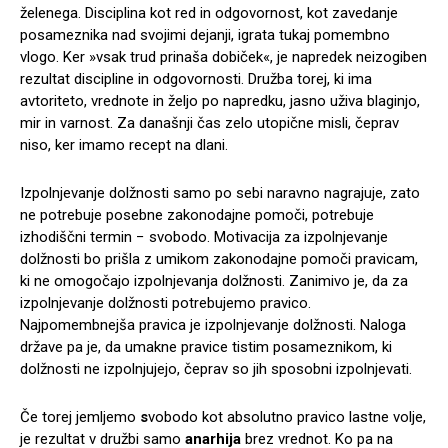
želenega. Disciplina kot red in odgovornost, kot zavedanje
posameznika nad svojimi dejanji, igrata tukaj pomembno
vlogo. Ker »vsak trud prinaša dobiček«, je napredek neizogiben
rezultat discipline in odgovornosti. Družba torej, ki ima
avtoriteto, vrednote in željo po napredku, jasno uživa blaginjo,
mir in varnost. Za današnji čas zelo utopične misli, čeprav
niso, ker imamo recept na dlani.
Izpolnjevanje dolžnosti samo po sebi naravno nagrajuje, zato
ne potrebuje posebne zakonodajne pomoči, potrebuje
izhodiščni termin − svobodo. Motivacija za izpolnjevanje
dolžnosti bo prišla z umikom zakonodajne pomoči pravicam,
ki ne omogočajo izpolnjevanja dolžnosti. Zanimivo je, da za
izpolnjevanje dolžnosti potrebujemo pravico.
Najpomembnejša pravica je izpolnjevanje dolžnosti. Naloga
države pa je, da umakne pravice tistim posameznikom, ki
dolžnosti ne izpolnjujejo, čeprav so jih sposobni izpolnjevati.
Če torej jemljemo
s
vobodo kot absolutno pravico lastne volje,
je rezultat v družbi samo
anarhija
brez vrednot. Ko pa na