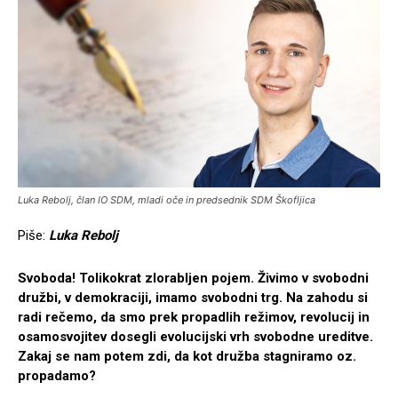
Luka Rebolj, član IO SDM, mladi oče in predsednik SDM Škofljica
Piše:
Luka Rebolj
Svoboda! Tolikokrat zlorabljen pojem. Živimo v svobodni
družbi, v demokraciji, imamo svobodni trg. Na zahodu si
radi rečemo, da smo prek propadlih režimov, revolucij in
osamosvojitev dosegli evolucijski vrh svobodne ureditve.
Zakaj se nam potem zdi, da kot družba stagniramo oz.
propadamo?