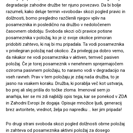
degradacije zahodne družbe ter njuno povezavo. Da bi bolje
razumeli, kako deluje termin »svoboda« skozi pogled pravic in
dolžnosti, bomo pregledno razčlenili njegov vpliv na
posameznika in posledično na družbo v nedoločenem
časovnem obdobju. Svoboda skozi oči pravice potisne
posameznika v položaj, ko je iz svoje okolice primoran
pridobiti zahtevo, ki naj bi mu pripadala. Ta vodi posameznika
v privilegiran položaj nad okolico. Za privilegij pa dobro vemo,
da nikakor ne vodi posameznika v aktiven, temveč pasiven
položaj. Če je torej posameznik v nenehnem sprejemajočem
oziroma pasivnem položaju, to naravno vodi v degradacijo na
vseh ravneh. Prav v tem položaju je zdaj naša družba, to je
jasno na vsakem koraku. Družba, ki porablja več kot ustvarja,
bo prej ali slej prišla do točke zloma. Imenoval sem jo
anarhija, ker se mi zdi najbližji opis tega, kar se ponekod v ZDA
in Zahodni Evropi že dogaja. Opisuje množice ljudi, generacij
brez avtoritete, vrednot, želja po napredku … ker jim pripada!
Po drugi strani svoboda skozi pogled dolžnosti obrne položaj
in zahteva od posameznika aktivni položaj za dosego