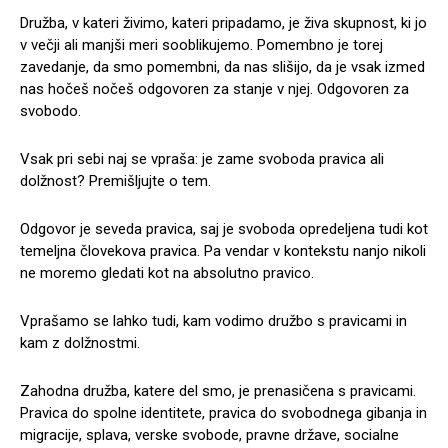
Družba, v kateri živimo, kateri pripadamo, je živa skupnost, ki jo
v večji ali manjši meri sooblikujemo. Pomembno je torej
zavedanje, da smo pomembni, da nas slišijo, da je vsak izmed
nas hočeš nočeš odgovoren za stanje v njej. Odgovoren za
svobodo.
Vsak pri sebi naj se vpraša: je zame svoboda pravica ali
dolžnost? Premišljujte o tem.
Odgovor je seveda pravica, saj je svoboda opredeljena tudi kot
temeljna človekova pravica. Pa vendar v kontekstu nanjo nikoli
ne moremo gledati kot na absolutno pravico.
Vprašamo se lahko tudi, kam vodimo družbo s pravicami in
kam z dolžnostmi.
Zahodna družba, katere del smo, je prenasičena s pravicami.
Pravica do spolne identitete, pravica do svobodnega gibanja in
migracije, splava, verske svobode, pravne države, socialne