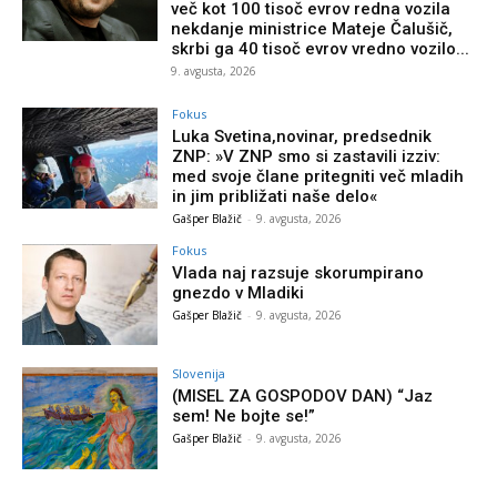
več kot 100 tisoč evrov redna vozila
nekdanje ministrice Mateje Čalušič,
skrbi ga 40 tisoč evrov vredno vozilo...
9. avgusta, 2026
Fokus
Luka Svetina,novinar, predsednik
ZNP: »V ZNP smo si zastavili izziv:
med svoje člane pritegniti več mladih
in jim približati naše delo«
Gašper Blažič
-
9. avgusta, 2026
Fokus
Vlada naj razsuje skorumpirano
gnezdo v Mladiki
Gašper Blažič
-
9. avgusta, 2026
Slovenija
(MISEL ZA GOSPODOV DAN) “Jaz
sem! Ne bojte se!”
Gašper Blažič
-
9. avgusta, 2026