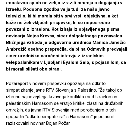
enostavno sploh ne želijo izraziti mnenja o dogajanju v
Izraelu. Podobna zgodba velja tudi za našo javno
televizijo, ki bi morala biti v prvi vrsti objektivna, a kot
kaže ne želi vključiti prispevke, ki so neposredno
povezani z Izraelom. Kot izhaja iz objavljenega pisma
novinarja Nejca Krevsa, sicer dolgoletnega poznavalca
Bližnjega vzhoda je odgovorna urednica Manica Janežič
Ambrožič osebno preprečila, da bi na Odmevih predvajali
sicer uredniško naročeni intervju z izraelskim
veleposlanikom v Ljubljani Eyalom Selo, s pojasnilom, da
bi morali slišati obe strani.
Požareport v novem prispevku opozarja na odkrito
simpatiziranje javne RTV Slovenija s Palestino. “Že takoj ob
izbruhu najnovejšega krvavega konflikta med Izraelom in
palestinskim Hamasom se vrstijo kritike, zlasti na družabnih
omrežjih, da javna RTV Slovenija med poročanjem o teh
spopadih “odkrito simpatizira” s Hamasom,” je pojasnil
raziskovalni novinar Bojan Požar.