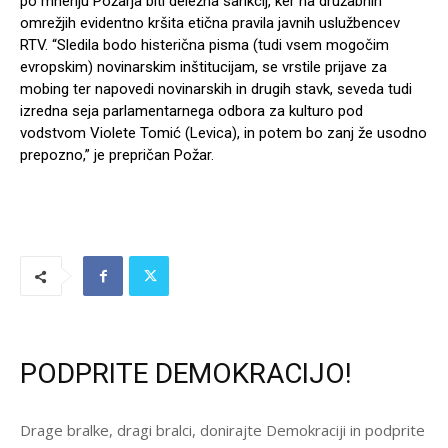
po mnenju Požarja biti deležna sankcij, ker na družabnih
omrežjih evidentno kršita etična pravila javnih uslužbencev
RTV. “Sledila bodo histerična pisma (tudi vsem mogočim
evropskim) novinarskim inštitucijam, se vrstile prijave za
mobing ter napovedi novinarskih in drugih stavk, seveda tudi
izredna seja parlamentarnega odbora za kulturo pod
vodstvom Violete Tomić (Levica), in potem bo zanj že usodno
prepozno,” je prepričan Požar.
PODPRITE DEMOKRACIJO!
Drage bralke, dragi bralci, donirajte Demokraciji in podprite