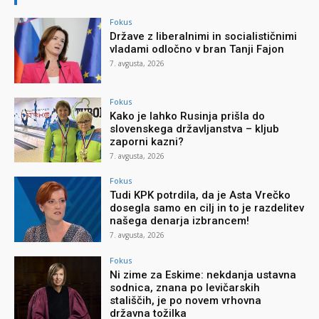
Fokus
Države z liberalnimi in socialističnimi
vladami odločno v bran Tanji Fajon
7. avgusta, 2026
Fokus
Kako je lahko Rusinja prišla do
slovenskega državljanstva – kljub
zaporni kazni?
7. avgusta, 2026
Fokus
Tudi KPK potrdila, da je Asta Vrečko
dosegla samo en cilj in to je razdelitev
našega denarja izbrancem!
7. avgusta, 2026
Fokus
Ni zime za Eskime: nekdanja ustavna
sodnica, znana po levičarskih
stališčih, je po novem vrhovna
državna tožilka