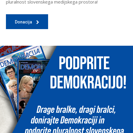
pluralnost slovenskega medijskega prostora!
Donacija