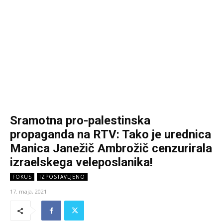
Sramotna pro-palestinska
propaganda na RTV: Tako je urednica
Manica Janežič Ambrožič cenzurirala
izraelskega veleposlanika!
FOKUS
IZPOSTAVLJENO
17. maja, 2021