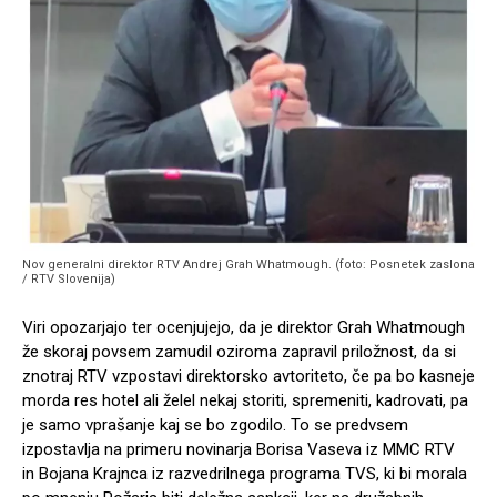
Nov generalni direktor RTV Andrej Grah Whatmough. (foto: Posnetek zaslona
/ RTV Slovenija)
Viri opozarjajo ter ocenjujejo, da je direktor Grah Whatmough
že skoraj povsem zamudil oziroma zapravil priložnost, da si
znotraj RTV vzpostavi direktorsko avtoriteto, če pa bo kasneje
morda res hotel ali želel nekaj storiti, spremeniti, kadrovati, pa
je samo vprašanje kaj se bo zgodilo. To se predvsem
izpostavlja na primeru novinarja Borisa Vaseva iz MMC RTV
in Bojana Krajnca iz razvedrilnega programa TVS, ki bi morala