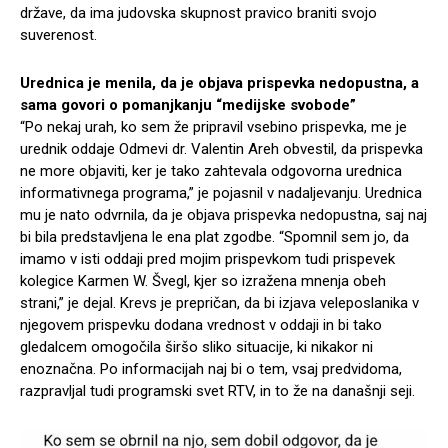
države, da ima judovska skupnost pravico braniti svojo
suverenost.
Urednica je menila, da je objava prispevka nedopustna, a
sama govori o pomanjkanju “medijske svobode”
“Po nekaj urah, ko sem že pripravil vsebino prispevka, me je
urednik oddaje Odmevi dr. Valentin Areh obvestil, da prispevka
ne more objaviti, ker je tako zahtevala odgovorna urednica
informativnega programa,” je pojasnil v nadaljevanju. Urednica
mu je nato odvrnila, da je objava prispevka nedopustna, saj naj
bi bila predstavljena le ena plat zgodbe. “Spomnil sem jo, da
imamo v isti oddaji pred mojim prispevkom tudi prispevek
kolegice Karmen W. Švegl, kjer so izražena mnenja obeh
strani,” je dejal. Krevs je prepričan, da bi izjava veleposlanika v
njegovem prispevku dodana vrednost v oddaji in bi tako
gledalcem omogočila širšo sliko situacije, ki nikakor ni
enoznačna. Po informacijah naj bi o tem, vsaj predvidoma,
razpravljal tudi programski svet RTV, in to že na današnji seji.