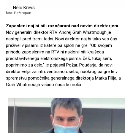
foto: Požareport
Zaposleni naj bi bili razočarani nad novim direktorjem
Nov generalni direktor RTV Andrej Grah Whatmough je
nastopil pred tremi tedni. Novi direktor naj bi tako ves čas
preživel v pisarni, iz katere pa sploh ne gre. “Ob svojem
prihodu zaposlenim na RTV ni naklonil niti krajšega
predstavitvenega elektronskega pisma, češ, tukaj sem,
poprimimo za delo,” je pojasnil Požar. Poudarja, da novi
direktor velja za introventirano osebo, naokrog pa gre le v
spremstvu pomočnika generalnega direktorja Marka Filija, a
Grah Whatmough večino časa le molči.