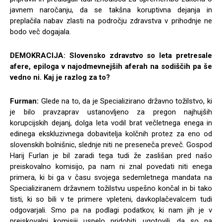
javnem naročanju, da se takšna koruptivna dejanja in
preplačila nabav zlasti na področju zdravstva v prihodnje ne
bodo več dogajala.
DEMOKRACIJA: Slovensko zdravstvo so leta pretresale
afere, epiloga v najodmevnejših aferah na sodiščih pa še
vedno ni. Kaj je razlog za to?
Furman:
Glede na to, da je Specializirano državno tožilstvo, ki
je bilo pravzaprav ustanovljeno za pregon najhujših
korupcijskih dejanj, dolga leta vodil brat večletnega enega in
edinega ekskluzivnega dobavitelja kolčnih protez za eno od
slovenskih bolnišnic, slednje niti ne preseneča preveč. Gospod
Harij Furlan je bil zaradi tega tudi že zaslišan pred našo
preiskovalno komisijo, pa nam ni znal povedati niti enega
primera, ki bi ga v času svojega sedemletnega mandata na
Specializiranem državnem tožilstvu uspešno končal in bi tako
tisti, ki so bili v te primere vpleteni, davkoplačevalcem tudi
odgovarjali. Smo pa na podlagi podatkov, ki nam jih je v
preiskovalni komisiji uspelo pridobiti, ugotovili, da so na