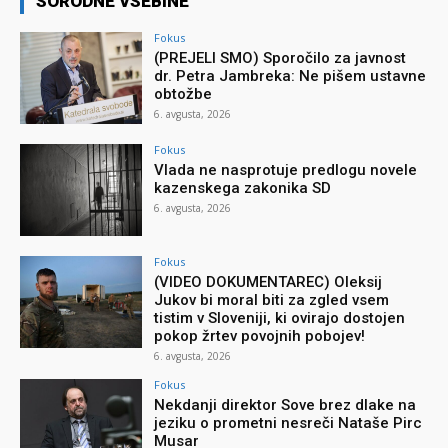
SORODNE VSEBINE
Fokus
(PREJELI SMO) Sporočilo za javnost
dr. Petra Jambreka: Ne pišem ustavne
obtožbe
6. avgusta, 2026
Fokus
Vlada ne nasprotuje predlogu novele
kazenskega zakonika SD
6. avgusta, 2026
Fokus
(VIDEO DOKUMENTAREC) Oleksij
Jukov bi moral biti za zgled vsem
tistim v Sloveniji, ki ovirajo dostojen
pokop žrtev povojnih pobojev!
6. avgusta, 2026
Fokus
Nekdanji direktor Sove brez dlake na
jeziku o prometni nesreči Nataše Pirc
Musar