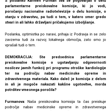
S poslanko Karmen Furman sva se pogovarjali o delu
parlamentarne preiskovalne komisije, ki jo vodi,
poročanju nacionalne radiotelevizije o delu komisije, o
stanju v zdravstvu, pa tudi o tem, v katero smer gredo
stvari in ali lahko državljani pričakujemo izboljšanje.
Poslanka, optimistka po naravi, prihaja iz Podravja in se zelo
zavzema tudi za razvoj lokalnega območja, zato smo jo
vprašali tudi o tem.
DEMOKRACIJA: Ste predsednica parlamentarne
preiskovalne komisije o ugotavljanju odgovornosti
nosilcev javnih funkcij pri programu otroške kardiologije
ter na področju nabav medicinske opreme in
zdravstvenega materiala. Kako daleč je komisija z delom
in ali je mogoče nakazati kakšne ugotovitve, morda
potrditev vmesnega poročila?
Furmanova
: Naša preiskovalna komisija ta čas preiskuje
področje nabav medicinske opreme in zdravstvenega