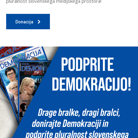
pluralnost slovenskega medijskega prostora!
Donacija