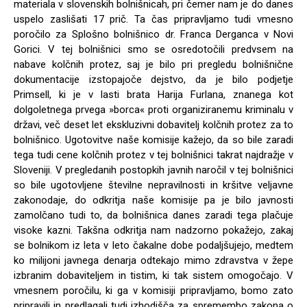
materiala v slovenskih bolnišnicah, pri čemer nam je do danes
uspelo zaslišati 17 prič. Ta čas pripravljamo tudi vmesno
poročilo za Splošno bolnišnico dr. Franca Derganca v Novi
Gorici. V tej bolnišnici smo se osredotočili predvsem na
nabave kolčnih protez, saj je bilo pri pregledu bolnišnične
dokumentacije izstopajoče dejstvo, da je bilo podjetje
Primsell, ki je v lasti brata Harija Furlana, znanega kot
dolgoletnega prvega »borca« proti organiziranemu kriminalu v
državi, več deset let ekskluzivni dobavitelj kolčnih protez za to
bolnišnico. Ugotovitve naše komisije kažejo, da so bile zaradi
tega tudi cene kolčnih protez v tej bolnišnici takrat najdražje v
Sloveniji. V pregledanih postopkih javnih naročil v tej bolnišnici
so bile ugotovljene številne nepravilnosti in kršitve veljavne
zakonodaje, do odkritja naše komisije pa je bilo javnosti
zamolčano tudi to, da bolnišnica danes zaradi tega plačuje
visoke kazni. Takšna odkritja nam nadzorno pokažejo, zakaj
se bolnikom iz leta v leto čakalne dobe podaljšujejo, medtem
ko milijoni javnega denarja odtekajo mimo zdravstva v žepe
izbranim dobaviteljem in tistim, ki tak sistem omogočajo. V
vmesnem poročilu, ki ga v komisiji pripravljamo, bomo zato
pripravili in predlagali tudi izhodišča za spremembo zakona o