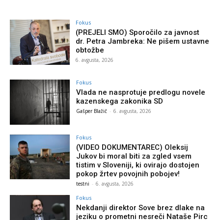
Fokus
(PREJELI SMO) Sporočilo za javnost
dr. Petra Jambreka: Ne pišem ustavne
obtožbe
6. avgusta, 2026
Fokus
Vlada ne nasprotuje predlogu novele
kazenskega zakonika SD
Gašper Blažič
-
6. avgusta, 2026
Fokus
(VIDEO DOKUMENTAREC) Oleksij
Jukov bi moral biti za zgled vsem
tistim v Sloveniji, ki ovirajo dostojen
pokop žrtev povojnih pobojev!
testni
-
6. avgusta, 2026
Fokus
Nekdanji direktor Sove brez dlake na
jeziku o prometni nesreči Nataše Pirc