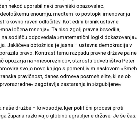
dah nekoč uporabil neki pravniški opazovalec.
a ideološkemu enoumju, medtem ko postopki imenovanja
 strokovno raven odločitev. Kot edini branik ustavne
emna ločena mnenja«. Ta niso zgolj pravna besedila,
a na sodišču odpovedala »matematični logiki dokazovanja«
ja. Jakličeva obtožnica je jasna – ustavna demokracija v
 porazila pravo. Kontrast temu razpadu pravne države pa ne
klič opozarja na »mesoreznico«, starosta odvetništva Peter
 promovira svojo novo knjigo s pomenljivim naslovom »Smeh
stranska pravičnost, danes odmeva posmeh elite, ki se ob
 »prvorazredne« zagotavlja zastaranja in »izgubljene«
naše družbe – krivosodje, kjer politični procesi proti
ega župana razkrivajo globino ugrabljene države. Je še čas,