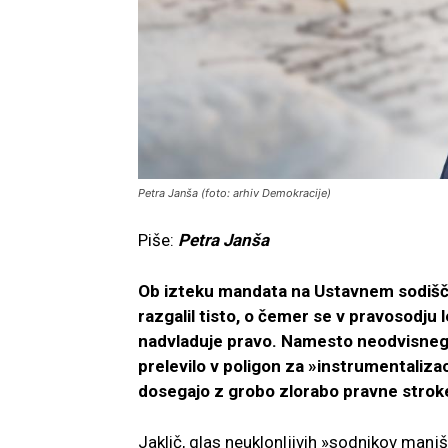
Petra Janša (foto: arhiv Demokracije)
Piše:
Petra Janša
Ob izteku mandata na Ustavnem sodišču 
razgalil tisto, o čemer se v pravosodju l
nadvladuje pravo. Namesto neodvisneg
prelevilo v poligon za »instrumentalizaci
dosegajo z grobo zlorabo pravne strok
Jaklič, glas neuklonljivih »sodnikov manj