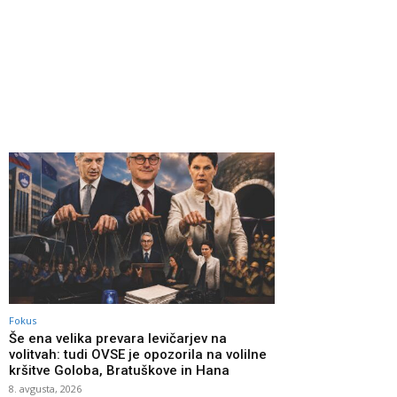
Fokus
Še ena velika prevara levičarjev na
volitvah: tudi OVSE je opozorila na volilne
kršitve Goloba, Bratuškove in Hana
8. avgusta, 2026