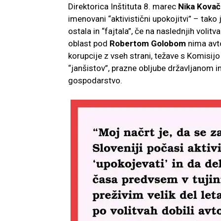
Direktorica Inštituta 8. marec
Nika Kovač
imenovani “aktivistični upokojitvi” – tako j
ostala in “fajtala”, če na naslednjih volit
oblast pod
Robertom Golobom
nima avto
korupcije z vseh strani, težave s Komisij
“janšistov”, prazne obljube državljanom i
gospodarstvo.