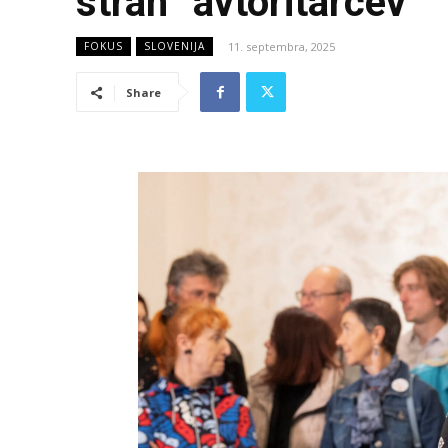
strah “avtoritarcev”
11. septembra, 2025
FOKUS
SLOVENIJA
Share