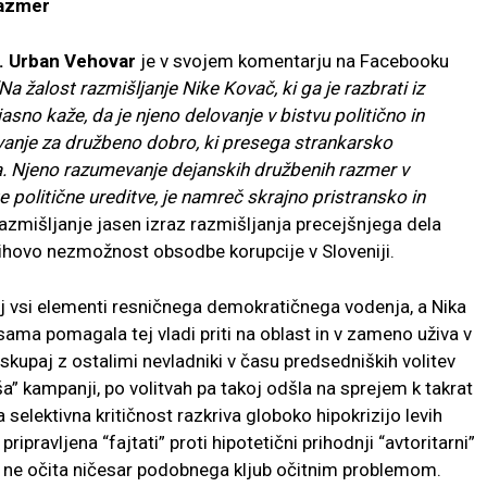
razmer
. Urban Vehovar
je v svojem komentarju na Facebooku
Na žalost razmišljanje Nike Kovač, ki ga je razbrati iz
jasno kaže, da je njeno delovanje v bistvu politično in
evanje za družbeno dobro, ki presega strankarsko
. Njeno razumevanje dejanskih družbenih razmer v
e politične ureditve, je namreč skrajno pristransko in
 razmišljanje jasen izraz razmišljanja precejšnjega dela
njihovo nezmožnost obsodbe korupcije v Sloveniji.
j vsi elementi resničnega demokratičnega vodenja, a Nika
 sama pomagala tej vladi priti na oblast in v zameno uživa v
skupaj z ostalimi nevladniki v času predsedniških volitev
a” kampanji, po volitvah pa takoj odšla na sprejem k takrat
elektivna kritičnost razkriva globoko hipokrizijo levih
ripravljena “fajtati” proti hipotetični prihodnji “avtoritarni”
ba ne očita ničesar podobnega kljub očitnim problemom.