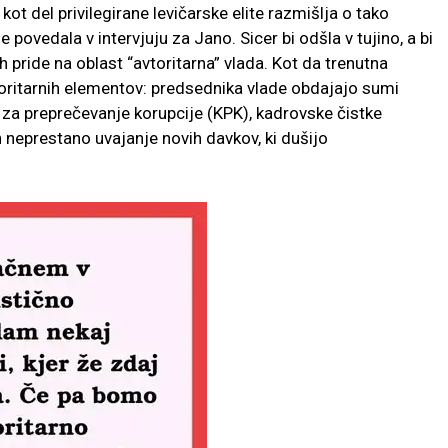
kot del privilegirane levičarske elite razmišlja o tako
e povedala v intervjuju za Jano. Sicer bi odšla v tujino, a bi
vah pride na oblast “avtoritarna” vlada. Kot da trenutna
ritarnih elementov: predsednika vlade obdajajo sumi
o za preprečevanje korupcije (KPK), kadrovske čistke
n neprestano uvajanje novih davkov, ki dušijo