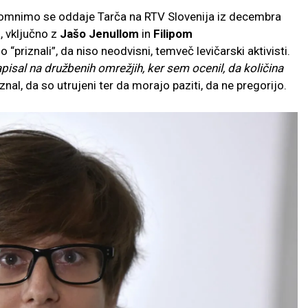
. Spomnimo se oddaje Tarča na RTV Slovenija iz decembra
”, vključno z
Jašo Jenullom
in
Filipom
 “priznali”, da niso neodvisni, temveč levičarski aktivisti.
pisal na družbenih omrežjih, ker sem ocenil, da količina
iznal, da so utrujeni ter da morajo paziti, da ne pregorijo.