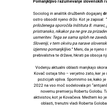
Pomanjkljivo razumevanje slovenskih 
Sociolog in analitik družbenih dogajanj
dr
ostro obsodil njeno držo. Kot je zapisal:
“
priloženega sporočila Inštituta 8. marec, 
pristransko, nikakor pa ne gre za prizad
usmeritev. Tega se sama sploh ne zaveda
Sloveniji, v tem okviru pa narave slovensk
izjemno pomanjkljiv
o.” Meni, da je njeno
prebivalstva te države, hkrati pa obsoja 
Vodenju aktualni oblasti manjkajo skora
Kovač ostaja tiho – verjetno zato, ker je
pozicijah vpliva. Spomnimo se, kako je 
2022 na vso moč sodelovala pri “antijanš
novemu premierju Robertu Golobu. Ta s
aktivistov, kot je Kovačeva. Medtem ko je p
oblasti, trenutni vladi Roberta Golo