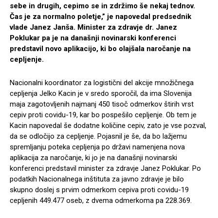
sebe in drugih, cepimo se in zdržimo še nekaj tednov.
Čas je za normalno poletje,” je napovedal predsednik
vlade Janez Janša. Minister za zdravje dr. Janez
Poklukar pa je na današnji novinarski konferenci
predstavil novo aplikacijo, ki bo olajšala naročanje na
cepljenje.
Nacionalni koordinator za logistični del akcije množičnega
cepljenja Jelko Kacin je v sredo sporočil, da ima Slovenija
maja zagotovljenih najmanj 450 tisoč odmerkov štirih vrst
cepiv proti covidu-19, kar bo pospešilo cepljenje. Ob tem je
Kacin napovedal še dodatne količine cepiv, zato je vse pozval,
da se odločijo za cepljenje. Pojasnil je še, da bo lažjemu
spremljanju poteka cepljenja po državi namenjena nova
aplikacija za naročanje, ki jo je na današnji novinarski
konferenci predstavil minister za zdravje Janez Poklukar. Po
podatkih Nacionalnega inštituta za javno zdravje je bilo
skupno doslej s prvim odmerkom cepiva proti covidu-19
cepljenih 449.477 oseb, z dvema odmerkoma pa 228.369.