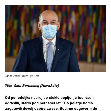
Janez Janša. (foto: gov.si)
Piše:
Sara Bertoncelj (Nova24tv)
Od ponedeljka naprej bo steklo cepljenje tudi vseh
odraslih, starih pod petdeset let. “Do poletje bomo
zagotovili dovolj cepiva za vse. Bodimo odgovorni do