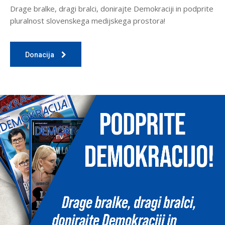
Drage bralke, dragi bralci, donirajte Demokraciji in podprite
pluralnost slovenskega medijskega prostora!
Donacija