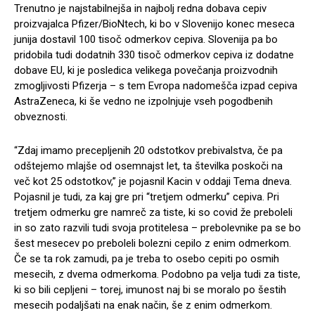
Trenutno je najstabilnejša in najbolj redna dobava cepiv
proizvajalca Pfizer/BioNtech, ki bo v Slovenijo konec meseca
junija dostavil 100 tisoč odmerkov cepiva. Slovenija pa bo
pridobila tudi dodatnih 330 tisoč odmerkov cepiva iz dodatne
dobave EU, ki je posledica velikega povečanja proizvodnih
zmogljivosti Pfizerja – s tem Evropa nadomešča izpad cepiva
AstraZeneca, ki še vedno ne izpolnjuje vseh pogodbenih
obveznosti.
“Zdaj imamo precepljenih 20 odstotkov prebivalstva, če pa
odštejemo mlajše od osemnajst let, ta številka poskoči na
več kot 25 odstotkov,” je pojasnil Kacin v oddaji Tema dneva.
Pojasnil je tudi, za kaj gre pri “tretjem odmerku” cepiva. Pri
tretjem odmerku gre namreč za tiste, ki so covid že preboleli
in so zato razvili tudi svoja protitelesa – prebolevnike pa se bo
šest mesecev po preboleli bolezni cepilo z enim odmerkom.
Če se ta rok zamudi, pa je treba to osebo cepiti po osmih
mesecih, z dvema odmerkoma. Podobno pa velja tudi za tiste,
ki so bili cepljeni – torej, imunost naj bi se moralo po šestih
mesecih podaljšati na enak način, še z enim odmerkom.