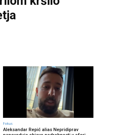
ilom kršilo
tja
Fokus
Aleksandar Repić alias Nepridiprav