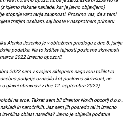
(z izjemo tiskane naklade, kar je javno objavljeno)
šje stopnje varovanja zaupnosti. Prosimo vas, da s temi
edujete tretjim osebam, saj boste v nasprotnem primeru
lka Alenka Jesenko je v obtožnem predlogu z dne 8. junija
krila podatke. Na to kršitev tajnosti poslovne skrivnosti
. marca 2022 izrecno opozoril.
embra 2022 sem v svojem sklepnem nagovoru tožilstvo
e zasebno podjetje označilo kot poslovno skrivnost, ne
k o glavni obravnavi z dne 12. septembra 2022):
ložil na srce. Takrat sem bil direktor Novih obzorij d.o.o.,
nakladi in naročnikih. Jaz sem jih posredoval in izrecno
e izvršilna oblast naredila? Javno je objavila podatke