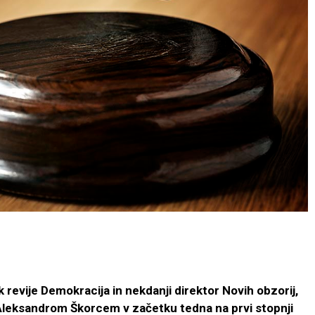
 revije Demokracija in nekdanji direktor Novih obzorij,
 Aleksandrom Škorcem v začetku tedna na prvi stopnji