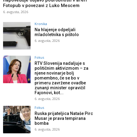
napoveduje objavo podrobnosti v aferi
Fotopub v povezavi z Luko Mescem
6. avgusta, 2026
Kronika
Na hlajenje odpeljali
mladoletnika s pištolo
6. avgusta, 2026
Fokus
RTV Slovenija nadaljuje s
političnim aktivizmom – za
njene novinarje bolj
pomembno, če se bo v
primeru zavržene ovadbe
zunanji minister opravičil
Fajonovi, kot...
6. avgusta, 2026
Fokus
Ruska prijateljica Nataše Pirc
Musar je prava tempirana
bomba
6. avgusta, 2026