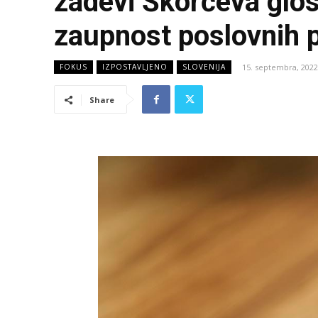
zadevi Škorčeva glos
zaupnost poslovnih 
15. septembra, 2022
FOKUS
IZPOSTAVLJENO
SLOVENIJA
Share