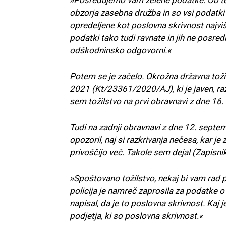
obzorja zasebna družba in so vsi podatki 
opredeljene kot poslovna skrivnost najvi
podatki tako tudi ravnate in jih ne posr
odškodninsko odgovorni.«
Potem se je začelo. Okrožna državna toži
2021 (Kt/23361/2020/AJ), ki je javen, raz
sem tožilstvo na prvi obravnavi z dne 16
Tudi na zadnji obravnavi z dne 12. sept
opozoril, naj si razkrivanja nečesa, kar j
privoščijo več. Takole sem dejal (Zapisni
»Spoštovano tožilstvo, nekaj bi vam rad po
policija je namreč zaprosila za podatke o 
napisal, da je to poslovna skrivnost. Kaj j
podjetja, ki so poslovna skrivnost.«