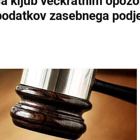
a kljub večkratnim opozor
podatkov zasebnega podje