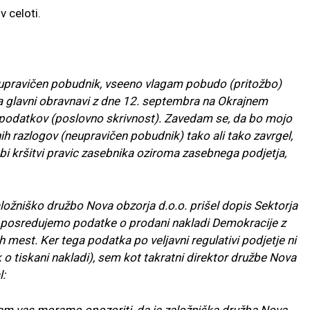
 celoti.
upravičen pobudnik, vseeno vlagam pobudo (pritožbo)
na glavni obravnavi z dne 12. septembra na Okrajnem
st podatkov (poslovno skrivnost). Zavedam se, da bo mojo
nih razlogov (neupravičen pobudnik) tako ali tako zavrgel,
bi kršitvi pravic zasebnika oziroma zasebnega podjetja,
aložniško družbo Nova obzorja d.o.o. prišel dopis Sektorja
naj posredujemo podatke o prodani nakladi Demokracije z
 mest. Ker tega podatka po veljavni regulativi podjetje ni
k o tiskani nakladi), sem kot takratni direktor družbe Nova
l:
m vas moramo opozoriti, da je založniška družba Nova