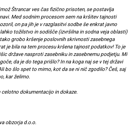
rimož Štrancar ves čas fizično prisoten, se postavlja
bravnavi. Med sodnim procesom sem na kršitev tajnosti
ril, on pa jih je v razglasitvi sodbe še enkrat javno
lahko tožilstvo in sodišče (izvršilna in sodna veja oblasti)
 tako grobo kršenje poslovnih skrivnosti zasebnega
at je bila na tem procesu kršena tajnost podatkov! To je
šic države nasproti zasebniku in zasebnemu podjetju. Mi
goče, da je do tega prišlo? In na koga naj se v tej državi
i bo šlo spet to mimo, kot da se ni nič zgodilo? Češ, saj
o, kar želimo.
m celotno dokumentacijo in dokaze.
va obzorja d.o.o.