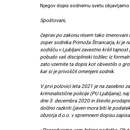
Njegov dopis sodnemu svetu objavljamo v
Spoštovani,
čeprav po zakonu nisem tako imenovani 
zoper sodnika Primoža Štrancarja, ki je 
sodišču v Ljubljani zavestno kršil tajno
pobudo vaš disciplinski tožilec iz formal
zato vzemite ta dopis kot obvestilo o gro
kar si je privoščil omenjeni sodnik.
V prvi polovici leta 2021 je na zasebno z
kriminalistične policije (PU Ljubljana), 
dne 3. decembra 2020 in število prodajnih
dolžno razkriti (javen mora biti le podate
obzorja d.o.o. v spremnem dopisu zapisa
»Posredujemo vam želene podatke. Ob te