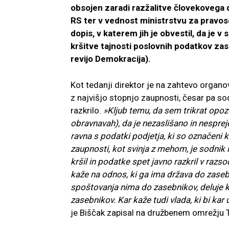
obsojen zaradi razžalitve človekovega d
RS ter v vednost ministrstvu za pravoso
dopis, v katerem jih je obvestil, da je
kršitve tajnosti poslovnih podatkov zas
revijo Demokracija).
Kot tedanji direktor je na zahtevo organo
z najvišjo stopnjo zaupnosti, česar pa sod
razkrilo.
»Kljub temu, da sem trikrat opoz
obravnavah), da je nezaslišano in nespreje
ravna s podatki podjetja, ki so označeni 
zaupnosti, kot svinja z mehom, je sodnik 
kršil in podatke spet javno razkril v raz
kaže na odnos, ki ga ima država do zasebni
spoštovanja nima do zasebnikov, deluje ko
zasebnikov. Kar kaže tudi vlada, ki bi kar 
je Biščak zapisal na družbenem omrežju T