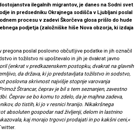
ostojanstva ilegalnih migrantov, je danes na Sodni svet
dje in predsedniku Okrajnega sodišča v Ljubljani poslal
 v sodnem procesu v zadevi Škorčeva glosa prišlo do hude
ebnega podjetja (založniške hiše Nova obzorja, ki izdaja
v pregona poslal poslovno občutljive podatke in jih označil
stvo in tožilstvo ni upoštevalo in jih je dvakrat javno
oril (enkrat v predkazenskem postopku, dvakrat na glavnih
mljivo, da država, ki jo predstavljata tožilstvo in sodstvo,
kot poslovna skrivnost najvišje stopnje varovanja
Primož Štrancar, čeprav je bil s tem seznanjen, zavestno
sodbi. Čeprav se bo komu to zdelo, da je majhna zadeva,
kov, do tistih, ki jo v resnici hranijo. Nikakršnega
t absoluten gospodar nad življenji, delom in lastnino
ukazovala, kaj morajo trgovci prodajati in po kakšni ceni,«
witter.