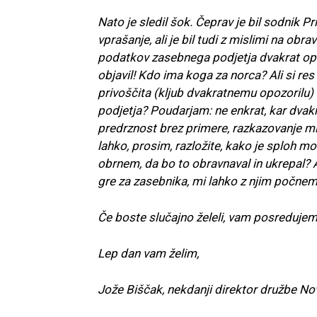
Nato je sledil šok. Čeprav je bil sodnik P
vprašanje, ali je bil tudi z mislimi na o
podatkov zasebnega podjetja dvakrat opozo
objavil! Kdo ima koga za norca? Ali si res 
privoščita (kljub dvakratnemu opozorilu)
podjetja? Poudarjam: ne enkrat, kar dvakr
predrznost brez primere, razkazovanje mi
lahko, prosim, razložite, kako je sploh mo
obrnem, da bo to obravnaval in ukrepal? Al
gre za zasebnika, mi lahko z njim počnem
Če boste slučajno želeli, vam posreduje
Lep dan vam želim,
Jože Biščak, nekdanji direktor družbe No