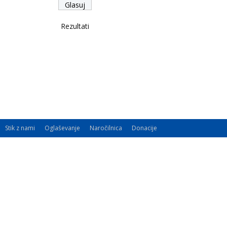
Rezultati
Stik z nami
Oglaševanje
Naročilnica
Donacije