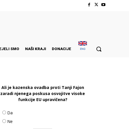
EJELI SMO
NAŠI KRAJI
DONACIJE
ENG
Ali je kazenska ovadba proti Tanji Fajon
zaradi njenega poskusa osvojitve visoke
funkcije EU upravičena?
Da
Ne