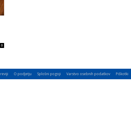
0
reviji
O podjetju
Splošni pogoji
Varstvo osebnih podatkov
Piškotki