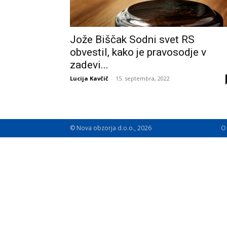
Jože Biščak Sodni svet RS
obvestil, kako je pravosodje v
zadevi...
Lucija Kavčič
-
15. septembra, 2022
© Nova obzorja d.o.o., 2026
O 