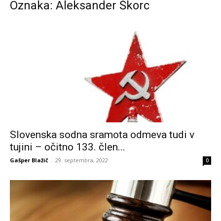
Oznaka: Aleksander Škorc
Slovenska sodna sramota odmeva tudi v
tujini – očitno 133. člen...
Gašper Blažič
-
29. septembra, 2022
0