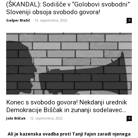
(ŠKANDAL): Sodišče v “Golobovi svobodni”
Sloveniji obsoja svobodo govora!
Gašper Blažič
-
13. septembra, 2022
0
Konec s svobodo govora! Nekdanji urednik
Demokracije Biščak in zunanji sodelavec...
Jože Biščak
-
12. septembra, 2022
0
Ali je kazenska ovadba proti Tanji Fajon zaradi njenega