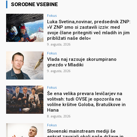
SORODNE VSEBINE
Fokus
Luka Svetina,novinar, predsednik ZNP:
»V ZNP smo si zastavili izziv: med
svoje člane pritegniti več mladih in jim
približati naše delo«
9. avgusta, 2026
Fokus
Vlada naj razsuje skorumpirano
gnezdo v Mladiki
9. avgusta, 2026
Fokus
Še ena velika prevara levičarjev na
volitvah: tudi OVSE je opozorila na
volilne kršitve Goloba, Bratuškove in
Hana
8. avgusta, 2026
Fokus
Slovenski mainstream mediji še
enkrat zavajali okoli naše države in