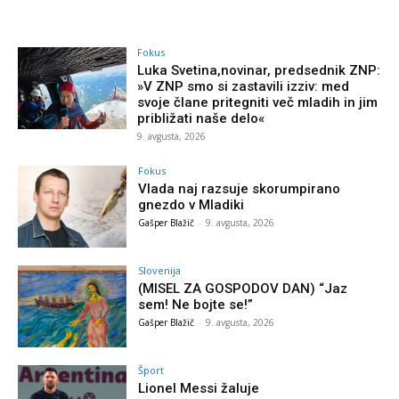
Fokus
Luka Svetina,novinar, predsednik ZNP:
»V ZNP smo si zastavili izziv: med
svoje člane pritegniti več mladih in jim
približati naše delo«
9. avgusta, 2026
Fokus
Vlada naj razsuje skorumpirano
gnezdo v Mladiki
Gašper Blažič
-
9. avgusta, 2026
Slovenija
(MISEL ZA GOSPODOV DAN) “Jaz
sem! Ne bojte se!”
Gašper Blažič
-
9. avgusta, 2026
Šport
Lionel Messi žaluje