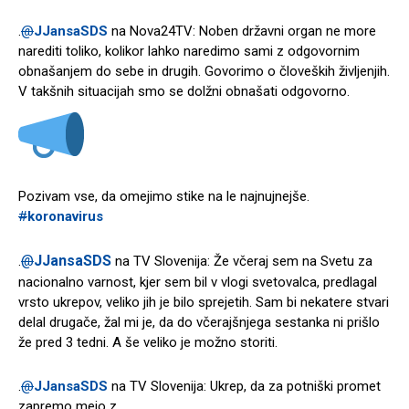
.
@
JJansaSDS
na Nova24TV: Noben državni organ ne more
narediti toliko, kolikor lahko naredimo sami z odgovornim
obnašanjem do sebe in drugih. Govorimo o človeških življenjih.
V takšnih situacijah smo se dolžni obnašati odgovorno.
Pozivam vse, da omejimo stike na le najnujnejše.
#
koronavirus
@
JJansaSDS
.
na TV Slovenija: Že včeraj sem na Svetu za
nacionalno varnost, kjer sem bil v vlogi svetovalca, predlagal
vrsto ukrepov, veliko jih je bilo sprejetih. Sam bi nekatere stvari
delal drugače, žal mi je, da do včerajšnjega sestanka ni prišlo
že pred 3 tedni. A še veliko je možno storiti.
.
@
JJansaSDS
na TV Slovenija: Ukrep, da za potniški promet
zapremo mejo z