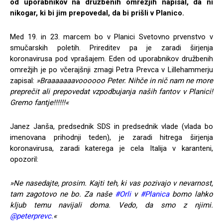
od uporabnikov na družbenih omrežjih napisal, da ni
nikogar, ki bi jim prepovedal, da bi prišli v Planico.
Med 19. in 23. marcem bo v Planici Svetovno prvenstvo v
smučarskih poletih. Prireditev pa je zaradi širjenja
koronavirusa pod vprašajem. Eden od uporabnikov družbenih
omrežjih je po včerajšnji zmagi Petra Prevca v Lillehammerju
zapisal:
»Braaaaaaavoooooo Peter. Nihče in nič nam ne more
preprečit ali prepovedat vzpodbujanja naših fantov v Planici!
Gremo fantje!!!!!!«
Janez Janša, predsednik SDS in predsednik vlade (vlada bo
imenovana prihodnji teden), je zaradi hitrega širjenja
koronavirusa, zaradi katerega je cela Italija v karanteni,
opozoril:
»Ne nasedajte, prosim. Kajti teh, ki vas pozivajo v nevarnost,
tam zagotovo ne bo. Za naše
#Orli
v
#Planica
bomo lahko
kljub temu navijali doma. Vedo, da smo z njimi.
@peterprevc.
«