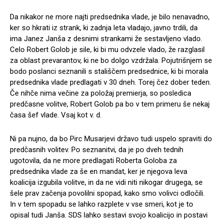
Da nikakor ne more najti predsednika vlade, je bilo nenavadno,
ker so hkrati iz strank, ki zadnja leta vladajo, javno trdili, da
ima Janez Janša z desnimi strankami že sestavljeno vlado.
Celo Robert Golob je sile, ki bi mu odvzele vlado, že razglasil
za oblast prevarantov, ki ne bo dolgo vzdržala. Pojutrišnjem se
bodo poslanci seznanili s stališčem predsednice, ki bi morala
predsednika vlade predlagati v 30 dneh. Torej čez dober teden.
Če nihče nima večine za položaj premierja, so posledica
predčasne volitve, Robert Golob pa bo v tem primeru še nekaj
časa šef vlade. Vsaj kot v. d.
Ni pa nujno, da bo Pirc Musarjevi državo tudi uspelo spraviti do
predčasnih volitev. Po seznanitvi, da je po dveh tednih
ugotovila, da ne more predlagati Roberta Goloba za
predsednika vlade za še en mandat, ker je njegova leva
koalicija izgubila volitve, in da ne vidi niti nikogar drugega, se
šele prav začenja povolilni spopad, kako smo volivci odločili.
In v tem spopadu se lahko razplete v vse smeri, kot je to
opisal tudi Janša. SDS lahko sestavi svojo koalicijo in postavi