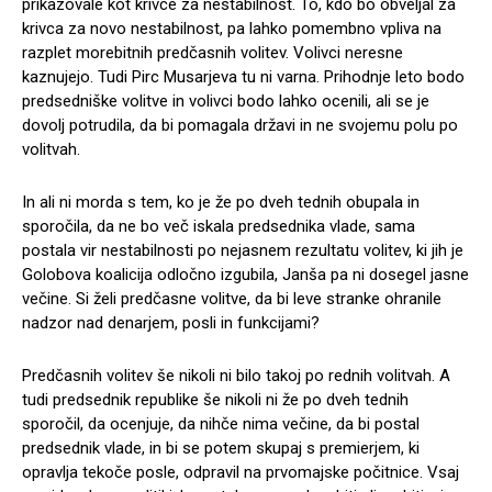
prikazovale kot krivce za nestabilnost. To, kdo bo obveljal za
krivca za novo nestabilnost, pa lahko pomembno vpliva na
razplet morebitnih predčasnih volitev. Volivci neresne
kaznujejo. Tudi Pirc Musarjeva tu ni varna. Prihodnje leto bodo
predsedniške volitve in volivci bodo lahko ocenili, ali se je
dovolj potrudila, da bi pomagala državi in ne svojemu polu po
volitvah.
In ali ni morda s tem, ko je že po dveh tednih obupala in
sporočila, da ne bo več iskala predsednika vlade, sama
postala vir nestabilnosti po nejasnem rezultatu volitev, ki jih je
Golobova koalicija odločno izgubila, Janša pa ni dosegel jasne
večine. Si želi predčasne volitve, da bi leve stranke ohranile
nadzor nad denarjem, posli in funkcijami?
Predčasnih volitev še nikoli ni bilo takoj po rednih volitvah. A
tudi predsednik republike še nikoli ni že po dveh tednih
sporočil, da ocenjuje, da nihče nima večine, da bi postal
predsednik vlade, in bi se potem skupaj s premierjem, ki
opravlja tekoče posle, odpravil na prvomajske počitnice. Vsaj