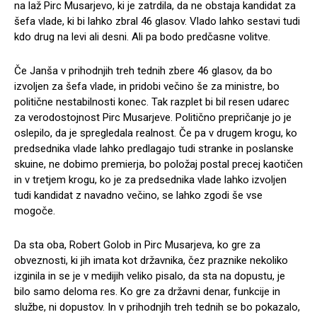
na laž Pirc Musarjevo, ki je zatrdila, da ne obstaja kandidat za
šefa vlade, ki bi lahko zbral 46 glasov. Vlado lahko sestavi tudi
kdo drug na levi ali desni. Ali pa bodo predčasne volitve.
Če Janša v prihodnjih treh tednih zbere 46 glasov, da bo
izvoljen za šefa vlade, in pridobi večino še za ministre, bo
politične nestabilnosti konec. Tak razplet bi bil resen udarec
za verodostojnost Pirc Musarjeve. Politično prepričanje jo je
oslepilo, da je spregledala realnost. Če pa v drugem krogu, ko
predsednika vlade lahko predlagajo tudi stranke in poslanske
skuine, ne dobimo premierja, bo položaj postal precej kaotičen
in v tretjem krogu, ko je za predsednika vlade lahko izvoljen
tudi kandidat z navadno večino, se lahko zgodi še vse
mogoče.
Da sta oba, Robert Golob in Pirc Musarjeva, ko gre za
obveznosti, ki jih imata kot državnika, čez praznike nekoliko
izginila in se je v medijih veliko pisalo, da sta na dopustu, je
bilo samo deloma res. Ko gre za državni denar, funkcije in
službe, ni dopustov. In v prihodnjih treh tednih se bo pokazalo,