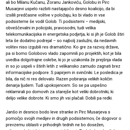
ali bo Milanu Kučanu, Zoranu Jankoviću, Golobu in Pirc
Musarjevi uspelo razbiti nastajajočo desno koalicijo, da bi
izsilili predčasne volitve v položaju, ko bi vlado in vse
podsisteme še vodil Golob. Ti podsistemi – medijski,
obveščevalni in policijski, pravosodni, tudi velika
telekomunikacijska in energetska podjetja, ki si jih je Golob štiri
leta še dodatno podrejal – so najbolj zaslužni, da nedavnih
volitev niso izgubili res dramatično. Ko gre za razvoj države,
pa si bomo Golobovo vlado zapomnili po projektih, kot je bila
uvedba dolgotrajne oskrbe, ki jo je uzakonila že prejšnja vlada
in so jo uspeli v štirih letih z velikansko zamudo zagnati brez
informacijske podpore. S papirjem in svinčniki. Le posledica je
bila, da nič ni res delovalo. Razen pobiranja velikih količin
denarja ljudem. Tudi upokojencem. So se pa uspešno
reklamirali po domovih za starejše kot veliki dobrotniki, ki
delijo velike dobrote. Ki smo jih vsi plačali. Dobili pa redki.
Janšo in desnico bodo leve stranke in Pirc Musarjeva s
pomočjo svojih medijev in drugih podsistemov, če dogovor o
prevzemu oblasti v prihodnjih tednih ne bo dosežen,