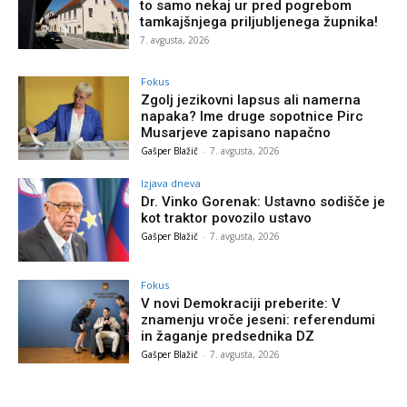
to samo nekaj ur pred pogrebom
tamkajšnjega priljubljenega župnika!
7. avgusta, 2026
Fokus
Zgolj jezikovni lapsus ali namerna
napaka? Ime druge sopotnice Pirc
Musarjeve zapisano napačno
Gašper Blažič
-
7. avgusta, 2026
Izjava dneva
Dr. Vinko Gorenak: Ustavno sodišče je
kot traktor povozilo ustavo
Gašper Blažič
-
7. avgusta, 2026
Fokus
V novi Demokraciji preberite: V
znamenju vroče jeseni: referendumi
in žaganje predsednika DZ
Gašper Blažič
-
7. avgusta, 2026