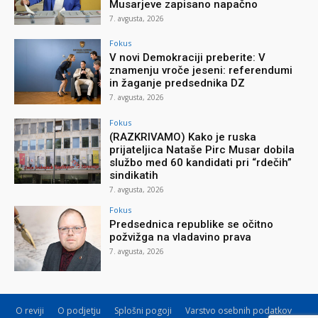
Musarjeve zapisano napačno
7. avgusta, 2026
Fokus
V novi Demokraciji preberite: V
znamenju vroče jeseni: referendumi
in žaganje predsednika DZ
7. avgusta, 2026
Fokus
(RAZKRIVAMO) Kako je ruska
prijateljica Nataše Pirc Musar dobila
službo med 60 kandidati pri “rdečih”
sindikatih
7. avgusta, 2026
Fokus
Predsednica republike se očitno
požvižga na vladavino prava
7. avgusta, 2026
O reviji
O podjetju
Splošni pogoji
Varstvo osebnih podatkov