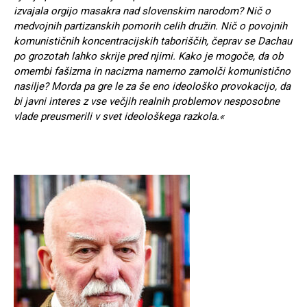
izvajala orgijo masakra nad slovenskim narodom? Nič o
medvojnih partizanskih pomorih celih družin. Nič o povojnih
komunističnih koncentracijskih taboriščih, čeprav se Dachau
po grozotah lahko skrije pred njimi. Kako je mogoče, da ob
omembi fašizma in nacizma namerno zamolči komunistično
nasilje? Morda pa gre le za še eno ideološko provokacijo, da
bi javni interes z vse večjih realnih problemov nesposobne
vlade preusmerili v svet ideološkega razkola.«