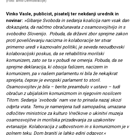
(Foto: arhiv Demokracije)
Vinko Vasle, publicist, pisatelj ter nekdanji urednik in
novinar:
»Gibanje Svoboda in sedanja koalicija nam vsak dan
dokazujeta, da načrtno obračunavata z osamosvojitvijo in s
svobodno Slovenijo. Pobuda, da državni zbor sprejme zakon
proti poveličevanju nacizma in kolaboracije ter stvar
primerno uredi v kaznovalni politiki, je seveda neoudbovski
kolaboracijski poskus, da se rehabilitira morilski
komunizem, zato se ta v pobudi ne omenja. Pobuda, da se
sprejme deklaracija, ki obsoja fašizem, nacizem in
komunizem, pa v našem parlamentu ni bila že nekajkrat
sprejeta, čeprav je evropski parlament to storil.
Osamosvojitev je bila – berite preambulo v ustavo – tudi
obračun z ubijalskim komunizmom in njegovim nosilcem
Titom. Sedanja ´svoboda´ nam vse to prinaša nazaj skozi
odprta vrata. Temu je namenjena tudi samopašna, umazana
odločitev ministrice za kulturo Vrečkove o ukinitvi muzeja
osamosvojitve in morilska prizadevanja za uzakonitev
evtanazije. Kolaboracija z udbovstvom in s komunizmom je v
polnem teku. Dom braniti je lahko edini odgovor.«