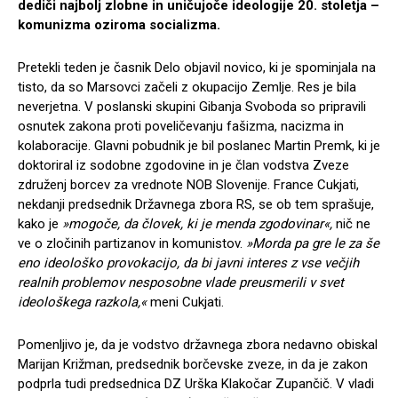
dediči najbolj zlobne in uničujoče ideologije 20. stoletja –
komunizma oziroma socializma.
Pretekli teden je časnik Delo objavil novico, ki je spominjala na
tisto, da so Marsovci začeli z okupacijo Zemlje. Res je bila
neverjetna. V poslanski skupini Gibanja Svoboda so pripravili
osnutek zakona proti poveličevanju fašizma, nacizma in
kolaboracije. Glavni pobudnik je bil poslanec Martin Premk, ki je
doktoriral iz sodobne zgodovine in je član vodstva Zveze
združenj borcev za vrednote NOB Slovenije. France Cukjati,
nekdanji predsednik Državnega zbora RS, se ob tem sprašuje,
kako je
»mogoče, da človek, ki je menda zgodovinar«,
nič ne
ve o zločinih partizanov in komunistov.
»Morda pa gre le za še
eno ideološko provokacijo, da bi javni interes z vse večjih
realnih problemov nesposobne vlade preusmerili v svet
ideološkega razkola,«
meni Cukjati.
Pomenljivo je, da je vodstvo državnega zbora nedavno obiskal
Marijan Križman, predsednik borčevske zveze, in da je zakon
podprla tudi predsednica DZ Urška Klakočar Zupančič. V vladi