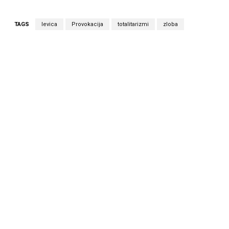
TAGS
levica
Provokacija
totalitarizmi
zloba