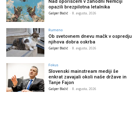
Nad oporiščem v zahodni Nemčiji
opazili brezpilotna letalnika
Gašper Blažič
-
8. avgusta, 2026
Rumeno
Ob svetovnem dnevu mačk v ospredju
njihova dobra oskrba
Gašper Blažič
-
8. avgusta, 2026
Fokus
Slovenski mainstream mediji še
enkrat zavajali okoli naše države in
Tanje Fajon
Gašper Blažič
-
8. avgusta, 2026