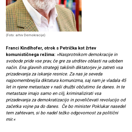
(Foto: arhiv Demokracije)
Franci Kindlhofer, otrok s Petrička kot žrtev
komunističnega režima:
»Nasprotnikom demokracije in
svobode pride vse prav, če gre za utrditev oblasti na udoben
način. Ena glavnih strategij takšnih diktatorjev je zatreti vsa
prizadevanja za iskanje resnice. Za nas je seveda
najpomembnejša diktatura komunizma, saj nam je vladala 45
let in njene metastaze v naši družbi občutimo še danes. In te
metastaze imajo samo en cilj, kriminalizirati vsa
prizadevanja za demokratizacijo in poveličevati revolucijo od
začetka vojne pa do danes. Če bo minister Poklukar nasedel
tem zahtevam, si bo nadel težko odgovornost za politični
mir.«