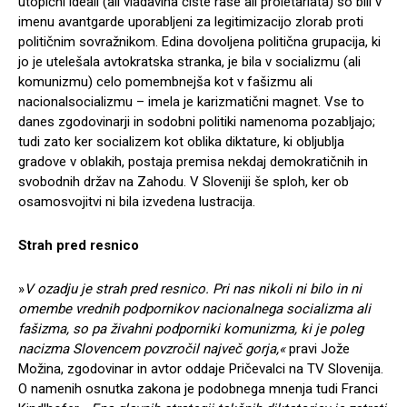
utopični ideali (ali vladavina čiste rase ali proletariata) so bili v
imenu avantgarde uporabljeni za legitimizacijo zlorab proti
političnim sovražnikom. Edina dovoljena politična grupacija, ki
jo je utelešala avtokratska stranka, je bila v socializmu (ali
komunizmu) celo pomembnejša kot v fašizmu ali
nacionalsocializmu – imela je karizmatični magnet. Vse to
danes zgodovinarji in sodobni politiki namenoma pozabljajo;
tudi zato ker socializem kot oblika diktature, ki obljublja
gradove v oblakih, postaja premisa nekdaj demokratičnih in
svobodnih držav na Zahodu. V Sloveniji še sploh, ker ob
osamosvojitvi ni bila izvedena lustracija.
Strah pred resnico
»
V ozadju je strah pred resnico. Pri nas nikoli ni bilo in ni
omembe vrednih podpornikov nacionalnega socializma ali
fašizma, so pa živahni podporniki komunizma, ki je poleg
nacizma Slovencem povzročil največ gorja,«
pravi Jože
Možina, zgodovinar in avtor oddaje Pričevalci na TV Slovenija.
O namenih osnutka zakona je podobnega mnenja tudi Franci