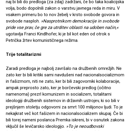
naj bi bili do predloga (za zdaj) zadržani, če bo taka koalicijska
volja, bodo dopolnili zakon o varstvu javnega reda in miru. V
vsakem primeru bo to nov žebelj v krsto svobode govora in
svobode nasploh.
»Nasprotnikom demokracije in svobode
pride vse prav, če gre za utrditev oblasti na udoben način,«
ugotavlja Franci Kindlhofer, ki je bil kot eden od otrok s
Petrička žrtev komunističnega režima.
Trije totalitarizmi
Zaradi predloga je najbolj završalo na družbenih omrežjih. Ne
zato ker bi bili kritiki sami navdušeni nad nacionalsocializmom
in fašizmom, niti ne zato, ker bi bili zagovorniki kolaboracije,
ampak preprosto zato, ker je borčevski predlog (očitno
namenoma) prezrl komunizem in socializem, totalitarni
ideologiji družbenih sistemov in državnih ustrojev, ki so bili v
prejšnjem stoletju odgovorni za smrt 100 milijonov ljudi. To je
nekajkrat več kot fašizem in nacionalsocializem skupaj. Če bi
bili torej nameni poslanca Premka iskreni, bi v osnutek zakona
vključil še levičarsko ideologijo.
»To je neoudbovski