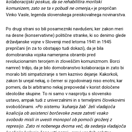
kolaboracijski poskus, da se rehabilitira morilski
komunizem, zato se ta v pobudi ne omenja,«
je prepričan
Vinko Vasle, legenda slovenskega preiskovalnega novinarstva.
Po drugi strani so bili posamezniki navdušeni, ker zakon meri
na desne (konservativne) politične stranke, ki so denimo glede
državljanske vojne v Sloveniji med letoma 1941 in 1945
prepričani (in za to obstajajo tudi dokazi), da je bila
domobranska vojska namenjena obrambi pred
revolucionarnim terorjem in zloveščim komunizmom. Borci
namreč trdijo, da je bilo domobranstvo kolaboracija in zato bi
moralo biti simpatiziranje s tem kaznivo dejanje. Kakorkoli,
zakon bi urejal nekaj, o čemer si zgodovinarji niso enotni, kar
pomeni, da bi arbitrarno nekaj prepovedal v korist določene
ideološke skupine. To ni samo v nasprotju s slovensko
ustavo, ampak tudi z univerzalnimi in s temeljnimi človekovimi
svoboščinami.
»Po sistemu ´kuhanja žab´ želi vladajoča
koalicija ob asistenci borčevske zveze zatreti vsako
svobodo misli in uvesti monopol ob pomoči groženj z
represijo. Zato ni nobenega dvoma več, da sedanja vladajoča