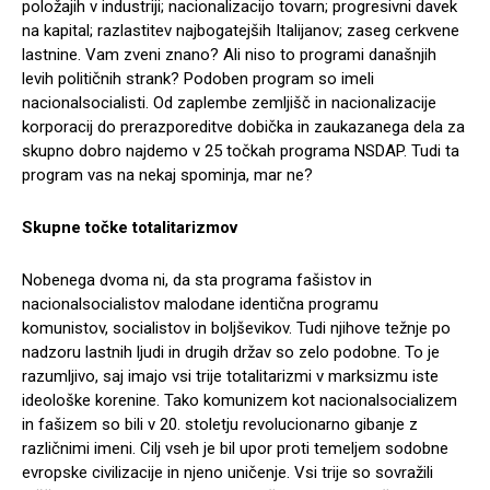
položajih v industriji; nacionalizacijo tovarn; progresivni davek
na kapital; razlastitev najbogatejših Italijanov; zaseg cerkvene
lastnine. Vam zveni znano? Ali niso to programi današnjih
levih političnih strank? Podoben program so imeli
nacionalsocialisti. Od zaplembe zemljišč in nacionalizacije
korporacij do prerazporeditve dobička in zaukazanega dela za
skupno dobro najdemo v 25 točkah programa NSDAP. Tudi ta
program vas na nekaj spominja, mar ne?
Skupne točke totalitarizmov
Nobenega dvoma ni, da sta programa fašistov in
nacionalsocialistov malodane identična programu
komunistov, socialistov in boljševikov. Tudi njihove težnje po
nadzoru lastnih ljudi in drugih držav so zelo podobne. To je
razumljivo, saj imajo vsi trije totalitarizmi v marksizmu iste
ideološke korenine. Tako komunizem kot nacionalsocializem
in fašizem so bili v 20. stoletju revolucionarno gibanje z
različnimi imeni. Cilj vseh je bil upor proti temeljem sodobne
evropske civilizacije in njeno uničenje. Vsi trije so sovražili