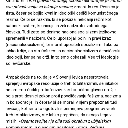
Kindlhofer. »
Ena glavnih strategij takšnih diktatorjev je zatreti
vsa prizadevanja za iskanje resnice,«
meni. In res. Resnica je
tista, česar se bojijo krvni in ideološki dediči komunističnega
režima. Če bi se razkrila, bi se pokazal nekdanji režim kot
satanski sistem, ki uničuje in želi nadzirati svobodnega
človeka. Tudi zato so denimo nacionalsocializem jezikovno
spremenili v nacizem. Če bi uporabljali polni in pravi izraz
(nacionalsocializem), bi morali uporabiti socializem. Tako pa
lahko trdijo, da sta fašizem in nacionalsocializem desničarski
ideologiji, kar pa ne drži. In to smo dokazali. Vse tri ideologije
so levičarske.
Ampak glede na to, da je v Sloveniji levica nasprotovala
sprejetju evropske resolucije o treh totalitarizmih, se nikakor
ne smemo čuditi protiofenzivi, kjer bo očitno glavno orožje
boja proti desnici zakon proti poveličevanju fašizma, nacizma
in kolaboracije. In čeprav bi se morali v njem prepoznati tudi
levičarji, kot smo to ugotovili s primerjavo programov vseh
treh totalitarizmov, ste lahko prepričani, da nimajo tega v
mislih. »
Osamosvojitev je bila tudi obračun z ubijalskim
komunizmom in njegovim nosilcem Titom. Sedanja