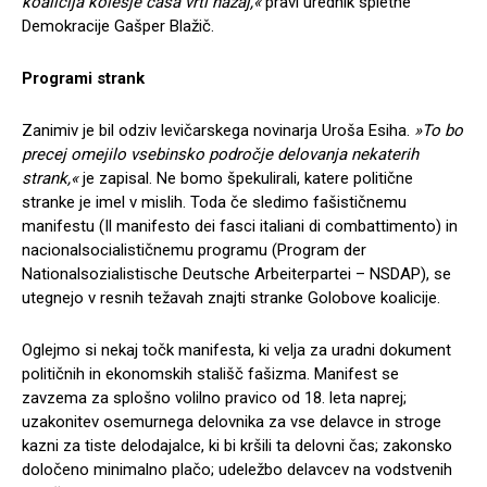
koalicija kolesje časa vrti nazaj,«
pravi urednik spletne
Demokracije Gašper Blažič.
Programi strank
Zanimiv je bil odziv levičarskega novinarja Uroša Esiha.
»To bo
precej omejilo vsebinsko področje delovanja nekaterih
strank,«
je zapisal. Ne bomo špekulirali, katere politične
stranke je imel v mislih. Toda če sledimo fašističnemu
manifestu (Il manifesto dei fasci italiani di combattimento) in
nacionalsocialističnemu programu (Program der
Nationalsozialistische Deutsche Arbeiterpartei – NSDAP), se
utegnejo v resnih težavah znajti stranke Golobove koalicije.
Oglejmo si nekaj točk manifesta, ki velja za uradni dokument
političnih in ekonomskih stališč fašizma. Manifest se
zavzema za splošno volilno pravico od 18. leta naprej;
uzakonitev osemurnega delovnika za vse delavce in stroge
kazni za tiste delodajalce, ki bi kršili ta delovni čas; zakonsko
določeno minimalno plačo; udeležbo delavcev na vodstvenih