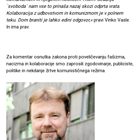
´svoboda´ nam vse to prinaša nazaj skozi odprta vrata.
Kolaboracija z udbovstvom in komunizmom je v polnem
teku. Dom braniti je lahko edini odgovor,«
pravi Vinko Vasle.
In ima prav.
Za komentar osnutka zakona proti poveličevanju fašizma,
nacizma in kolaboracije smo zaprosili zgodovinarje, publiciste,
politike in nekdanje žrtve komunističnega režima.