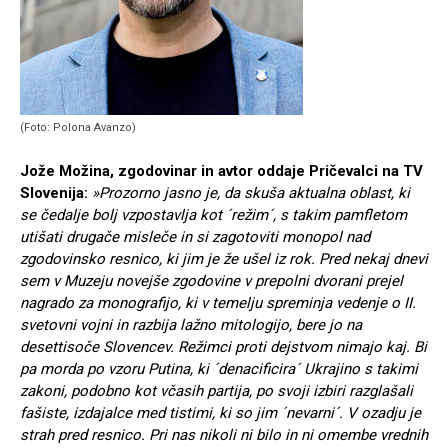
(Foto: Polona Avanzo)
Jože Možina, zgodovinar in avtor oddaje Pričevalci na TV
Slovenija:
»Prozorno jasno je, da skuša aktualna oblast, ki
se čedalje bolj vzpostavlja kot ´režim´, s takim pamfletom
utišati drugače misleče in si zagotoviti monopol nad
zgodovinsko resnico, ki jim je že ušel iz rok. Pred nekaj dnevi
sem v Muzeju novejše zgodovine v prepolni dvorani prejel
nagrado za monografijo, ki v temelju spreminja vedenje o II.
svetovni vojni in razbija lažno mitologijo, bere jo na
desettisoče Slovencev. Režimci proti dejstvom nimajo kaj. Bi
pa morda po vzoru Putina, ki ´denacificira´ Ukrajino s takimi
zakoni, podobno kot včasih partija, po svoji izbiri razglašali
fašiste, izdajalce med tistimi, ki so jim ´nevarni´. V ozadju je
strah pred resnico. Pri nas nikoli ni bilo in ni omembe vrednih