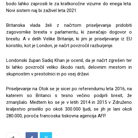
bodo lahko zaprosili le za kratkoročne vizume do enega leta.
Novi sistem naj bi zaživel leta 2021.
Britanska vlada želi z načrtom priseljevanja pridobiti
zagovornike brexita v parlamentu, ki zavračajo dogovor o
brexitu. A v delih Velike Britanije, ki jim je priseljevanje iz EU
koristilo, kot je London, je načrt povzročil razburjenje.
Londonski župan Sadiq Khan je ocenil, da je načrt zgrešen ter
bi lahko povzročil veliko škodo rasti, delovnim mestom in
skupnostim v prestolnici in po vsej državi.
Priseljevanje na Otok se je sicer po referendumu leta 2016, na
katerem so Britanci s tesno večino podprli brexit, že
zmanjšalo. Medtem ko se je v letih 2014 in 2015 v Združeno
kraljestvo priselilo po okoli 300.000 ljudi, se jih je lani okoli
280.000, poroča francoska tiskovna agencija AFP.