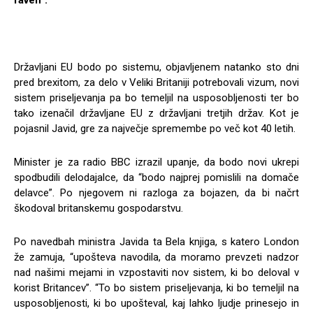
Državljani EU bodo po sistemu, objavljenem natanko sto dni
pred brexitom, za delo v Veliki Britaniji potrebovali vizum, novi
sistem priseljevanja pa bo temeljil na usposobljenosti ter bo
tako izenačil državljane EU z državljani tretjih držav. Kot je
pojasnil Javid, gre za največje spremembe po več kot 40 letih.
Minister je za radio BBC izrazil upanje, da bodo novi ukrepi
spodbudili delodajalce, da “bodo najprej pomislili na domače
delavce”. Po njegovem ni razloga za bojazen, da bi načrt
škodoval britanskemu gospodarstvu.
Po navedbah ministra Javida ta Bela knjiga, s katero London
že zamuja, “upošteva navodila, da moramo prevzeti nadzor
nad našimi mejami in vzpostaviti nov sistem, ki bo deloval v
korist Britancev”. “To bo sistem priseljevanja, ki bo temeljil na
usposobljenosti, ki bo upošteval, kaj lahko ljudje prinesejo in