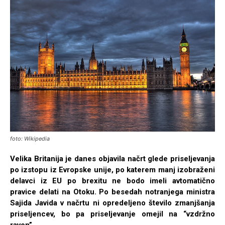
foto: Wikipedia
Velika Britanija je danes objavila načrt glede priseljevanja
po izstopu iz Evropske unije, po katerem manj izobraženi
delavci iz EU po brexitu ne bodo imeli avtomatično
pravice delati na Otoku. Po besedah notranjega ministra
Sajida Javida v načrtu ni opredeljeno število zmanjšanja
priseljencev, bo pa priseljevanje omejil na “vzdržno
raven”.