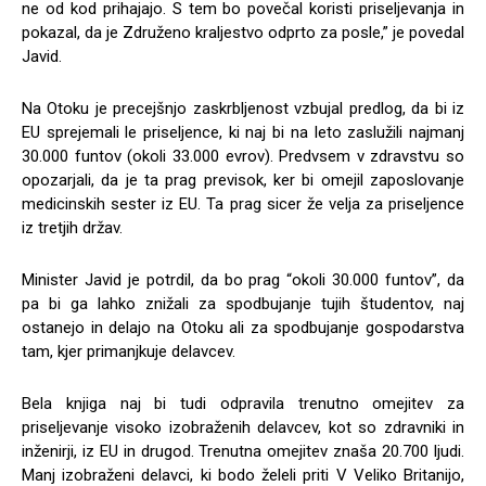
ne od kod prihajajo. S tem bo povečal koristi priseljevanja in
pokazal, da je Združeno kraljestvo odprto za posle,” je povedal
Javid.
Na Otoku je precejšnjo zaskrbljenost vzbujal predlog, da bi iz
EU sprejemali le priseljence, ki naj bi na leto zaslužili najmanj
30.000 funtov (okoli 33.000 evrov). Predvsem v zdravstvu so
opozarjali, da je ta prag previsok, ker bi omejil zaposlovanje
medicinskih sester iz EU. Ta prag sicer že velja za priseljence
iz tretjih držav.
Minister Javid je potrdil, da bo prag “okoli 30.000 funtov”, da
pa bi ga lahko znižali za spodbujanje tujih študentov, naj
ostanejo in delajo na Otoku ali za spodbujanje gospodarstva
tam, kjer primanjkuje delavcev.
Bela knjiga naj bi tudi odpravila trenutno omejitev za
priseljevanje visoko izobraženih delavcev, kot so zdravniki in
inženirji, iz EU in drugod. Trenutna omejitev znaša 20.700 ljudi.
Manj izobraženi delavci, ki bodo želeli priti V Veliko Britanijo,