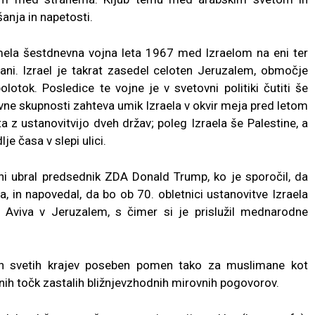
anja in napetosti.
ela šestdnevna vojna leta 1967 med Izraelom na eni ter
rani. Izrael je takrat zasedel celoten Jeruzalem, območje
lotok. Posledice te vojne je v svetovni politiki čutiti še
ovne skupnosti zahteva umik Izraela v okvir meja pred letom
a z ustanovitvijo dveh držav; poleg Izraela še Palestine, a
e časa v slepi ulici.
ani ubral predsednik ZDA Donald Trump, ko je sporočil, da
, in napovedal, da bo ob 70. obletnici ustanovitve Izraela
el Aviva v Jeruzalem, s čimer si je prislužil mednarodne
jih svetih krajev poseben pomen tako za muslimane kot
učnih točk zastalih bližnjevzhodnih mirovnih pogovorov.