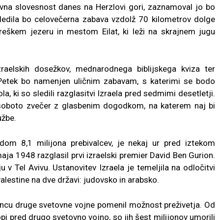
avna slovesnost danes na Herzlovi gori, zaznamoval jo bo
Sledila bo celovečerna zabava vzdolž 70 kilometrov dolge
škem jezeru in mestom Eilat, ki leži na skrajnem jugu
raelskih dosežkov, mednarodnega biblijskega kviza ter
j. Petek bo namenjen uličnim zabavam, s katerimi se bodo
, ki so sledili razglasitvi Izraela pred sedmimi desetletji.
soboto zvečer z glasbenim dogodkom, na katerem naj bi
užbe.
 dom 8,1 milijona prebivalcev, je nekaj ur pred iztekom
ja 1948 razglasil prvi izraelski premier David Ben Gurion.
v Tel Avivu. Ustanovitev Izraela je temeljila na odločitvi
alestine na dve državi: judovsko in arabsko.
koncu druge svetovne vojne pomenil možnost preživetja. Od
ropi pred drugo svetovno vojno, so jih šest milijonov umorili