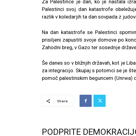
Za Palestince je dan, ko je nastala izr
Palestinci svoj dan katastrofe obeležuj
razlik v koledarjih ta dan sovpada z judo
Na dan katastrofe se Palestinci spominj
prisiljeni zapustiti svoje domove po konc
Zahodni breg, v Gazo ter sosednje države
Še danes so v bližnjih državah, kot je Li
za integracijo. Skupaj s potomci se je š
pomoč palestinskim beguncem (Unrwa) do
Share
PODPRITE DEMOKRACIJ