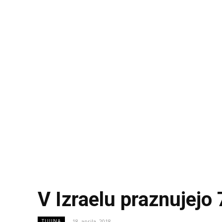
V Izraelu praznujejo 
18. aprila, 2018
TUJINA