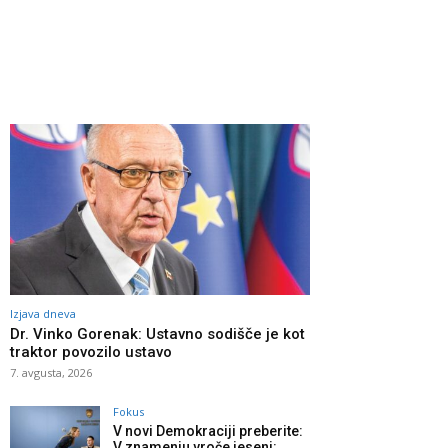
Izjava dneva
Dr. Vinko Gorenak: Ustavno sodišče je kot
traktor povozilo ustavo
7. avgusta, 2026
Fokus
V novi Demokraciji preberite:
V znamenju vroče jeseni: