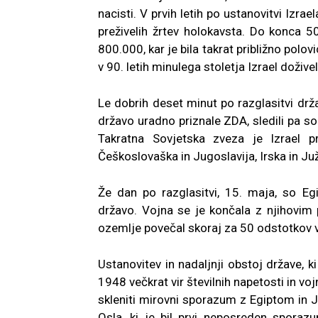
nacisti. V prvih letih po ustanovitvi Izr
preživelih žrtev holokavsta. Do konca 50
800.000, kar je bila takrat približno pol
v 90. letih minulega stoletja Izrael doživel 
Le dobrih deset minut po razglasitvi drža
državo uradno priznale ZDA, sledili pa so
Takratna Sovjetska zveza je Izrael pr
Češkoslovaška in Jugoslavija, Irska in Ju
Že dan po razglasitvi, 15. maja, so Egip
državo. Vojna se je končala z njihovim 
ozemlje povečal skoraj za 50 odstotkov v 
Ustanovitev in nadaljnji obstoj države, ki 
1948 večkrat vir številnih napetosti in vo
skleniti mirovni sporazum z Egiptom in Jo
Osla, ki je bil prvi neposreden spor