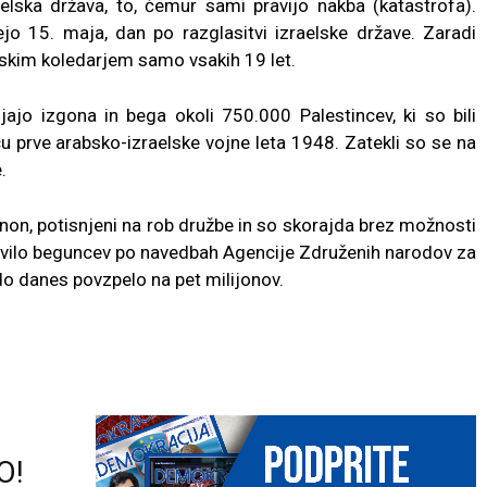
aelska država, to, čemur sami pravijo nakba (katastrofa).
ejo 15. maja, dan po razglasitvi izraelske države. Zaradi
vskim koledarjem samo vsakih 19 let.
ajo izgona in bega okoli 750.000 Palestincev, ki so bili
u prve arabsko-izraelske vojne leta 1948. Zatekli so se na
.
banon, potisnjeni na rob družbe in so skorajda brez možnosti
tevilo beguncev po navedbah Agencije Združenih narodov za
 danes povzpelo na pet milijonov.
O!