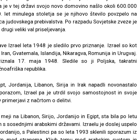
aela je v tej državi svojo novo domovino našlo okoli 600.000
. let minulega stoletja se je njihovo število povzpelo na
ovica judovskega prebivalstva. Po razpadu Sovjetske zveze je
drugi veliki val priseljevanja.
ve Izrael leta 1948 je sledilo prvo priznanje. Izrael so kot
 Iran, Gvatemala, Islandija, Nikaragva, Romunija in Urugvaj.
iznala 17. maja 1948. Sledile so ji Poljska, takratni
žnoafriška republika.
t, Jordanija, Libanon, Sirija in Irak napadli novonastalo
porazom, Izrael pa je utrdil svojo samostojnost in svoje
primerjavi z načrtom o delitvi.
meji na Libanon, Sirijo, Jordanijo in Egipt, sta bila po letu
jn s sosednjimi arabskimi državami. Izraelu je doslej uspelo
rdanijo, s Palestinci pa so leta 1993 sklenili sporazum iz
azum med stranema. Kljub temu med arabskim svetom in