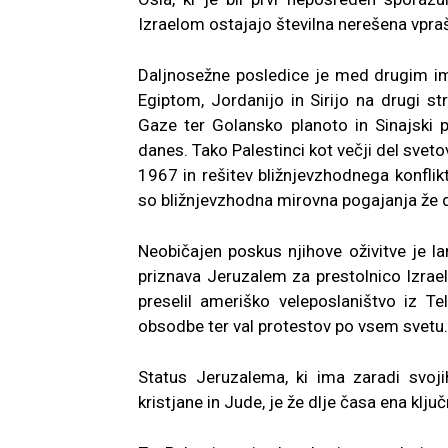
Izraelom ostajajo številna nerešena vpraš
Daljnosežne posledice je med drugim im
Egiptom, Jordanijo in Sirijo na drugi st
Gaze ter Golansko planoto in Sinajski po
danes. Tako Palestinci kot večji del svet
1967 in rešitev bližnjevzhodnega konflikt
so bližnjevzhodna mirovna pogajanja že dlj
Neobičajen poskus njihove oživitve je l
priznava Jeruzalem za prestolnico Izraela
preselil ameriško veleposlaništvo iz T
obsodbe ter val protestov po vsem svetu.
Status Jeruzalema, ki ima zaradi svo
kristjane in Jude, je že dlje časa ena klj