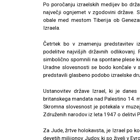
Po poročanju izraelskih medijev bo drž
največji ognjemet v zgodovini države. 
obale med mestom Tiberija ob Genezare
Izraela.
Četrtek bo v znamenju predstavitev iz
podelitve najvišjih državnih odlikovan
simbolično spomnili na spontane plese kola
Uradne slovesnosti se bodo končale v 
predstavili glasbeno podobo izraelske dr
Ustanovitev države Izrael, ki je danes
britanskega mandata nad Palestino 14. ma
Skromna slovesnost je potekala v muzeju 
Združenih narodov iz leta 1947 o delitvi P
Za Jude, žrtve holokavsta, je Izrael po 
devetih milijonov Judov, ki so živeli v Ev