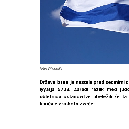
foto: Wikipedia
Država Izrael je nastala pred sedmimi d
lyyarja 5708. Zaradi razlik med jud
obletnico ustanovitve obeležili že t
končale v soboto zvečer.