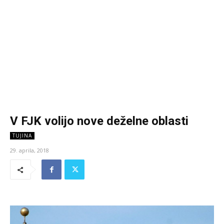
V FJK volijo nove deželne oblasti
TUJINA
29. aprila, 2018