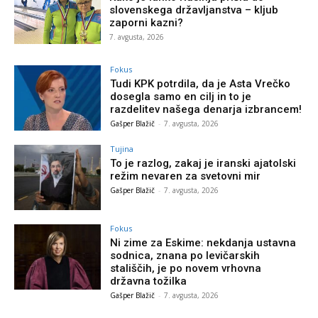
slovenskega državljanstva – kljub
zaporni kazni?
7. avgusta, 2026
Fokus
Tudi KPK potrdila, da je Asta Vrečko
dosegla samo en cilj in to je
razdelitev našega denarja izbrancem!
Gašper Blažič
-
7. avgusta, 2026
Tujina
To je razlog, zakaj je iranski ajatolski
režim nevaren za svetovni mir
Gašper Blažič
-
7. avgusta, 2026
Fokus
Ni zime za Eskime: nekdanja ustavna
sodnica, znana po levičarskih
stališčih, je po novem vrhovna
državna tožilka
Gašper Blažič
-
7. avgusta, 2026