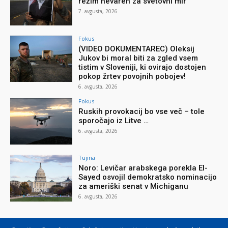
režim nevaren za svetovni mir
7. avgusta, 2026
Fokus
(VIDEO DOKUMENTAREC) Oleksij
Jukov bi moral biti za zgled vsem
tistim v Sloveniji, ki ovirajo dostojen
pokop žrtev povojnih pobojev!
6. avgusta, 2026
Fokus
Ruskih provokacij bo vse več – tole
sporočajo iz Litve …
6. avgusta, 2026
Tujina
Noro: Levičar arabskega porekla El-
Sayed osvojil demokratsko nominacijo
za ameriški senat v Michiganu
6. avgusta, 2026