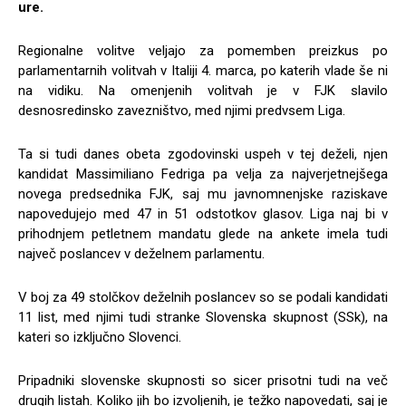
ure.
Regionalne volitve veljajo za pomemben preizkus po
parlamentarnih volitvah v Italiji 4. marca, po katerih vlade še ni
na vidiku. Na omenjenih volitvah je v FJK slavilo
desnosredinsko zavezništvo, med njimi predvsem Liga.
Ta si tudi danes obeta zgodovinski uspeh v tej deželi, njen
kandidat Massimiliano Fedriga pa velja za najverjetnejšega
novega predsednika FJK, saj mu javnomnenjske raziskave
napovedujejo med 47 in 51 odstotkov glasov. Liga naj bi v
prihodnjem petletnem mandatu glede na ankete imela tudi
največ poslancev v deželnem parlamentu.
V boj za 49 stolčkov deželnih poslancev so se podali kandidati
11 list, med njimi tudi stranke Slovenska skupnost (SSk), na
kateri so izključno Slovenci.
Pripadniki slovenske skupnosti so sicer prisotni tudi na več
drugih listah. Koliko jih bo izvoljenih, je težko napovedati, saj je