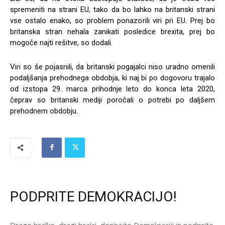
spremeniti na strani EU, tako da bo lahko na britanski strani
vse ostalo enako, so problem ponazorili viri pri EU. Prej bo
britanska stran nehala zanikati posledice brexita, prej bo
mogoče najti rešitve, so dodali.
Viri so še pojasnili, da britanski pogajalci niso uradno omenili
podaljšanja prehodnega obdobja, ki naj bi po dogovoru trajalo
od izstopa 29. marca prihodnje leto do konca leta 2020,
čeprav so britanski mediji poročali o potrebi po daljšem
prehodnem obdobju.
PODPRITE DEMOKRACIJO!
Drage bralke, dragi bralci, donirajte Demokraciji in podprite