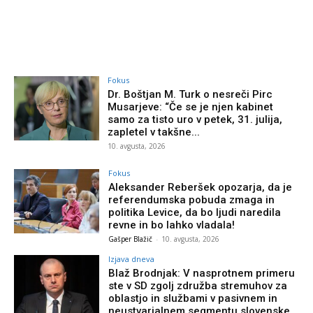
Fokus
Dr. Boštjan M. Turk o nesreči Pirc
Musarjeve: “Če se je njen kabinet
samo za tisto uro v petek, 31. julija,
zapletel v takšne...
10. avgusta, 2026
Fokus
Aleksander Reberšek opozarja, da je
referendumska pobuda zmaga in
politika Levice, da bo ljudi naredila
revne in bo lahko vladala!
Gašper Blažič
-
10. avgusta, 2026
Izjava dneva
Blaž Brodnjak: V nasprotnem primeru
ste v SD zgolj združba stremuhov za
oblastjo in službami v pasivnem in
neustvarjalnem segmentu slovenske