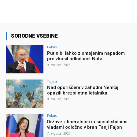
SORODNE VSEBINE
Fokus
Putin bi lahko z omejenim napadom
preizkusil odločnost Nata
9. avgusta, 2026
Tujina
Nad oporiščem v zahodni Nemčiji
opazili brezpilotna letalnika
8. avgusta, 2026
Fokus
Države z liberalnimi in socialističnimi
vladami odločno v bran Tanji Fajon
7. avgusta, 2026