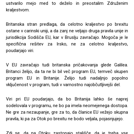
ustvarilo mejo med to deželo in preostalim Združenim
kraljestvom.
Britanska stran predlaga, da celotno kraljestvo po brexitu
ostane v carinski uniji, a da zanj ne veljajo druga pravila unije in
jurisdikcija Sodišča EU, kar v Bruslju zavračajo. Mogoča je le
specifična rešitev za Irsko, ne za celotno kraljestvo,
poudarjajo viri.
V EU zavračajo tudi britanska pričakovanja glede Galilea.
Britanci želijo, da ta ne bi bil več program EU, temveč skupen
program EU in Britanije. Želijo tudi nadaljnjo popolno
vključenost v program, tudi v varnostno najobčutljivejši del.
Viri pri EU poudarjajo, da bo Britanija lahko še naprej
sodelovala v programu, ne bo pa imela neomejenega dostopa.
Ne gre za nezaupanje, gre za to, da članice EU vežejo skupna
pravila, ki pa za Otok po brexitu ne bodo veljala, pojasnjujejo.
Zdi se, da na Otoku zastopajo stališče, da je treba vse