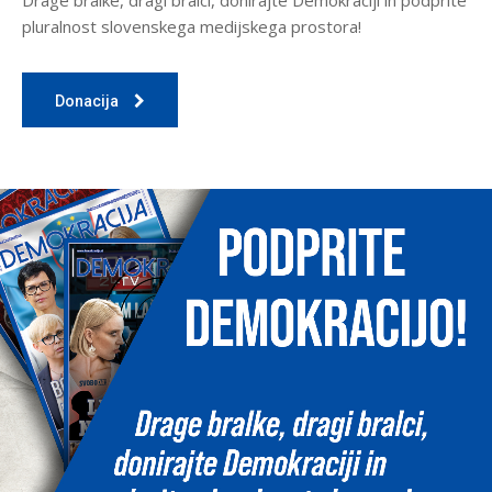
pluralnost slovenskega medijskega prostora!
Donacija