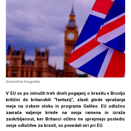
Simbolična fotografija
V EU so po minulih treh dneh pogajanj o brexitu v Bruslju
kritični do britanskih “fantazij”, zlasti glede vprašanja
meje na irskem otoku in programa Galileo. EU odločno
zavrača valjenje krivde na svoja ramena in izraža
zaskrbljenost, ker Britanci očitno ne sprejmejo posledic
svoje odločitve za brexit, so povedali viri pri EU.