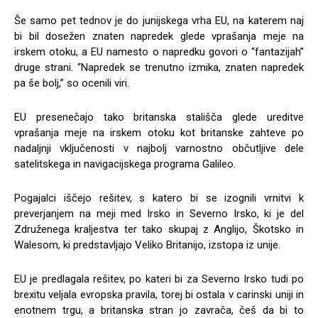
Še samo pet tednov je do junijskega vrha EU, na katerem naj
bi bil dosežen znaten napredek glede vprašanja meje na
irskem otoku, a EU namesto o napredku govori o “fantazijah”
druge strani. “Napredek se trenutno izmika, znaten napredek
pa še bolj,” so ocenili viri.
EU presenečajo tako britanska stališča glede ureditve
vprašanja meje na irskem otoku kot britanske zahteve po
nadaljnji vključenosti v najbolj varnostno občutljive dele
satelitskega in navigacijskega programa Galileo.
Pogajalci iščejo rešitev, s katero bi se izognili vrnitvi k
preverjanjem na meji med Irsko in Severno Irsko, ki je del
Združenega kraljestva ter tako skupaj z Anglijo, Škotsko in
Walesom, ki predstavljajo Veliko Britanijo, izstopa iz unije.
EU je predlagala rešitev, po kateri bi za Severno Irsko tudi po
brexitu veljala evropska pravila, torej bi ostala v carinski uniji in
enotnem trgu, a britanska stran jo zavrača, češ da bi to