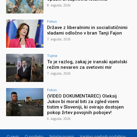
8. avgusta, 2026
Fokus
Države z liberalnimi in socialističnimi
vladami odločno v bran Tanji Fajon
7. avgusta, 2026
Tujina
To je razlog, zakaj je iranski ajatolski
režim nevaren za svetovni mir
7. avgusta, 2026
Fokus
(VIDEO DOKUMENTAREC) Oleksij
Jukov bi moral biti za zgled vsem
tistim v Sloveniji, ki ovirajo dostojen
pokop žrtev povojnih pobojev!
6. avgusta, 2026
O reviji
O podjetju
Splošni pogoji
Varstvo osebnih podatkov