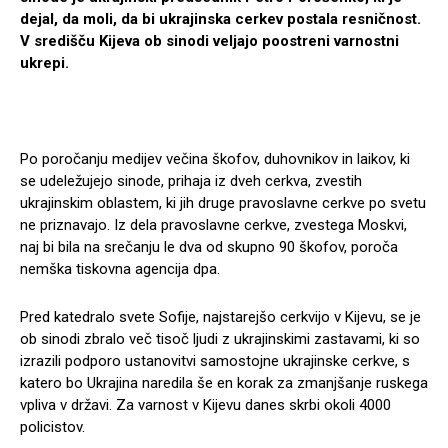
dejal, da moli, da bi ukrajinska cerkev postala resničnost.
V središču Kijeva ob sinodi veljajo poostreni varnostni
ukrepi.
Po poročanju medijev večina škofov, duhovnikov in laikov, ki
se udeležujejo sinode, prihaja iz dveh cerkva, zvestih
ukrajinskim oblastem, ki jih druge pravoslavne cerkve po svetu
ne priznavajo. Iz dela pravoslavne cerkve, zvestega Moskvi,
naj bi bila na srečanju le dva od skupno 90 škofov, poroča
nemška tiskovna agencija dpa.
Pred katedralo svete Sofije, najstarejšo cerkvijo v Kijevu, se je
ob sinodi zbralo več tisoč ljudi z ukrajinskimi zastavami, ki so
izrazili podporo ustanovitvi samostojne ukrajinske cerkve, s
katero bo Ukrajina naredila še en korak za zmanjšanje ruskega
vpliva v državi. Za varnost v Kijevu danes skrbi okoli 4000
policistov.