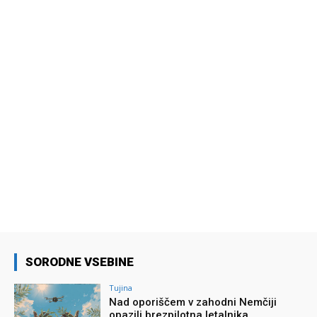
SORODNE VSEBINE
Tujina
Nad oporiščem v zahodni Nemčiji
opazili brezpilotna letalnika