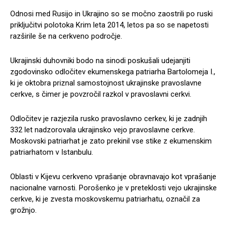
Odnosi med Rusijo in Ukrajino so se močno zaostrili po ruski
priključitvi polotoka Krim leta 2014, letos pa so se napetosti
razširile še na cerkveno področje.
Ukrajinski duhovniki bodo na sinodi poskušali udejanjiti
zgodovinsko odločitev ekumenskega patriarha Bartolomeja I.,
ki je oktobra priznal samostojnost ukrajinske pravoslavne
cerkve, s čimer je povzročil razkol v pravoslavni cerkvi.
Odločitev je razjezila rusko pravoslavno cerkev, ki je zadnjih
332 let nadzorovala ukrajinsko vejo pravoslavne cerkve.
Moskovski patriarhat je zato prekinil vse stike z ekumenskim
patriarhatom v Istanbulu.
Oblasti v Kijevu cerkveno vprašanje obravnavajo kot vprašanje
nacionalne varnosti. Porošenko je v preteklosti vejo ukrajinske
cerkve, ki je zvesta moskovskemu patriarhatu, označil za
grožnjo.