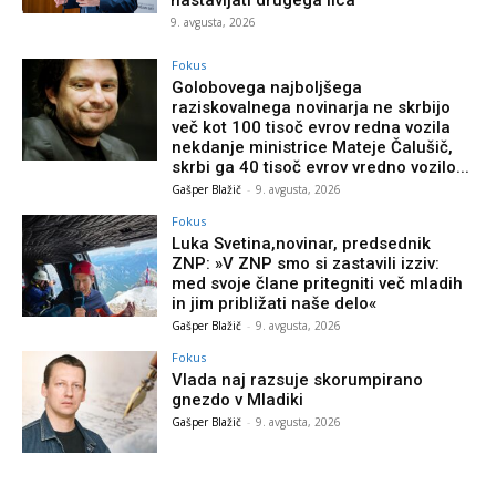
9. avgusta, 2026
Fokus
Golobovega najboljšega
raziskovalnega novinarja ne skrbijo
več kot 100 tisoč evrov redna vozila
nekdanje ministrice Mateje Čalušič,
skrbi ga 40 tisoč evrov vredno vozilo...
Gašper Blažič
-
9. avgusta, 2026
Fokus
Luka Svetina,novinar, predsednik
ZNP: »V ZNP smo si zastavili izziv:
med svoje člane pritegniti več mladih
in jim približati naše delo«
Gašper Blažič
-
9. avgusta, 2026
Fokus
Vlada naj razsuje skorumpirano
gnezdo v Mladiki
Gašper Blažič
-
9. avgusta, 2026