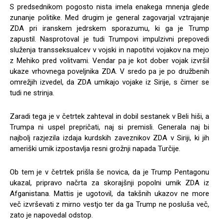
S predsednikom pogosto nista imela enakega mnenja glede
zunanje politike. Med drugim je general zagovarjal vztrajanje
ZDA pri iranskem jedrskem sporazumu, ki ga je Trump
zapustil. Nasprotoval je tudi Trumpovi impulzivni prepovedi
služenja transseksualcev v vojski in napotitvi vojakov na mejo
z Mehiko pred volitvami. Vendar pa je kot dober vojak izvršil
ukaze vrhovnega poveljnika ZDA. V sredo pa je po družbenih
omrežjih izvedel, da ZDA umikajo vojake iz Sirije, s čimer se
tudi ne strinja.
Zaradi tega je v četrtek zahteval in dobil sestanek v Beli hiši, a
Trumpa ni uspel prepričati, naj si premisli. Generala naj bi
najbolj razjezila izdaja kurdskih zaveznikov ZDA v Siriji, ki jih
ameriški umik izpostavlja resni grožnji napada Turčije.
Ob tem je v četrtek prišla še novica, da je Trump Pentagonu
ukazal, pripravo načrta za skorajšnji popolni umik ZDA iz
Afganistana. Mattis je ugotovil, da takšnih ukazov ne more
več izvrševati z mirno vestjo ter da ga Trump ne posluša več,
zato je napovedal odstop.