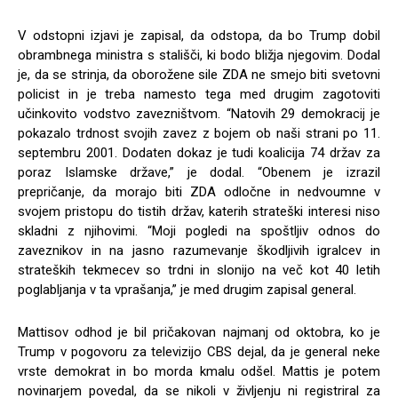
V odstopni izjavi je zapisal, da odstopa, da bo Trump dobil
obrambnega ministra s stališči, ki bodo bližja njegovim. Dodal
je, da se strinja, da oborožene sile ZDA ne smejo biti svetovni
policist in je treba namesto tega med drugim zagotoviti
učinkovito vodstvo zavezništvom. “Natovih 29 demokracij je
pokazalo trdnost svojih zavez z bojem ob naši strani po 11.
septembru 2001. Dodaten dokaz je tudi koalicija 74 držav za
poraz Islamske države,” je dodal. “Obenem je izrazil
prepričanje, da morajo biti ZDA odločne in nedvoumne v
svojem pristopu do tistih držav, katerih strateški interesi niso
skladni z njihovimi. “Moji pogledi na spoštljiv odnos do
zaveznikov in na jasno razumevanje škodljivih igralcev in
strateških tekmecev so trdni in slonijo na več kot 40 letih
poglabljanja v ta vprašanja,” je med drugim zapisal general.
Mattisov odhod je bil pričakovan najmanj od oktobra, ko je
Trump v pogovoru za televizijo CBS dejal, da je general neke
vrste demokrat in bo morda kmalu odšel. Mattis je potem
novinarjem povedal, da se nikoli v življenju ni registriral za