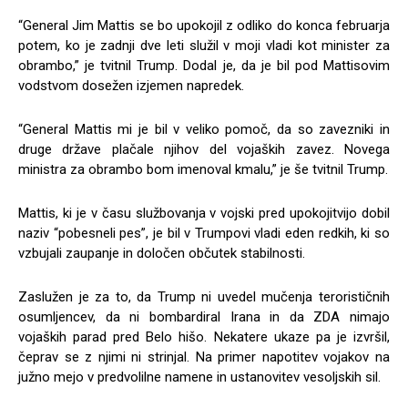
“General Jim Mattis se bo upokojil z odliko do konca februarja
potem, ko je zadnji dve leti služil v moji vladi kot minister za
obrambo,” je tvitnil Trump. Dodal je, da je bil pod Mattisovim
vodstvom dosežen izjemen napredek.
“General Mattis mi je bil v veliko pomoč, da so zavezniki in
druge države plačale njihov del vojaških zavez. Novega
ministra za obrambo bom imenoval kmalu,” je še tvitnil Trump.
Mattis, ki je v času službovanja v vojski pred upokojitvijo dobil
naziv “pobesneli pes”, je bil v Trumpovi vladi eden redkih, ki so
vzbujali zaupanje in določen občutek stabilnosti.
Zaslužen je za to, da Trump ni uvedel mučenja terorističnih
osumljencev, da ni bombardiral Irana in da ZDA nimajo
vojaških parad pred Belo hišo. Nekatere ukaze pa je izvršil,
čeprav se z njimi ni strinjal. Na primer napotitev vojakov na
južno mejo v predvolilne namene in ustanovitev vesoljskih sil.