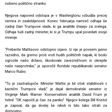
nobeno politično stranko.
Njegova napoved odstopa je v Washingtonu vzbudila precej
nemira in zaskrbljenosti. Konec februarja namreč odhaja še
zadnji član Trumpove vlade, ki ga analitiki štejejo za zrelega.
Odhaja tudi zadnji minister, ki si je Trumpu upal povedati svoje
mnenje.
“Preberite Mattisovo odstopno izjavo. Iz nje je povsem jasno
razvidno, da gremo proti vrsti hudih političnih napak, ki bodo
ogrozile našo državo, škodovale zavezništvom in okrepile
naše nasprotnike,” je sporočil floridski republikanski senator
Marco Rubio.
“To je zastrašujoče. Minister Mattis je bil otok stabilnosti v
kaotični Trumpovi vladi,” je dejal demokratski senator iz
Virginije Mark Warner. Konservativni analitik David Frum je
tvitnil: “OK napočil je čas za paniko”. Njegov kolega Bill Kristol
je zapisal, da ga doslej še nikoli ni bilo tako strah za
domovino.