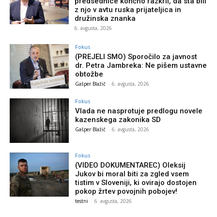
predsednice končno razkril, da sta bili
z njo v avtu ruska prijateljica in
družinska znanka
6. avgusta, 2026
Fokus
(PREJELI SMO) Sporočilo za javnost
dr. Petra Jambreka: Ne pišem ustavne
obtožbe
Gašper Blažič
-
6. avgusta, 2026
Fokus
Vlada ne nasprotuje predlogu novele
kazenskega zakonika SD
Gašper Blažič
-
6. avgusta, 2026
Fokus
(VIDEO DOKUMENTAREC) Oleksij
Jukov bi moral biti za zgled vsem
tistim v Sloveniji, ki ovirajo dostojen
pokop žrtev povojnih pobojev!
testni
-
6. avgusta, 2026