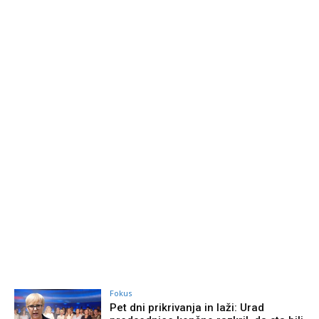
Fokus
Pet dni prikrivanja in laži: Urad