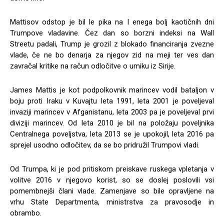
Mattisov odstop je bil le pika na I enega bolj kaotičnih dni
Trumpove vladavine. Čez dan so borzni indeksi na Wall
Streetu padali, Trump je grozil z blokado financiranja zvezne
vlade, če ne bo denarja za njegov zid na meji ter ves dan
zavračal kritike na račun odločitve o umiku iz Sirije.
James Mattis je kot podpolkovnik marincev vodil bataljon v
boju proti Iraku v Kuvajtu leta 1991, leta 2001 je poveljeval
invaziji marincev v Afganistanu, leta 2003 pa je poveljeval prvi
diviziji marincev. Od leta 2010 je bil na položaju poveljnika
Centralnega poveljstva, leta 2013 se je upokojil, leta 2016 pa
sprejel usodno odločitev, da se bo pridružil Trumpovi vladi.
Od Trumpa, ki je pod pritiskom preiskave ruskega vpletanja v
volitve 2016 v njegovo korist, so se doslej poslovili vsi
pomembnejši člani vlade. Zamenjave so bile opravljene na
vrhu State Departmenta, ministrstva za pravosodje in
obrambo.