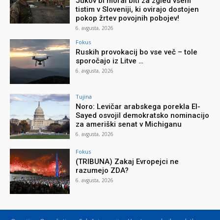
Jukov bi moral biti za zgled vsem
tistim v Sloveniji, ki ovirajo dostojen
pokop žrtev povojnih pobojev!
6. avgusta, 2026
Fokus
Ruskih provokacij bo vse več – tole
sporočajo iz Litve …
6. avgusta, 2026
Tujina
Noro: Levičar arabskega porekla El-
Sayed osvojil demokratsko nominacijo
za ameriški senat v Michiganu
6. avgusta, 2026
Fokus
(TRIBUNA) Zakaj Evropejci ne
razumejo ZDA?
6. avgusta, 2026