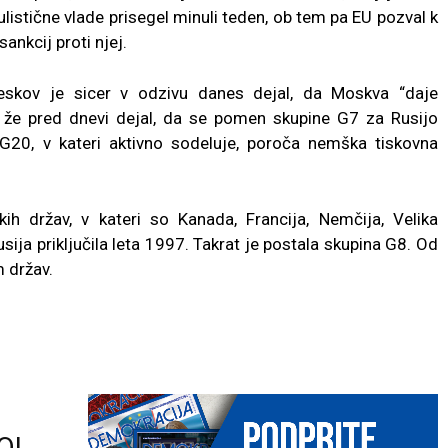
ulistične vlade prisegel minuli teden, ob tem pa EU pozval k
nkcij proti njej.
Peskov je sicer v odzivu danes dejal, da Moskva “daje
 že pred dnevi dejal, da se pomen skupine G7 za Rusijo
20, v kateri aktivno sodeluje, poroča nemška tiskovna
skih držav, v kateri so Kanada, Francija, Nemčija, Velika
Rusija priključila leta 1997. Takrat je postala skupina G8. Od
 držav.
O!