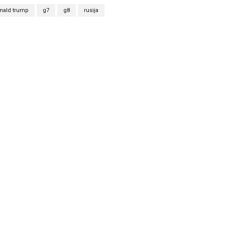
nald trump
g7
g8
rusija