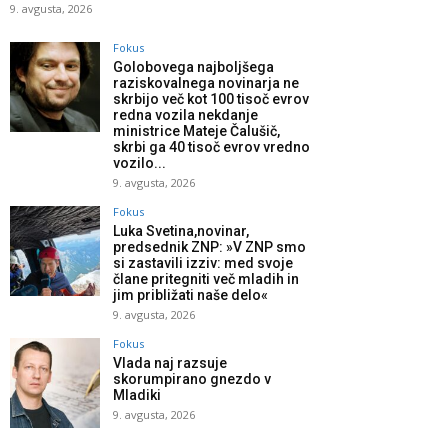
9. avgusta, 2026
Fokus
Golobovega najboljšega
raziskovalnega novinarja ne
skrbijo več kot 100 tisoč evrov
redna vozila nekdanje
ministrice Mateje Čalušič,
skrbi ga 40 tisoč evrov vredno
vozilo...
9. avgusta, 2026
Fokus
Luka Svetina,novinar,
predsednik ZNP: »V ZNP smo
si zastavili izziv: med svoje
člane pritegniti več mladih in
jim približati naše delo«
9. avgusta, 2026
Fokus
Vlada naj razsuje
skorumpirano gnezdo v
Mladiki
9. avgusta, 2026