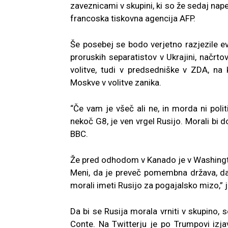
zaveznicami v skupini, ki so že sedaj nape
francoska tiskovna agencija AFP.
Še posebej se bodo verjetno razjezile ev
proruskih separatistov v Ukrajini, načrt
volitve, tudi v predsedniške v ZDA, na
Moskve v volitve zanika.
“Če vam je všeč ali ne, in morda ni polit
nekoč G8, je ven vrgel Rusijo. Morali bi do
BBC.
Že pred odhodom v Kanado je v Washington
Meni, da je preveč pomembna država, da bi 
morali imeti Rusijo za pogajalsko mizo,” j
Da bi se Rusija morala vrniti v skupino, 
Conte. Na Twitterju je po Trumpovi izjavi