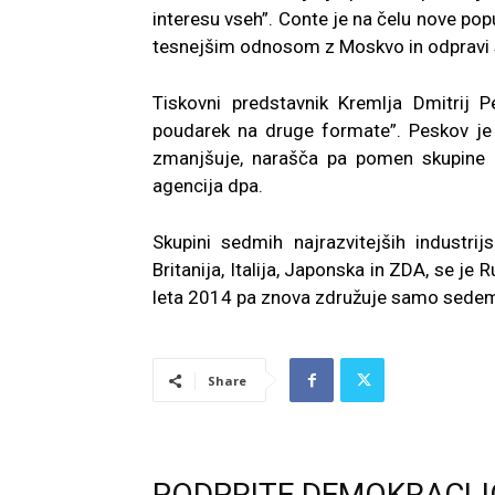
interesu vseh”. Conte je na čelu nove pop
tesnejšim odnosom z Moskvo in odpravi sa
Tiskovni predstavnik Kremlja Dmitrij 
poudarek na druge formate”. Peskov je
zmanjšuje, narašča pa pomen skupine G
agencija dpa.
Skupini sedmih najrazvitejših industrij
Britanija, Italija, Japonska in ZDA, se je 
leta 2014 pa znova združuje samo sedem
Share
PODPRITE DEMOKRACIJ