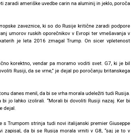
ti zaradi ameriške uvedbe carin na aluminij in jeklo, poroča
ropske zaveznice, ki so do Rusije kritične zaradi podpore
ovanj umorov ruskih oporečnikov v Evropi ter vmešavanja v
 katerih je leta 2016 zmagal Trump. On sicer vpletenost
ično korektno, vendar pa moramo voditi svet. G7, ki je bil
voliti Rusiji, da se vrne,” je dejal po poročanju britanskega
u danes menil, da bi se vrha morala udeležiti tudi Rusija.
jo lahko izolirali. “Morali bi dovoliti Rusiji nazaj. Ker bi
e dejal.
se s Trumpom strinja tudi novi italijanski premier Giuseppe
 zapisal, da bi se Rusija morala vrniti v G8, “saj je to v