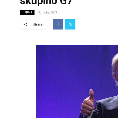
skupino G7
8. junija, 2018
TUJINA
Share