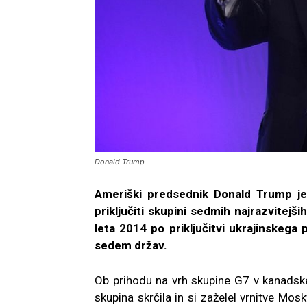
Donald Trump
Ameriški predsednik Donald Trump je 
priključiti skupini sedmih najrazvitejši
leta 2014 po priključitvi ukrajinskega
sedem držav.
Ob prihodu na vrh skupine G7 v kanadsk
skupina skrčila in si zaželel vrnitve Mo