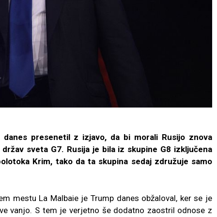
danes presenetil z izjavo, da bi morali Rusijo znova
h držav sveta G7. Rusija je bila iz skupine G8 izključena
 polotoka Krim, tako da ta skupina sedaj združuje samo
em mestu La Malbaie je Trump danes obžaloval, ker se je
skve vanjo. S tem je verjetno še dodatno zaostril odnose z