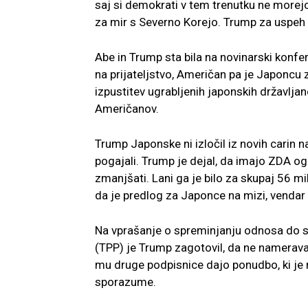
saj si demokrati v tem trenutku ne morejo
za mir s Severno Korejo. Trump za uspe
Abe in Trump sta bila na novinarski konfe
na prijateljstvo, Američan pa je Japoncu 
izpustitev ugrabljenih japonskih državljan
Američanov.
Trump Japonske ni izločil iz novih carin na
pogajali. Trump je dejal, da imajo ZDA og
zmanjšati. Lani ga je bilo za skupaj 56 mi
da je predlog za Japonce na mizi, vendar 
Na vprašanje o spreminjanju odnosa do 
(TPP) je Trump zagotovil, da ne namerav
mu druge podpisnice dajo ponudbo, ki je n
sporazume.