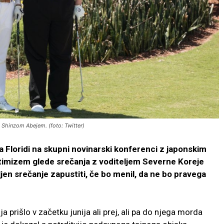
Shinzom Abejem. (foto: Twitter)
 Floridi na skupni novinarski konferenci z japonskim
imizem glede srečanja z voditeljem Severne Koreje
ljen srečanje zapustiti, če bo menil, da ne bo pravega
a prišlo v začetku junija ali prej, ali pa do njega morda