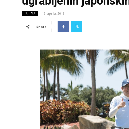
ugrabljenih japonski
19. aprila, 2018
TUJINA
Share