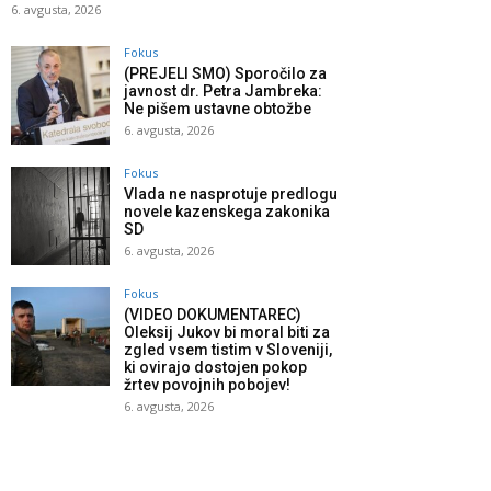
6. avgusta, 2026
Fokus
(PREJELI SMO) Sporočilo za
javnost dr. Petra Jambreka:
Ne pišem ustavne obtožbe
6. avgusta, 2026
Fokus
Vlada ne nasprotuje predlogu
novele kazenskega zakonika
SD
6. avgusta, 2026
Fokus
(VIDEO DOKUMENTAREC)
Oleksij Jukov bi moral biti za
zgled vsem tistim v Sloveniji,
ki ovirajo dostojen pokop
žrtev povojnih pobojev!
6. avgusta, 2026