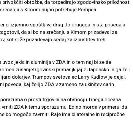
 privoščiti obtožbe, da torpedirajo zgodovinsko priložnost
h srečanja s Kimom nujno potrebuje Pompea.
renci izjemno spoštljiva drug do drugega in sta prisegala
zagotovil, da si bo na srečanju s Kimom prizadeval za
ov, kot si že prizadevajo sedaj za izpustitev treh
 uvoz jekla in aluminija v ZDA in o tem naj bi se še
romen zunanjetrgovinski primanjkljaj z Japonsko in ga želi
lijard dolarjev. Trumpov svetovalec Larry Kudlow je dejal,
ni povedal kaj želijo ZDA v zameno za ukinitev carin.
sporazuma o prosti trgovini na območju Tihega oceana
a vrniti ZDA k temu sporazumu. Edino morda v primeru, da
e bo mogoče zavrniti. Raje ima bilateralne in recipročne