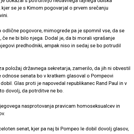
, je dokazal s potrditvijo nedavnega tajnega obiska
 kjer se je s Kimom pogovarjal o prvem srečanju
ini.
o odlične pogovore, mimogrede pa je spomnil vse, da se
 če ne bi bilo njega. Dodal je, da bi morali vprašanje
jegovi predhodniki, ampak niso in sedaj se bo potrudil
a položaj državnega sekretarja, zamerilo, da jih ni obvestil
e odnose senata bo v kratkem glasoval o Pompeovi
obil. Glas proti je napovedal republikanec Rand Paul in v
o dovolj, da potrditve ne bo.
njegovega nasprotovanja pravicam homoseksualcev in
ov.
loten senat, kjer pa naj bi Pompeo le dobil dovolj glasov,