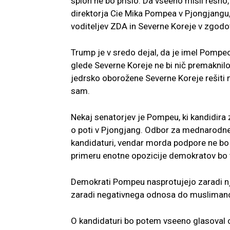
sploh ne bo prišlo. Da vseeno misli resno
direktorja Cie Mika Pompea v Pjongjangu,
voditeljev ZDA in Severne Koreje v zgodov
Trump je v sredo dejal, da je imel Pompe
glede Severne Koreje ne bi nič premaknilo,
jedrsko oborožene Severne Koreje rešiti n
sam.
Nekaj senatorjev je Pompeu, ki kandidira z
o poti v Pjongjang. Odbor za mednarodn
kandidaturi, vendar morda podpore ne bo d
primeru enotne opozicije demokratov bo t
Demokrati Pompeu nasprotujejo zaradi 
zaradi negativnega odnosa do musliman
O kandidaturi bo potem vseeno glasoval ce