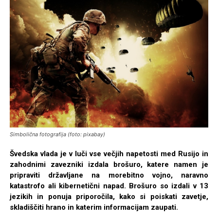
Simbolična fotografija (foto: pixabay)
Švedska vlada je v luči vse večjih napetosti med Rusijo in
zahodnimi zavezniki izdala brošuro, katere namen je
pripraviti državljane na morebitno vojno, naravno
katastrofo ali kibernetični napad. Brošuro so izdali v 13
jezikih in ponuja priporočila, kako si poiskati zavetje,
skladiščiti hrano in katerim informacijam zaupati.