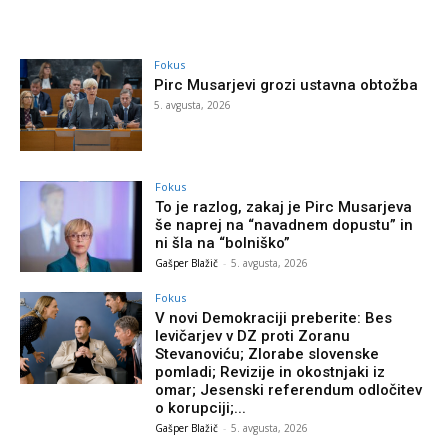
Fokus
Pirc Musarjevi grozi ustavna obtožba
5. avgusta, 2026
Fokus
To je razlog, zakaj je Pirc Musarjeva
še naprej na “navadnem dopustu” in
ni šla na “bolniško”
Gašper Blažič
-
5. avgusta, 2026
Fokus
V novi Demokraciji preberite: Bes
levičarjev v DZ proti Zoranu
Stevanoviću; Zlorabe slovenske
pomladi; Revizije in okostnjaki iz
omar; Jesenski referendum odločitev
o korupciji;...
Gašper Blažič
-
5. avgusta, 2026