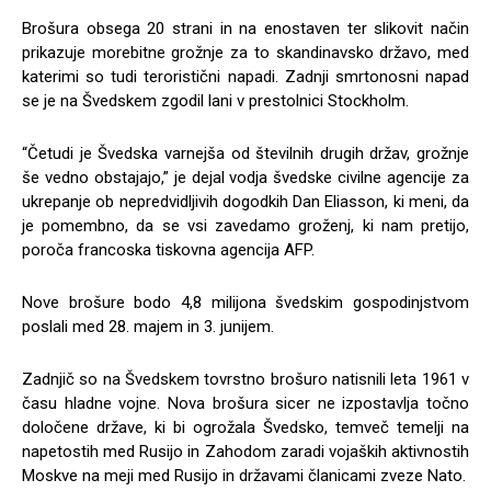
Brošura obsega 20 strani in na enostaven ter slikovit način
prikazuje morebitne grožnje za to skandinavsko državo, med
katerimi so tudi teroristični napadi. Zadnji smrtonosni napad
se je na Švedskem zgodil lani v prestolnici Stockholm.
“Četudi je Švedska varnejša od številnih drugih držav, grožnje
še vedno obstajajo,” je dejal vodja švedske civilne agencije za
ukrepanje ob nepredvidljivih dogodkih Dan Eliasson, ki meni, da
je pomembno, da se vsi zavedamo groženj, ki nam pretijo,
poroča francoska tiskovna agencija AFP.
Nove brošure bodo 4,8 milijona švedskim gospodinjstvom
poslali med 28. majem in 3. junijem.
Zadnjič so na Švedskem tovrstno brošuro natisnili leta 1961 v
času hladne vojne. Nova brošura sicer ne izpostavlja točno
določene države, ki bi ogrožala Švedsko, temveč temelji na
napetostih med Rusijo in Zahodom zaradi vojaških aktivnostih
Moskve na meji med Rusijo in državami članicami zveze Nato.