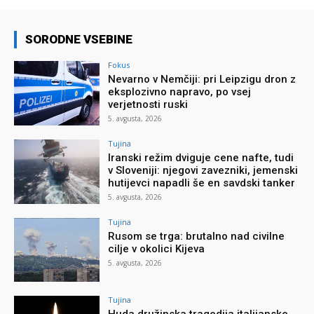
SORODNE VSEBINE
Fokus
Nevarno v Nemčiji: pri Leipzigu dron z
eksplozivno napravo, po vsej
verjetnosti ruski
5. avgusta, 2026
Tujina
Iranski režim dviguje cene nafte, tudi
v Sloveniji: njegovi zavezniki, jemenski
hutijevci napadli še en savdski tanker
5. avgusta, 2026
Tujina
Rusom se trga: brutalno nad civilne
cilje v okolici Kijeva
5. avgusta, 2026
Tujina