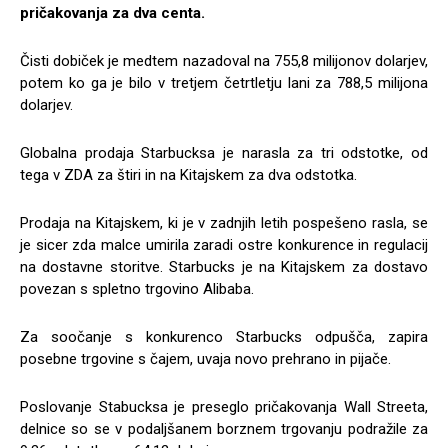
pričakovanja za dva centa.
Čisti dobiček je medtem nazadoval na 755,8 milijonov dolarjev,
potem ko ga je bilo v tretjem četrtletju lani za 788,5 milijona
dolarjev.
Globalna prodaja Starbucksa je narasla za tri odstotke, od
tega v ZDA za štiri in na Kitajskem za dva odstotka.
Prodaja na Kitajskem, ki je v zadnjih letih pospešeno rasla, se
je sicer zda malce umirila zaradi ostre konkurence in regulacij
na dostavne storitve. Starbucks je na Kitajskem za dostavo
povezan s spletno trgovino Alibaba.
Za soočanje s konkurenco Starbucks odpušča, zapira
posebne trgovine s čajem, uvaja novo prehrano in pijače.
Poslovanje Stabucksa je preseglo pričakovanja Wall Streeta,
delnice so se v podaljšanem borznem trgovanju podražile za