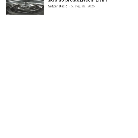
skrb do prostoživečih živali
Gašper Blažič
-
5. avgusta, 2026