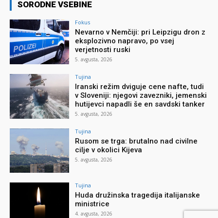
SORODNE VSEBINE
Fokus
Nevarno v Nemčiji: pri Leipzigu dron z
eksplozivno napravo, po vsej
verjetnosti ruski
5. avgusta, 2026
Tujina
Iranski režim dviguje cene nafte, tudi
v Sloveniji: njegovi zavezniki, jemenski
hutijevci napadli še en savdski tanker
5. avgusta, 2026
Tujina
Rusom se trga: brutalno nad civilne
cilje v okolici Kijeva
5. avgusta, 2026
Tujina
Huda družinska tragedija italijanske
ministrice
4. avgusta, 2026