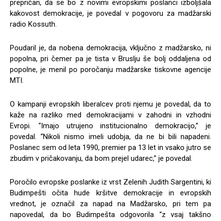
prepričan, da se bo z novimi evropskimi poslanci izboljšala
kakovost demokracije, je povedal v pogovoru za madžarski
radio Kossuth.
Poudaril je, da nobena demokracija, vključno z madžarsko, ni
popolna, pri čemer pa je tista v Bruslju še bolj oddaljena od
popolne, je menil po poročanju madžarske tiskovne agencije
MTI.
O kampanji evropskih liberalcev proti njemu je povedal, da to
kaže na razliko med demokracijami v zahodni in vzhodni
Evropi. “Imajo utrujeno institucionalno demokracijo,” je
povedal. “Nikoli nismo imeli udobja, da ne bi bili napadeni.
Poslanec sem od leta 1990, premier pa 13 let in vsako jutro se
zbudim v pričakovanju, da bom prejel udarec,” je povedal.
Poročilo evropske poslanke iz vrst Zelenih Judith Sargentini, ki
Budimpešti očita hude kršitve demokracije in evropskih
vrednot, je označil za napad na Madžarsko, pri tem pa
napovedal, da bo Budimpešta odgovorila “z vsaj takšno