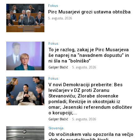
Fokus
Pirc Musarjevi grozi ustavna obtožba
5. avgusta, 2026
Fokus
To je razlog, zakaj je Pirc Musarjeva
še naprej na “navadnem dopustu” in
ni šla na “bolniško”
Gašper Blažič
-
5. avgusta, 2026
Fokus
V novi Demokraciji preberite: Bes
levičarjev v DZ proti Zoranu
Stevanoviću; Zlorabe slovenske
pomladi; Revizije in okostnjaki iz
omar; Jesenski referendum odločitev
o korupciji;...
Gašper Blažič
-
5. avgusta, 2026
Slovenija
Ob vročinskem valu opozorila na večjo