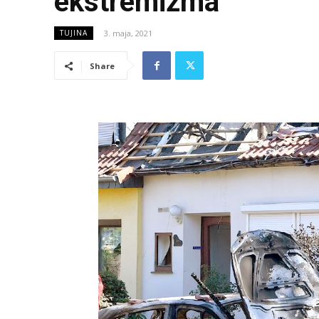
ekstremizma
3. maja, 2021
TUJINA
Share