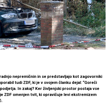
radnjo nepremičnin in se predstavljajo kot zagovorniki
orabil tudi ZDF, ki je v svojem članku dejal: “Goreči
podjetja. In zakaj? Ker življenjski prostor postaja vse
ah je ZDF omenjen tvit, ki opravičuje levi ekstremizem
č.