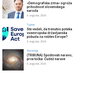
»Demografska zima« ogroža
prihodnost slovenskega
naroda
6. avgusta, 2026
Tujina
Ste vedeli, da trenutno poteka
vseevropska državljanska
pobuda za rešitev Evrope?
6. avgusta, 2026
Slovenija
(TRIBUNA) Spoštovati naravo;
prva točka: Čudež narave
6. avgusta, 2026