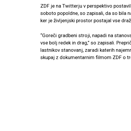
ZDF je na Twitterju v perspektivo postavil n
soboto popoldne, so zapisali, da so bila n
ker je življenjski prostor postajal vse draž
“Goreči gradbeni stroji, napadi na stanova
vse bolj redek in drag,” so zapisali. Pre
lastnikov stanovanj, zaradi katerih najem
skupaj z dokumentarnim filmom ZDF o trg