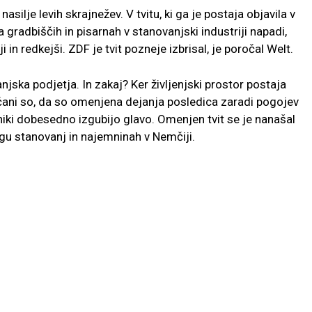
asilje levih skrajnežev. V tvitu, ki ga je postaja objavila v
a gradbiščih in pisarnah v stanovanjski industriji napadi,
ji in redkejši. ZDF je tvit pozneje izbrisal, je poročal Welt.
njska podjetja. In zakaj? Ker življenjski prostor postaja
pričani so, da so omenjena dejanja posledica zaradi pogojev
niki dobesedno izgubijo glavo. Omenjen tvit se je nanašal
u stanovanj in najemninah v Nemčiji.