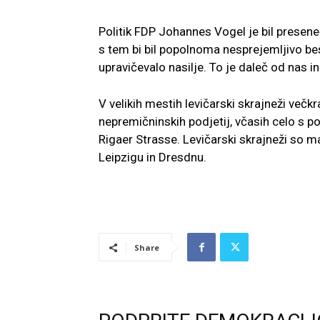
Politik FDP Johannes Vogel je bil preseneč
s tem bi bil popolnoma nesprejemljivo bes
upravičevalo nasilje. To je daleč od nas in
V velikih mestih levičarski skrajneži več
nepremičninskih podjetij, včasih celo s p
Rigaer Strasse. Levičarski skrajneži so 
Leipzigu in Dresdnu.
Share