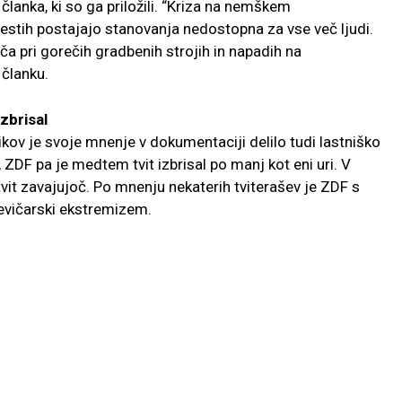
z članka, ki so ga priložili. “Kriza na nemškem
mestih postajajo stanovanja nedostopna za vse več ljudi.
šča pri gorečih gradbenih strojih in napadih na
 članku.
izbrisal
kov je svoje mnenje v dokumentaciji delilo tudi lastniško
ZDF pa je medtem tvit izbrisal po manj kot eni uri. V
 tvit zavajujoč. Po mnenju nekaterih tviterašev je ZDF s
evičarski ekstremizem.