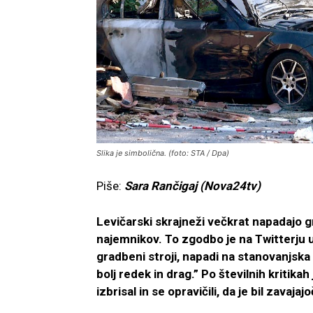
Slika je simbolična. (foto: STA / Dpa)
Piše:
Sara Rančigaj (Nova24tv)
Levičarski skrajneži večkrat napadajo g
najemnikov. To zgodbo je na Twitterju up
gradbeni stroji, napadi na stanovanjska 
bolj redek in drag.” Po številnih kritik
izbrisal in se opravičili, da je bil zavajajo