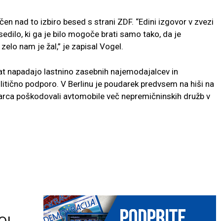
en nad to izbiro besed s strani ZDF. “Edini izgovor v zvezi
edilo, ki ga je bilo mogoče brati samo tako, da je
 zelo nam je žal,” je zapisal Vogel.
krat napadajo lastnino zasebnih najemodajalcev in
olitično podporo. V Berlinu je poudarek predvsem na hiši na
marca poškodovali avtomobile več nepremičninskih družb v