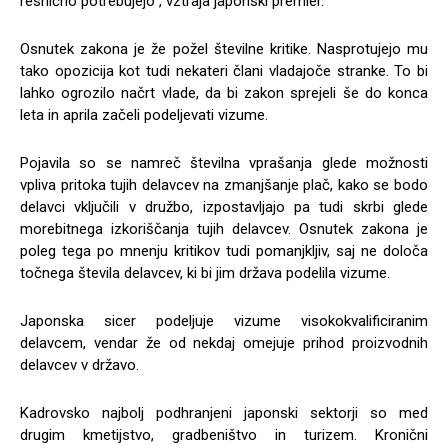
resnično potrebujejo”, vztraja japonski premier.
Osnutek zakona je že požel številne kritike. Nasprotujejo mu
tako opozicija kot tudi nekateri člani vladajoče stranke. To bi
lahko ogrozilo načrt vlade, da bi zakon sprejeli še do konca
leta in aprila začeli podeljevati vizume.
Pojavila so se namreč številna vprašanja glede možnosti
vpliva pritoka tujih delavcev na zmanjšanje plač, kako se bodo
delavci vključili v družbo, izpostavljajo pa tudi skrbi glede
morebitnega izkoriščanja tujih delavcev. Osnutek zakona je
poleg tega po mnenju kritikov tudi pomanjkljiv, saj ne določa
točnega števila delavcev, ki bi jim država podelila vizume.
Japonska sicer podeljuje vizume visokokvalificiranim
delavcem, vendar že od nekdaj omejuje prihod proizvodnih
delavcev v državo.
Kadrovsko najbolj podhranjeni japonski sektorji so med
drugim kmetijstvo, gradbeništvo in turizem. Kronični