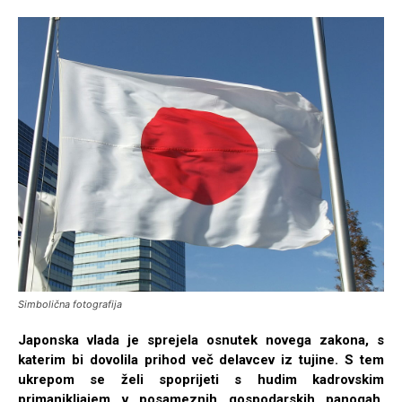
Simbolična fotografija
Japonska vlada je sprejela osnutek novega zakona, s
katerim bi dovolila prihod več delavcev iz tujine. S tem
ukrepom se želi spoprijeti s hudim kadrovskim
primanjkljajem v posameznih gospodarskih panogah.