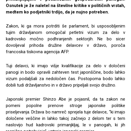
Osnutek je že naletel na številne kritike v političnih vrstah,
medtem ko podjetniki trdijo, da je nujno potreben.
Zakon, ki ga mora potrditi še parlament, bi usposobljenim
tujim državljanom omogočal petletni vizum za delo v
kadrovsko močno podhranjenih sektorjih. Ne bo sicer
dovoljeval prihoda družine delavcev v državo, poroča
francoska tiskovna agencija AFP.
Tuji delavci, ki imajo višje kvalifikacije za delo v določeni
panogi in bodo opravili zahteven test japonščine, bodo lahko
vizum podaljšali za nedoločen čas. Postopoma bodo lahko
dobili tudi državljanstvo in v državo pripeljali svojo družino.
Japonski premier Shinzo Abe je pojasnil, da ta zakon ne
pomeni popolne prenove stroge japonske politike
priseljevanja. Država bo namreč sprejela tuje delavce, “ki imajo
določene veščine in lahko takoj začnejo z delom ter s tem
naslovijo hud kadrovski primanjkljaj, le v panogah, ki jih