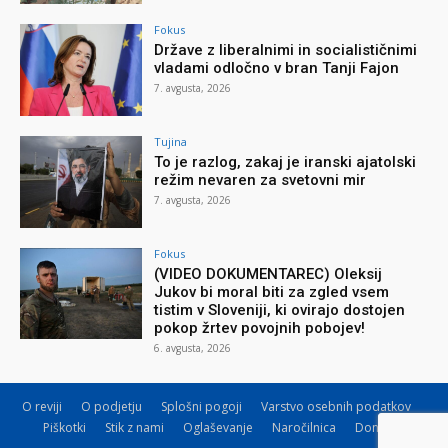
Fokus
Države z liberalnimi in socialističnimi
vladami odločno v bran Tanji Fajon
7. avgusta, 2026
Tujina
To je razlog, zakaj je iranski ajatolski
režim nevaren za svetovni mir
7. avgusta, 2026
Fokus
(VIDEO DOKUMENTAREC) Oleksij
Jukov bi moral biti za zgled vsem
tistim v Sloveniji, ki ovirajo dostojen
pokop žrtev povojnih pobojev!
6. avgusta, 2026
O reviji
O podjetju
Splošni pogoji
Varstvo osebnih podatkov
Piškotki
Stik z nami
Oglaševanje
Naročilnica
Donacije