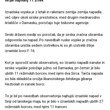
terjal najmanj 11 žrtev.
Izraelska vojska je z letali in raketami zemlja-zemlja napadla
več ciljev okoli sirske prestolnice, med drugim mednarodno
letališče v Damasku, poročajo tuje tiskovne agencije.
Sirski državni mediji so poročali, da je sirska zračna obramba
odgovorila na napad. Po navedbah ruske vojske je zračna
obramba uničila sedem izstrelkov, ki so jih izstrelili štirje
izraelski lovci F-16.
Kot je sporočil sirski observatorij, so Izraelci napadli iranske in
sirske vojaške položaje južno od Damaska, pri čemer je bilo
ubitih 11 režimskih borcev, med njimi dva Sirca. Tarča napada
so bila skladišča orožja libanonskega šiitskega gibanja
Hezbolah in iranski borci.
To je bil po navedbah observatorija najhujši izraelski napad v
Siriji od lanskega maja, ko je bilo v izraelskih napadih ubitih 27
režimskih borcev, med njimi 11 Irancev.