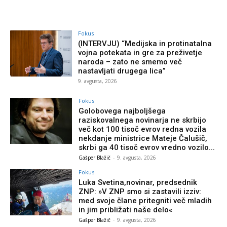
Fokus
(INTERVJU) “Medijska in protinatalna
vojna potekata in gre za preživetje
naroda – zato ne smemo več
nastavljati drugega lica”
9. avgusta, 2026
Fokus
Golobovega najboljšega
raziskovalnega novinarja ne skrbijo
več kot 100 tisoč evrov redna vozila
nekdanje ministrice Mateje Čalušič,
skrbi ga 40 tisoč evrov vredno vozilo...
Gašper Blažič
-
9. avgusta, 2026
Fokus
Luka Svetina,novinar, predsednik
ZNP: »V ZNP smo si zastavili izziv:
med svoje člane pritegniti več mladih
in jim približati naše delo«
Gašper Blažič
-
9. avgusta, 2026