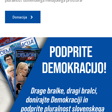
pluralnost slovenskega medijskega prostora!
Donacija