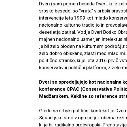
Dveri (sam pomen besede Dveri, ki je zelo
srbsko besedo, so “vrata” v srbski pravosla
intervencije leta 1999 kot mlado konservat
nacionalno kulturno tradicijo in pravoslav
desetletja zatiral. Vodja Dveri Boško Obr
majhen nacionalno usmerjen intelektualni k
je bil zelo ploden na kulturnem področju: za
zelo dobro obiskane, zlasti med mladimi. 
politično stranko, ki je leta 2016 prvič vs
konservativni politični platformi, z zel
Dveri se opredeljujejo kot nacionalna ko
konference CPAC (Conservative Politica
Madžarskem. Kakšne so reference str
Glede na srbski politični kontekst je Dveri n
Situacijsko smo v opoziciji z obema rež
ki je bil radikalno proevropski. Predstavlj