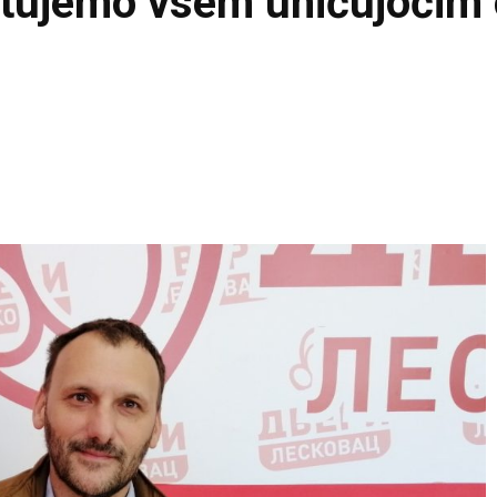
otujemo vsem uničujočim