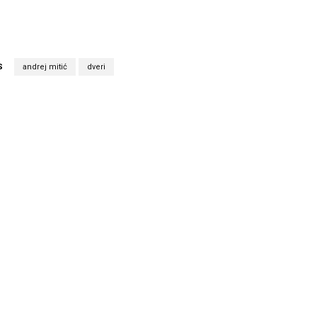
S
andrej mitić
dveri