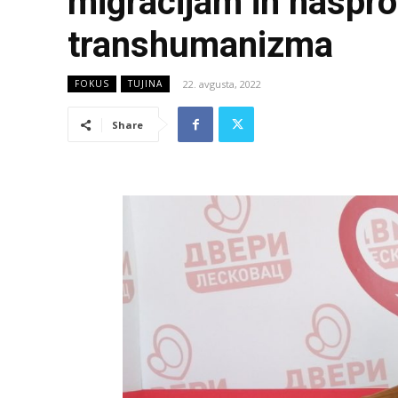
migracijam in naspr
transhumanizma
22. avgusta, 2022
FOKUS
TUJINA
Share