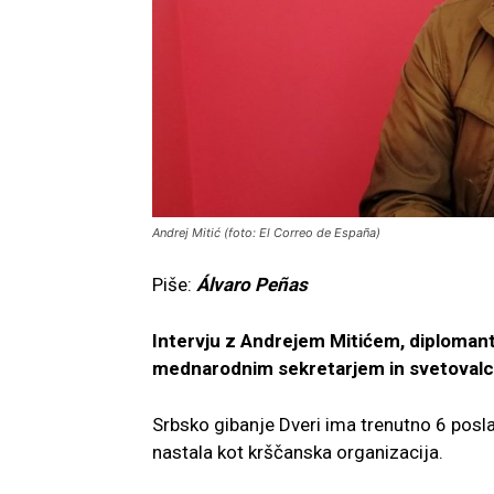
Andrej Mitić (foto: El Correo de España)
Piše:
Álvaro Peñas
Intervju z Andrejem Mitićem, diplomant
mednarodnim sekretarjem in svetovalc
Srbsko gibanje Dveri ima trenutno 6 posl
nastala kot krščanska organizacija.