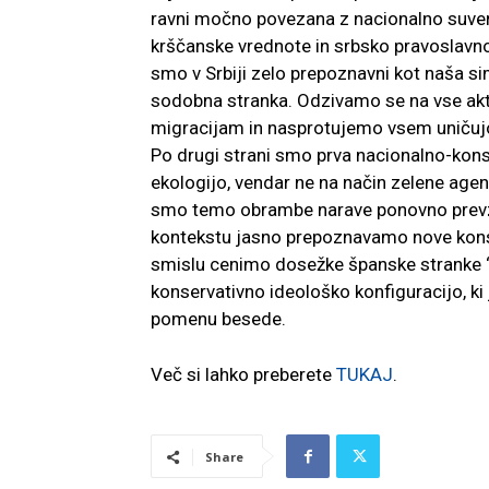
ravni močno povezana z nacionalno suver
krščanske vrednote in srbsko pravoslavn
smo v Srbiji zelo prepoznavni kot naša si
sodobna stranka. Odzivamo se na vse aktu
migracijam in nasprotujemo vsem uničuj
Po drugi strani smo prva nacionalno-konser
ekologijo, vendar ne na način zelene agen
smo temo obrambe narave ponovno prevzeli i
kontekstu jasno prepoznavamo nove konse
smislu cenimo dosežke španske stranke 
konservativno ideološko konfiguracijo, ki
pomenu besede.
Več si lahko preberete
TUKAJ
.
Share