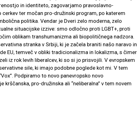
enostjo in identiteto, zagovarjamo pravoslavno-
o cerkev ter močan pro-družinski program, po katerem
mbolična politika. Vendar je Dveri zelo moderna, zelo
alne situacijske izzive: smo odločno proti LGBT+, proti
očim oblikam transhumanizma ali biopolitičnega nadzora.
vativna stranka v Srbiji, ki je začela braniti našo naravo in
de EU, temveč v obliki tradicionalizma in lokalizma, s čimer
z rok levih liberalcev, ki so si jo prisvojili. V evropskem
rvativne sile, ki imajo podobne poglede kot mi. V tem
“Vox”. Podpiramo to novo panevropsko novo
 je krščanska, pro-družinska ali “neliberalna” v tem novem