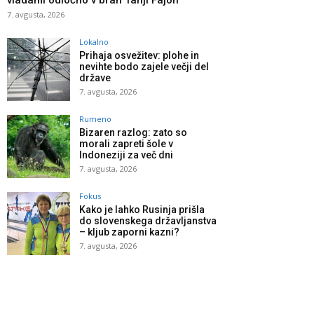
vladami odločno v bran Tanji Fajon
7. avgusta, 2026
Lokalno
Prihaja osvežitev: plohe in
nevihte bodo zajele večji del
države
7. avgusta, 2026
Rumeno
Bizaren razlog: zato so
morali zapreti šole v
Indoneziji za več dni
7. avgusta, 2026
Fokus
Kako je lahko Rusinja prišla
do slovenskega državljanstva
– kljub zaporni kazni?
7. avgusta, 2026