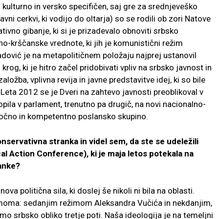
 kulturno in versko specifičen, saj gre za srednjeveško
vni cerkvi, ki vodijo do oltarja) so se rodili ob zori Natove
ivno gibanje, ki si je prizadevalo obnoviti srbsko
no-krščanske vrednote, ki jih je komunistični režim
adović je na metapolitičnem položaju najprej ustanovil
rog, ki je hitro začel pridobivati vpliv na srbsko javnost in
ložba, vplivna revija in javne predstavitve idej, ki so bile
Leta 2012 se je Dveri na zahtevo javnosti preoblikoval v
topila v parlament, trenutno pa drugič, na novi nacionalno-
o močno in kompetentno poslansko skupino.
nservativna stranka in videl sem, da ste se udeležili
l Action Conference), ki je maja letos potekala na
anke?
ova politična sila, ki doslej še nikoli ni bila na oblasti.
imoma: sedanjim režimom Aleksandra Vučića in nekdanjim,
amo srbsko obliko tretje poti. Naša ideologija je na temeljni