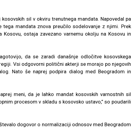
 kosovskih sil v okviru trenutnega mandata. Napovedal pa
 tega mandata znova preučilo sodelovanje z njimi. Prek
 na Kosovu, ostaja zavezano varnemu okolju na Kosovu in
zagotovijo, da se zaradi današnje odločitve kosovskega
egiji. Vsi odgovorni politični akterji se morajo po njegovih
ialog. Nato še naprej podpira dialog med Beogradom in
aprej meni, da je lahko mandat kosovskih varnostnih sil
opnim procesom v skladu s kosovsko ustavo,” so poudarili
poštevalo dogovor o normalizaciji odnosov med Beogradom