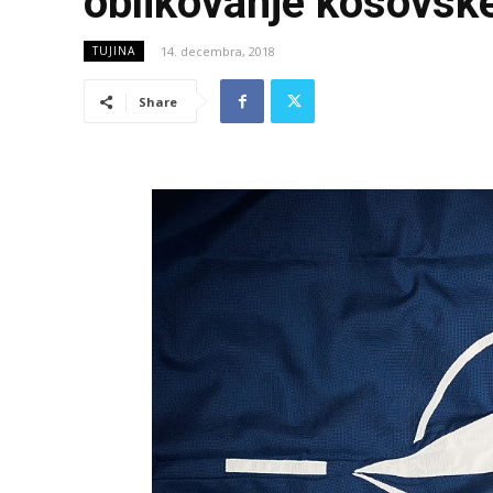
oblikovanje kosovsk
14. decembra, 2018
TUJINA
Share