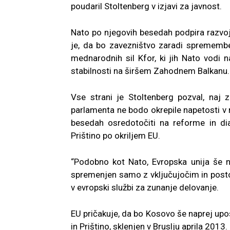
poudaril Stoltenberg v izjavi za javnost.
Nato po njegovih besedah podpira razvoj
je, da bo zavezništvo zaradi spremembe
mednarodnih sil Kfor, ki jih Nato vodi
stabilnosti na širšem Zahodnem Balkanu.
Vse strani je Stoltenberg pozval, naj 
parlamenta ne bodo okrepile napetosti v r
besedah osredotočiti na reforme in d
Prištino po okriljem EU.
“Podobno kot Nato, Evropska unija še n
spremenjen samo z vključujočim in post
v evropski službi za zunanje delovanje.
EU pričakuje, da bo Kosovo še naprej u
in Prištino, sklenjen v Bruslju aprila 2013.