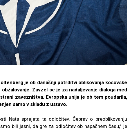
ltenberg je ob današnji potrditvi oblikovanja kosovske
 obžalovanje. Zavzel se je za nadaljevanje dialoga med
 strani zavezništva. Evropska unija je ob tem poudarila,
enjen samo v skladu z ustavo.
osti Nata sprejeta ta odločitev. Čeprav o preoblikovanju
smo bili jasni, da gre za odločitev ob napačnem času,” je