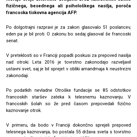
fizičnega, besednega ali psihološkega nasilja, poroča
francoska tiskovna agencija AFP.
Po dolgotrajni razpravi je za zakon glasovalo 51 poslancev,
eden pa je bil proti. O zakonu bo sedaj glasoval še francoski
senat.
V preteklosti so v Franciji popadli poskusi za prepoved nasilja
nad otroki. Leta 2016 je tovrstno zakonodajo razveljavil
ustavni svet, saj je bil sprejet v obliki amandmaja k neustrezni
zakonodaji.
Po podatkih nevladne Otroške fundacije se 85 odstotkov
francoskih staršev zateka k telesnemu kaznovanju. V
francoskih šolah so že pred časom prepovedali fizično
kaznovanje otrok.
V primeru, da bodo v Franciji dokončno sprejeli prepoved
telesnega kaznovanja, bo postala 55 država sveta s tovrstno