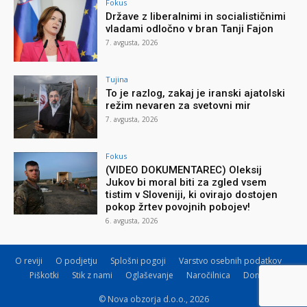
Fokus
Države z liberalnimi in socialističnimi
vladami odločno v bran Tanji Fajon
7. avgusta, 2026
Tujina
To je razlog, zakaj je iranski ajatolski
režim nevaren za svetovni mir
7. avgusta, 2026
Fokus
(VIDEO DOKUMENTAREC) Oleksij
Jukov bi moral biti za zgled vsem
tistim v Sloveniji, ki ovirajo dostojen
pokop žrtev povojnih pobojev!
6. avgusta, 2026
O reviji
O podjetju
Splošni pogoji
Varstvo osebnih podatkov
Piškotki
Stik z nami
Oglaševanje
Naročilnica
Donacije
© Nova obzorja d.o.o., 2026