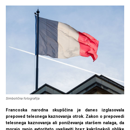
Simbolična fotografija
Francoska narodna skupščina je danes izglasovala
prepoved telesnega kaznovanja otrok. Zakon o prepovedi
telesnega kaznovanja ali poniževanja staršem nalaga, da
morajo svojo avtoriteto uveljaviti brez kakršnekoli oblike