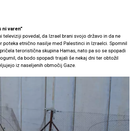
 ni varen”
 televiziji povedal, da Izrael brani svojo državo in da ne
 poteka etnično nasilje med Palestinci in Izraelci. Spomnil
k pričela teroristična skupina Hamas, nato pa so se spopadi
pogumil, da bodo spopadi trajali še nekaj dni ter obtožil
ljujejo iz naseljenih območij Gaze.