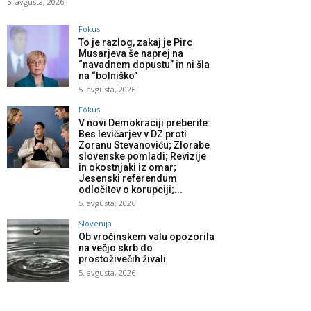
5. avgusta, 2026
Fokus
To je razlog, zakaj je Pirc
Musarjeva še naprej na
“navadnem dopustu” in ni šla
na “bolniško”
5. avgusta, 2026
Fokus
V novi Demokraciji preberite:
Bes levičarjev v DZ proti
Zoranu Stevanoviću; Zlorabe
slovenske pomladi; Revizije
in okostnjaki iz omar;
Jesenski referendum
odločitev o korupciji;...
5. avgusta, 2026
Slovenija
Ob vročinskem valu opozorila
na večjo skrb do
prostoživečih živali
5. avgusta, 2026