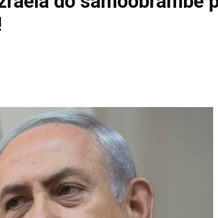
 Izraela do samoobrambe 
!