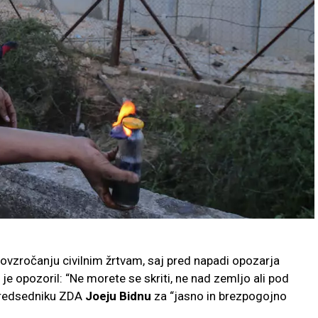
 povzročanju civilnim žrtvam, saj pred napadi opozarja
je opozoril: “Ne morete se skriti, ne nad zemljo ali pod
l predsedniku ZDA
Joeju Bidnu
za “jasno in brezpogojno