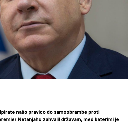
podpirate našo pravico do samoobrambe proti
 premier Netanjahu zahvalil državam, med katerimi je