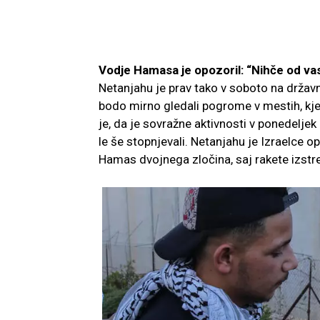
Vodje Hamasa je opozoril: “Nihče od vas
Netanjahu je prav tako v soboto na državni
bodo mirno gledali pogrome v mestih, kjer
je, da je sovražne aktivnosti v ponedelje
le še stopnjevali. Netanjahu je Izraelce o
Hamas dvojnega zločina, saj rakete izstre