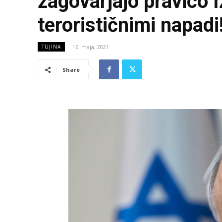
zagovarjajo pravico
terorističnimi napadi
16. maja, 2021
TUJINA
Share