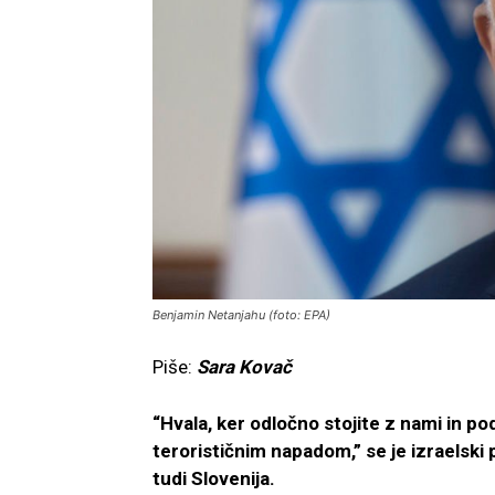
Benjamin Netanjahu (foto: EPA)
Piše:
Sara Kovač
“Hvala, ker odločno stojite z nami in 
terorističnim napadom,” se je izraelski
tudi Slovenija.