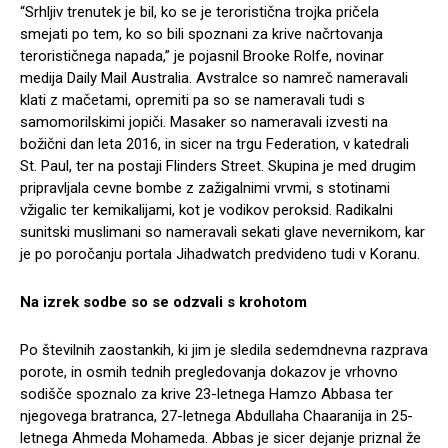
“Srhljiv trenutek je bil, ko se je teroristična trojka pričela
smejati po tem, ko so bili spoznani za krive načrtovanja
terorističnega napada,” je pojasnil Brooke Rolfe, novinar
medija Daily Mail Australia. Avstralce so namreč nameravali
klati z mačetami, opremiti pa so se nameravali tudi s
samomorilskimi jopiči. Masaker so nameravali izvesti na
božični dan leta 2016, in sicer na trgu Federation, v katedrali
St. Paul, ter na postaji Flinders Street. Skupina je med drugim
pripravljala cevne bombe z zažigalnimi vrvmi, s stotinami
vžigalic ter kemikalijami, kot je vodikov peroksid. Radikalni
sunitski muslimani so nameravali sekati glave nevernikom, kar
je po poročanju portala Jihadwatch predvideno tudi v Koranu.
Na izrek sodbe so se odzvali s krohotom
Po številnih zaostankih, ki jim je sledila sedemdnevna razprava
porote, in osmih tednih pregledovanja dokazov je vrhovno
sodišče spoznalo za krive 23-letnega Hamzo Abbasa ter
njegovega bratranca, 27-letnega Abdullaha Chaaranija in 25-
letnega Ahmeda Mohameda. Abbas je sicer dejanje priznal že