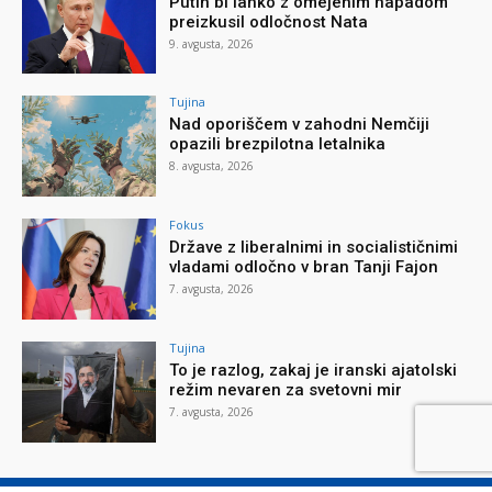
Putin bi lahko z omejenim napadom
preizkusil odločnost Nata
9. avgusta, 2026
Tujina
Nad oporiščem v zahodni Nemčiji
opazili brezpilotna letalnika
8. avgusta, 2026
Fokus
Države z liberalnimi in socialističnimi
vladami odločno v bran Tanji Fajon
7. avgusta, 2026
Tujina
To je razlog, zakaj je iranski ajatolski
režim nevaren za svetovni mir
7. avgusta, 2026