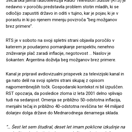
Švicarska javna radiotelevizija Radio Télévision Suisse (RTS) je
nedavno v poročilu predstavila problem stotin mladih, ki se
odločijo zapustiti državo in oditi v tujino, kar je pojav, ki je v
porastu in ki po njenem mnenju povzroča “beg možganov
brez primere”.
RTS je v soboto na svoji spletni strani objavila poročilo v
katerem je poudarjeno pomanjkanje perspektiv, nenehno
zniževanje plač zaradi inflacije, negotovost … Naslov je
šokanten: Argentina doživlja beg možganov brez primere.
Kanal je pripravil avdiovizualni prispevek za televizijski kanal in
ga nato delil na svoji spletni strani skupaj z opisom
najpomembnejših točk. Gospodarski kontekst ni bil izpuščen.
RST opozarja, da posledice zloma iz leta 2001 delno vplivajo
tudi na sedanjost. Omenja se približno 50-odstotna inflacija,
menjalni tečaj in približno 40-odstotna revščina ter 44 milijard
dolarjev dolga države do Mednarodnega denarnega sklada.
“… Šest let sem študiral, deset let imam poklicne izkušnje na