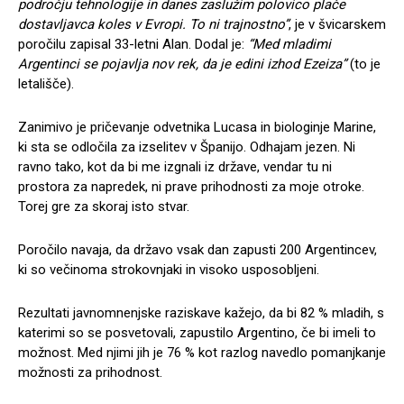
področju tehnologije in danes zaslužim polovico plače
dostavljavca koles v Evropi. To ni trajnostno”
, je v švicarskem
poročilu zapisal 33-letni Alan. Dodal je:
“Med mladimi
Argentinci se pojavlja nov rek, da je edini izhod Ezeiza”
(to je
letališ
č
e)
.
Zanimivo je pričevanje odvetnika Lucasa in biologinje Marine,
ki sta se odločila za izselitev v Španijo. Odhajam jezen. Ni
ravno tako, kot da bi me izgnali iz države, vendar tu ni
prostora za napredek, ni prave prihodnosti za moje otroke.
Torej gre za skoraj isto stvar.
Poročilo navaja, da državo vsak dan zapusti 200 Argentincev,
ki so večinoma strokovnjaki in visoko usposobljeni.
Rezultati javnomnenjske raziskave kažejo, da bi 82 % mladih, s
katerimi so se posvetovali, zapustilo Argentino, če bi imeli to
možnost. Med njimi jih je 76 % kot razlog navedlo pomanjkanje
možnosti za prihodnost.