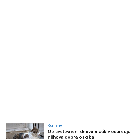
Rumeno
Ob svetovnem dnevu mačk v ospredju
njihova dobra oskrba