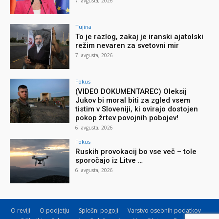
7. avgusta, 2026
Tujina
To je razlog, zakaj je iranski ajatolski
režim nevaren za svetovni mir
7. avgusta, 2026
Fokus
(VIDEO DOKUMENTAREC) Oleksij
Jukov bi moral biti za zgled vsem
tistim v Sloveniji, ki ovirajo dostojen
pokop žrtev povojnih pobojev!
6. avgusta, 2026
Fokus
Ruskih provokacij bo vse več – tole
sporočajo iz Litve …
6. avgusta, 2026
O reviji
O podjetju
Splošni pogoji
Varstvo osebnih podatkov