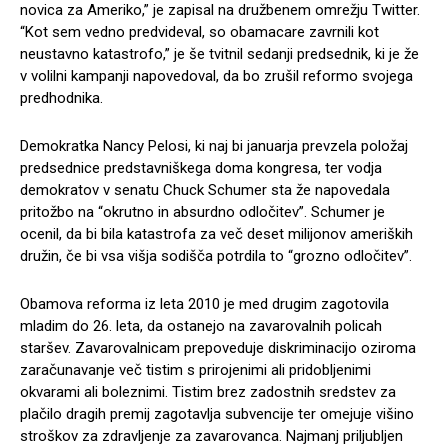
novica za Ameriko,” je zapisal na družbenem omrežju Twitter.
“Kot sem vedno predvideval, so obamacare zavrnili kot
neustavno katastrofo,” je še tvitnil sedanji predsednik, ki je že
v volilni kampanji napovedoval, da bo zrušil reformo svojega
predhodnika.
Demokratka Nancy Pelosi, ki naj bi januarja prevzela položaj
predsednice predstavniškega doma kongresa, ter vodja
demokratov v senatu Chuck Schumer sta že napovedala
pritožbo na “okrutno in absurdno odločitev”. Schumer je
ocenil, da bi bila katastrofa za več deset milijonov ameriških
družin, če bi vsa višja sodišča potrdila to “grozno odločitev”.
Obamova reforma iz leta 2010 je med drugim zagotovila
mladim do 26. leta, da ostanejo na zavarovalnih policah
staršev. Zavarovalnicam prepoveduje diskriminacijo oziroma
zaračunavanje več tistim s prirojenimi ali pridobljenimi
okvarami ali boleznimi. Tistim brez zadostnih sredstev za
plačilo dragih premij zagotavlja subvencije ter omejuje višino
stroškov za zdravljenje za zavarovanca. Najmanj priljubljen