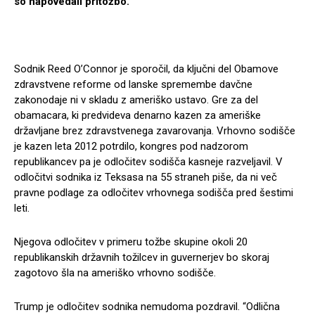
so napovedali pritožbo.
Sodnik Reed O’Connor je sporočil, da ključni del Obamove
zdravstvene reforme od lanske spremembe davčne
zakonodaje ni v skladu z ameriško ustavo. Gre za del
obamacara, ki predvideva denarno kazen za ameriške
državljane brez zdravstvenega zavarovanja. Vrhovno sodišče
je kazen leta 2012 potrdilo, kongres pod nadzorom
republikancev pa je odločitev sodišča kasneje razveljavil. V
odločitvi sodnika iz Teksasa na 55 straneh piše, da ni več
pravne podlage za odločitev vrhovnega sodišča pred šestimi
leti.
Njegova odločitev v primeru tožbe skupine okoli 20
republikanskih državnih tožilcev in guvernerjev bo skoraj
zagotovo šla na ameriško vrhovno sodišče.
Trump je odločitev sodnika nemudoma pozdravil. “Odlična