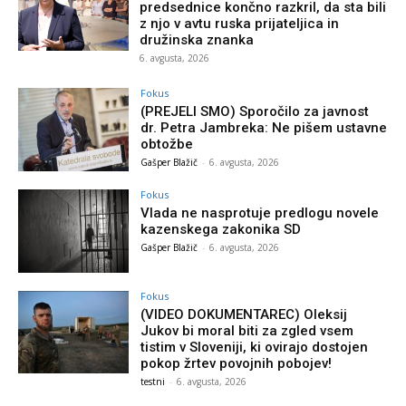
predsednice končno razkril, da sta bili
z njo v avtu ruska prijateljica in
družinska znanka
6. avgusta, 2026
Fokus
(PREJELI SMO) Sporočilo za javnost
dr. Petra Jambreka: Ne pišem ustavne
obtožbe
Gašper Blažič
-
6. avgusta, 2026
Fokus
Vlada ne nasprotuje predlogu novele
kazenskega zakonika SD
Gašper Blažič
-
6. avgusta, 2026
Fokus
(VIDEO DOKUMENTAREC) Oleksij
Jukov bi moral biti za zgled vsem
tistim v Sloveniji, ki ovirajo dostojen
pokop žrtev povojnih pobojev!
testni
-
6. avgusta, 2026