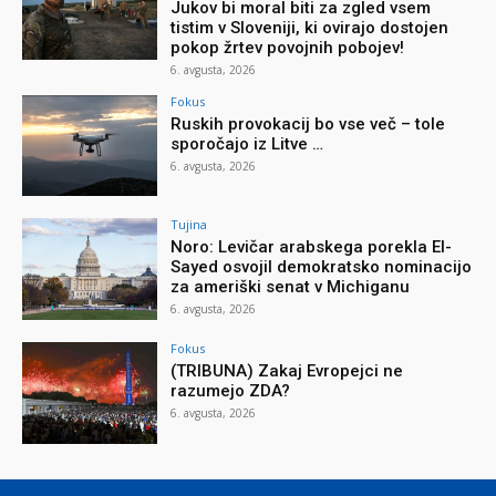
Jukov bi moral biti za zgled vsem
tistim v Sloveniji, ki ovirajo dostojen
pokop žrtev povojnih pobojev!
6. avgusta, 2026
Fokus
Ruskih provokacij bo vse več – tole
sporočajo iz Litve …
6. avgusta, 2026
Tujina
Noro: Levičar arabskega porekla El-
Sayed osvojil demokratsko nominacijo
za ameriški senat v Michiganu
6. avgusta, 2026
Fokus
(TRIBUNA) Zakaj Evropejci ne
razumejo ZDA?
6. avgusta, 2026