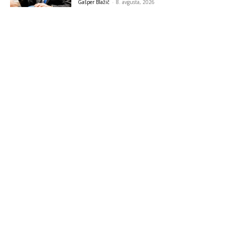
Gašper Blažič
-
8. avgusta, 2026