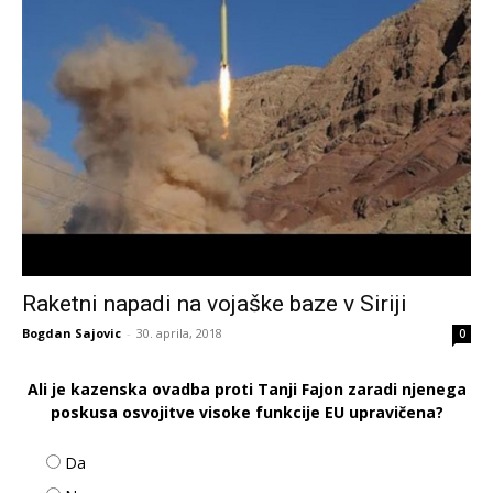
Raketni napadi na vojaške baze v Siriji
Bogdan Sajovic
-
30. aprila, 2018
0
Ali je kazenska ovadba proti Tanji Fajon zaradi njenega
poskusa osvojitve visoke funkcije EU upravičena?
Da