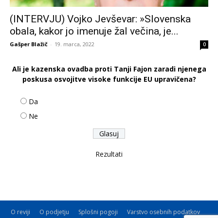
(INTERVJU) Vojko Jevševar: »Slovenska
obala, kakor jo imenuje žal večina, je...
Gašper Blažič
-
19. marca, 2022
0
Ali je kazenska ovadba proti Tanji Fajon zaradi njenega
poskusa osvojitve visoke funkcije EU upravičena?
Da
Ne
Rezultati
O reviji
O podjetju
Splošni pogoji
Varstvo osebnih podatkov