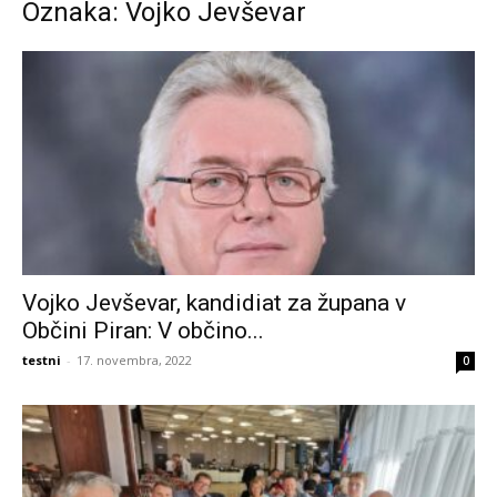
Oznaka: Vojko Jevševar
Vojko Jevševar, kandidiat za župana v
Občini Piran: V občino...
testni
-
17. novembra, 2022
0