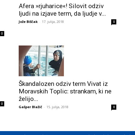
Afera »rjuharice«! Silovit odziv
ljudi na izjave term, da ljudje v...
Jože Biščak
-
17. julija, 2018
0
0
Škandalozen odziv term Vivat iz
Moravskih Toplic: strankam, ki ne
želijo...
0
Gašper Blažič
-
15. julija, 2018
0