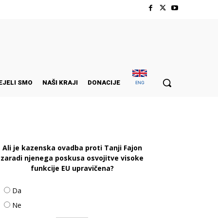
EJELI SMO
NAŠI KRAJI
DONACIJE
ENG
Ali je kazenska ovadba proti Tanji Fajon
zaradi njenega poskusa osvojitve visoke
funkcije EU upravičena?
Da
Ne