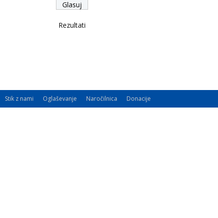
Rezultati
Stik z nami
Oglaševanje
Naročilnica
Donacije