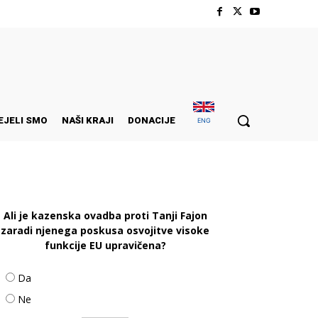
EJELI SMO
NAŠI KRAJI
DONACIJE
ENG
Ali je kazenska ovadba proti Tanji Fajon
zaradi njenega poskusa osvojitve visoke
funkcije EU upravičena?
Da
Ne