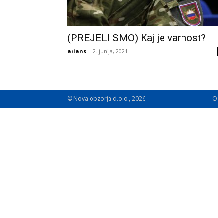
(PREJELI SMO) Kaj je varnost?
arians
-
2. junija, 2021
© Nova obzorja d.o.o., 2026
O 