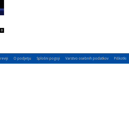
0
reviji
O podjetju
Splošni pogoji
Varstvo osebnih podatkov
Piškotki