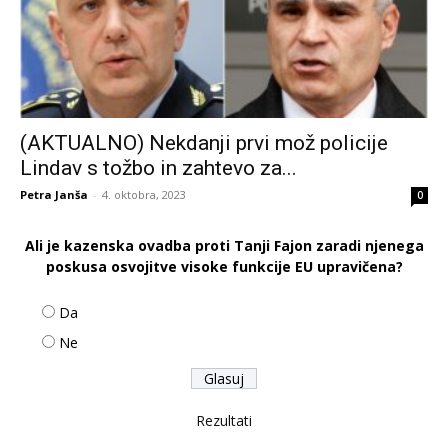
(AKTUALNO) Nekdanji prvi mož policije
Lindav s tožbo in zahtevo za...
Petra Janša
-
4. oktobra, 2023
0
Ali je kazenska ovadba proti Tanji Fajon zaradi njenega
poskusa osvojitve visoke funkcije EU upravičena?
Da
Ne
Rezultati