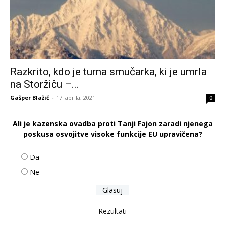
Razkrito, kdo je turna smučarka, ki je umrla
na Storžiču –...
Gašper Blažič
-
17. aprila, 2021
0
Ali je kazenska ovadba proti Tanji Fajon zaradi njenega
poskusa osvojitve visoke funkcije EU upravičena?
Da
Ne
Rezultati