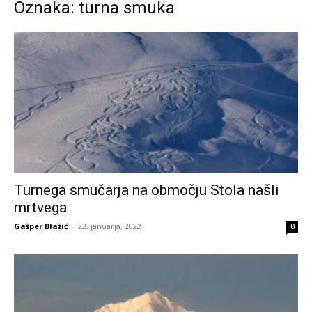
Oznaka: turna smuka
Turnega smučarja na območju Stola našli
mrtvega
Gašper Blažič
-
22. januarja, 2022
0