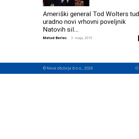
Ameriški general Tod Wolters tud
uradno novi vrhovni poveljnik
Natovih sil...
Metod Berlec
-
3. maja, 2019
© Nova obzorja d.o.o., 2026
O 