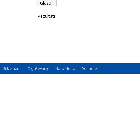
Rezultati
Stik z nami
Oglaševanje
Naročilnica
Donacije