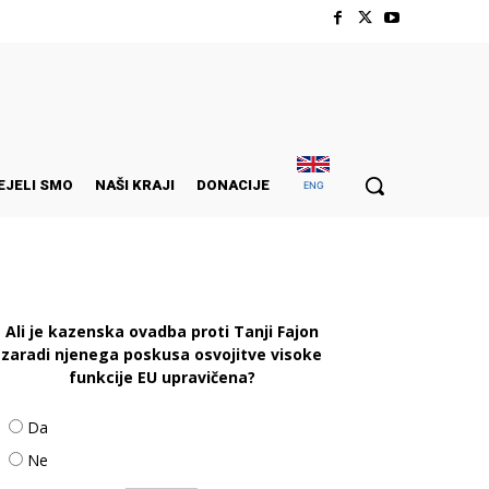
EJELI SMO
NAŠI KRAJI
DONACIJE
ENG
Ali je kazenska ovadba proti Tanji Fajon
zaradi njenega poskusa osvojitve visoke
funkcije EU upravičena?
Da
Ne