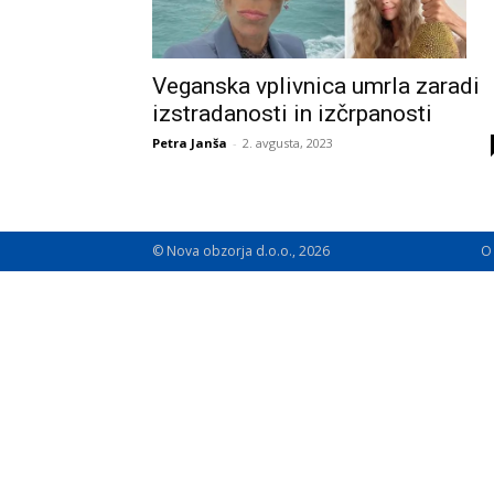
Veganska vplivnica umrla zaradi
izstradanosti in izčrpanosti
Petra Janša
-
2. avgusta, 2023
© Nova obzorja d.o.o., 2026
O 