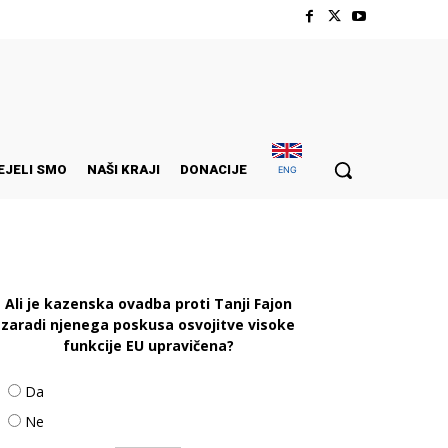
EJELI SMO
NAŠI KRAJI
DONACIJE
ENG
Ali je kazenska ovadba proti Tanji Fajon
zaradi njenega poskusa osvojitve visoke
funkcije EU upravičena?
Da
Ne