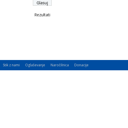
Rezultati
Stik z nami
Oglaševanje
Naročilnica
Donacije