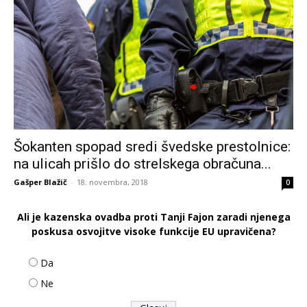
Šokanten spopad sredi švedske prestolnice:
na ulicah prišlo do strelskega obračuna...
Gašper Blažič
-
18. novembra, 2018
0
Ali je kazenska ovadba proti Tanji Fajon zaradi njenega
poskusa osvojitve visoke funkcije EU upravičena?
Da
Ne