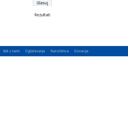
Rezultati
Stik z nami
Oglaševanje
Naročilnica
Donacije