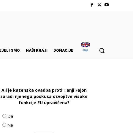
EJELI SMO
NAŠI KRAJI
DONACIJE
ENG
Ali je kazenska ovadba proti Tanji Fajon
zaradi njenega poskusa osvojitve visoke
funkcije EU upravičena?
Da
Ne