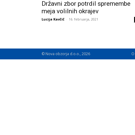
Državni zbor potrdil spremembe
meja volilnih okrajev
Lucija Kavčič
-
16. februarja, 2021
© Nova obzorja d.o.o., 2026
O 