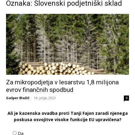
Oznaka: Slovenski podjetniški sklad
Za mikropodjetja v lesarstvu 1,8 milijona
evrov finančnih spodbud
Gašper Blažič
-
14. julija, 2023
0
Ali je kazenska ovadba proti Tanji Fajon zaradi njenega
poskusa osvojitve visoke funkcije EU upravičena?
Da