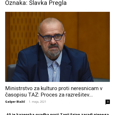
Oznaka: Slavka Pregla
Ministrstvo za kulturo proti neresnicam v
časopisu TAZ: Proces za razrešitev...
Gašper Blažič
-
1. maja, 2021
0
Ali je kazenska ovadba proti Tanji Fajon zaradi njenega