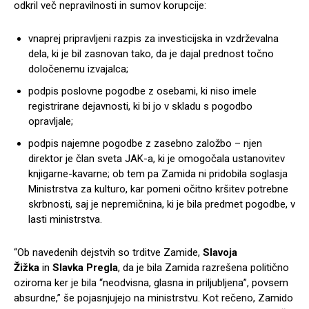
odkril več nepravilnosti in sumov korupcije:
vnaprej pripravljeni razpis za investicijska in vzdrževalna
dela, ki je bil zasnovan tako, da je dajal prednost točno
določenemu izvajalca;
podpis poslovne pogodbe z osebami, ki niso imele
registrirane dejavnosti, ki bi jo v skladu s pogodbo
opravljale;
podpis najemne pogodbe z zasebno založbo – njen
direktor je član sveta JAK-a, ki je omogočala ustanovitev
knjigarne-kavarne; ob tem pa Zamida ni pridobila soglasja
Ministrstva za kulturo, kar pomeni očitno kršitev potrebne
skrbnosti, saj je nepremičnina, ki je bila predmet pogodbe, v
lasti ministrstva.
“Ob navedenih dejstvih so trditve Zamide,
Slavoja
Žižka
in
Slavka Pregla
, da je bila Zamida razrešena politično
oziroma ker je bila “neodvisna, glasna in priljubljena”, povsem
absurdne,” še pojasnjujejo na ministrstvu. Kot rečeno, Zamido