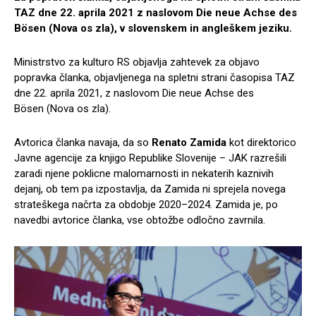
TAZ dne 22. aprila 2021 z naslovom Die neue Achse des
Bösen (Nova os zla), v slovenskem in angleškem jeziku.
Ministrstvo za kulturo RS objavlja zahtevek za objavo
popravka članka, objavljenega na spletni strani časopisa TAZ
dne 22. aprila 2021, z naslovom Die neue Achse des
Bösen (Nova os zla).
Avtorica članka navaja, da so
Renato Zamida
kot direktorico
Javne agencije za knjigo Republike Slovenije – JAK razrešili
zaradi njene poklicne malomarnosti in nekaterih kaznivih
dejanj, ob tem pa izpostavlja, da Zamida ni sprejela novega
strateškega načrta za obdobje 2020–2024. Zamida je, po
navedbi avtorice članka, vse obtožbe odločno zavrnila.