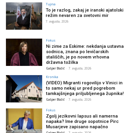
Tujina
To je razlog, zakaj je iranski ajatolski
režim nevaren za svetovni mir
7. avgusta, 2026
Fokus
Ni zime za Eskime: nekdanja ustavna
sodnica, znana po levičarskih
stališčih, je po novem vrhovna
državna tožilka
Gašper Blažič
-
7. avgusta, 2026
Kronika
(VIDEO) Migranti rogovilijo v Vinici in
to samo nekaj ur pred pogrebom
tamkajšnjega priljubljenega župnika!
Gašper Blažič
-
7. avgusta, 2026
Fokus
Zgolj jezikovni lapsus ali namerna
napaka? Ime druge sopotnice Pirc
Musarjeve zapisano napačno
Gašper Blažič
-
7. avgusta, 2026