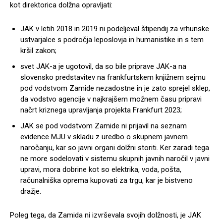
kot direktorica dolžna opravljati:
JAK v letih 2018 in 2019 ni podeljeval štipendij za vrhunske
ustvarjalce s področja leposlovja in humanistike in s tem
kršil zakon;
svet JAK-a je ugotovil, da so bile priprave JAK-a na
slovensko predstavitev na frankfurtskem knjižnem sejmu
pod vodstvom Zamide nezadostne in je zato sprejel sklep,
da vodstvo agencije v najkrajšem možnem času pripravi
načrt kriznega upravljanja projekta Frankfurt 2023;
JAK se pod vodstvom Zamide ni prijavil na seznam
evidence MJU v skladu z uredbo o skupnem javnem
naročanju, kar so javni organi dolžni storiti. Ker zaradi tega
ne more sodelovati v sistemu skupnih javnih naročil v javni
upravi, mora dobrine kot so elektrika, voda, pošta,
računalniška oprema kupovati za trgu, kar je bistveno
dražje.
Poleg tega, da Zamida ni izvrševala svojih dolžnosti, je JAK