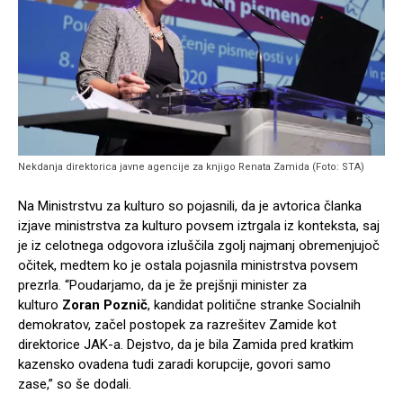
Nekdanja direktorica javne agencije za knjigo Renata Zamida (Foto: STA)
Na Ministrstvu za kulturo so pojasnili, da je avtorica članka
izjave ministrstva za kulturo povsem iztrgala iz konteksta, saj
je iz celotnega odgovora izluščila zgolj najmanj obremenjujoč
očitek, medtem ko je ostala pojasnila ministrstva povsem
prezrla. “Poudarjamo, da je že prejšnji minister za
kulturo
Zoran Poznič
, kandidat politične stranke Socialnih
demokratov, začel postopek za razrešitev Zamide kot
direktorice JAK-a. Dejstvo, da je bila Zamida pred kratkim
kazensko ovadena tudi zaradi korupcije, govori samo
zase,” so še dodali.