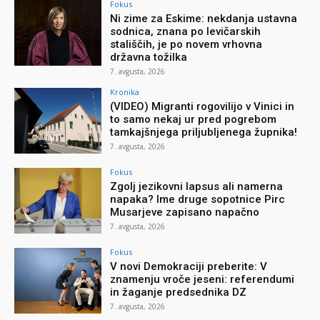
Fokus
Ni zime za Eskime: nekdanja ustavna
sodnica, znana po levičarskih
stališčih, je po novem vrhovna
državna tožilka
7. avgusta, 2026
Kronika
(VIDEO) Migranti rogovilijo v Vinici in
to samo nekaj ur pred pogrebom
tamkajšnjega priljubljenega župnika!
7. avgusta, 2026
Fokus
Zgolj jezikovni lapsus ali namerna
napaka? Ime druge sopotnice Pirc
Musarjeve zapisano napačno
7. avgusta, 2026
Fokus
V novi Demokraciji preberite: V
znamenju vroče jeseni: referendumi
in žaganje predsednika DZ
7. avgusta, 2026