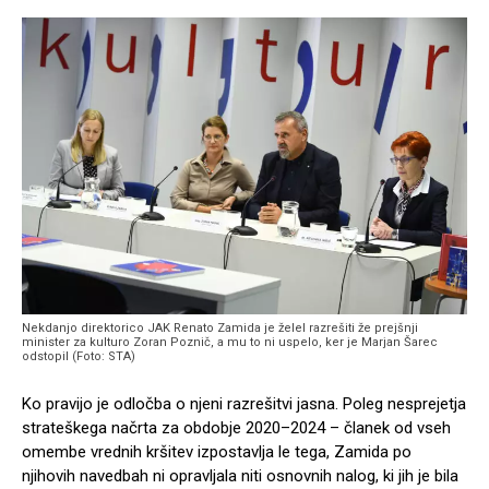
Nekdanjo direktorico JAK Renato Zamida je želel razrešiti že prejšnji
minister za kulturo Zoran Poznič, a mu to ni uspelo, ker je Marjan Šarec
odstopil (Foto: STA)
Ko pravijo je odločba o njeni razrešitvi jasna. Poleg nesprejetja
strateškega načrta za obdobje 2020–2024 – članek od vseh
omembe vrednih kršitev izpostavlja le tega, Zamida po
njihovih navedbah ni opravljala niti osnovnih nalog, ki jih je bila