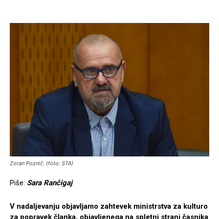
Zoran Poznič. (foto: STA)
Piše:
Sara Rančigaj
V nadaljevanju objavljamo zahtevek ministrstva za kulturo
za popravek članka, objavljenega na spletni strani časnika