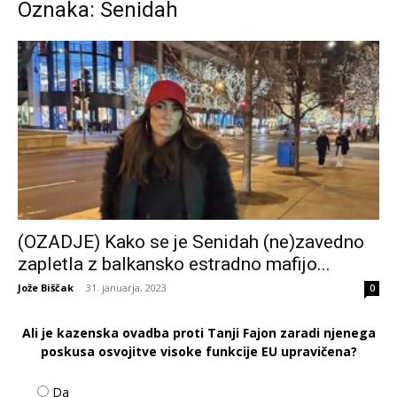
Oznaka: Senidah
(OZADJE) Kako se je Senidah (ne)zavedno
zapletla z balkansko estradno mafijo...
Jože Biščak
-
31. januarja, 2023
0
Ali je kazenska ovadba proti Tanji Fajon zaradi njenega
poskusa osvojitve visoke funkcije EU upravičena?
Da